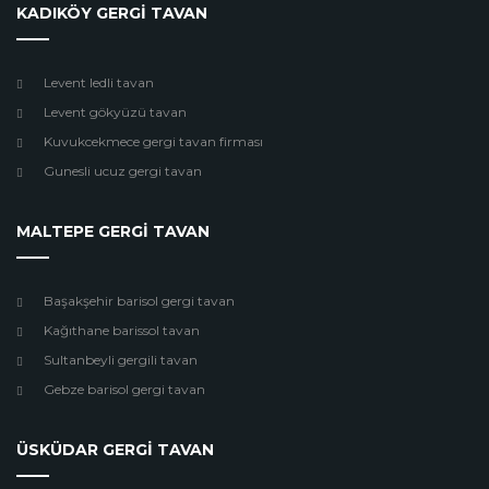
KADIKÖY GERGİ TAVAN
Levent ledli tavan
Levent gökyüzü tavan
Kuvukcekmece gergi tavan firması
Gunesli ucuz gergi tavan
MALTEPE GERGİ TAVAN
Başakşehir barisol gergi tavan
Kağıthane barissol tavan
Sultanbeyli gergili tavan
Gebze barisol gergi tavan
ÜSKÜDAR GERGİ TAVAN