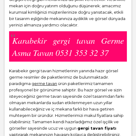
mekan için doğru yatırım olduğunu düşünerek; amacımız
kurumsal kimliğinizi müşterilerinize doğru yansıtacak, etkili
bir tasarım eşliğinde mekanınıza aydıklık ve görsel dünyada
yerinizi almanıza yardımcı olacaktır.
Karabekir gergi tavan Germe
Asma Tavan 0531 353 32 37
Karabekir gergi tavan hizmetlerinin yanında hazır görsel
germe resimler de paketlerimiz de bulunmaktadır.
paradigma
germe tavan
ürün paketlerimiz tamamen
profesyonel bir görünüme sahiptir. Bu hazır görsel ve sizin
isteyeceğiniz germe tavan sayesinde özel tasarımdan farkı
olmayan mekanlarda sudan etkilenmeyen uzun yıllar
kullanabileceğiniz ve iç mekana farklı bir hava getiren
muhteşem bir üründür. Hizmetlerimizi makul fiyatlara sahip
olabilirsiniz. Tamamen kendi hazırladığımız özel işçilik ve
görseller sayesinde ucuz ve uygun
gergi tavan fiyatı
yaptırarak mekanınızın havasını kolayca değiştirebilirsiniz.