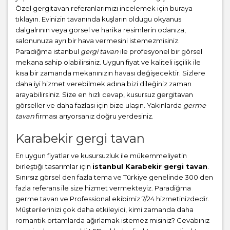
Özel gergitavan referanlarımızı incelemek için buraya
tıklayın. Evinizin tavanında kuşların oldugu okyanus
dalgalrının veya görsel ve harika resimlerin odanıza,
salonunuza ayrı bir hava vermesini istemezmisiniz.
Paradiğma istanbul
gergi tavan
ile profesyonel bir görsel
mekana sahip olabilirsiniz. Uygun fiyat ve kaliteli işçilik ile
kısa bir zamanda mekanınızın havası değişecektir. Sizlere
daha iyi hizmet verebilmek adına bizi dileğiniz zaman
arayabilirsiniz. Size en hızlı cevap, kusursuz gergitavan
görseller ve daha fazlası için bize ulaşın. Yakınlarda
germe
tavan
firması arıyorsanız doğru yerdesiniz.
Karabekir gergi tavan
En uygun fiyatlar ve kusursuzluk ile mükemmeliyetin
birleştiği tasarımlar için
istanbul Karabekir gergi tavan
.
Sınırsız görsel den fazla tema ve Türkiye genelinde 300 den
fazla referans ile size hizmet vermekteyiz. Paradiğma
germe tavan
ve Professional ekibimiz 7/24 hizmetinizdedir.
Müşterilerinizi çok daha etkileyici, kimi zamanda daha
romantik ortamlarda ağırlamak istemez misiniz? Cevabınız