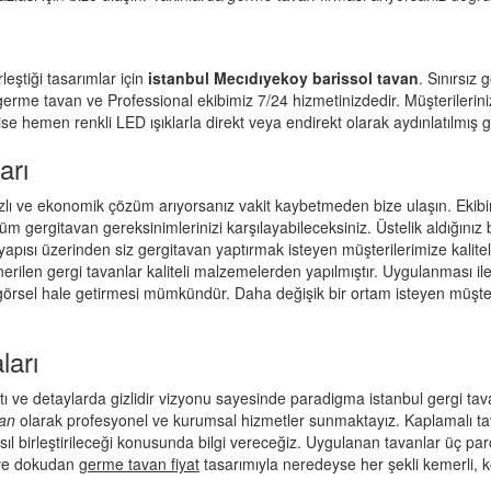
eştiği tasarımlar için
istanbul Mecıdıyekoy barissol tavan
. Sınırsız
germe tavan
ve Professional ekibimiz 7/24 hizmetinizdedir. Müşterilerin
e hemen renkli LED ışıklarla direkt veya endirekt olarak aydınlatılmış g
arı
ı ve ekonomik çözüm arıyorsanız vakit kaybetmeden bize ulaşın. Ekibim
m gergitavan gereksinimlerinizi karşılayabileceksiniz. Üstelik aldığın
yapısı üzerinden siz gergitavan yaptırmak isteyen müşterilerimize kalite
rilen gergi tavanlar kaliteli malzemelerden yapılmıştır. Uygulanması il
rsel hale getirmesi mümkündür. Daha değişik bir ortam isteyen müşteril
ları
rıntı ve detaylarda gizlidir vizyonu sayesinde paradigma istanbul gergi ta
van
olarak profesyonel ve kurumsal hizmetler sunmaktayız. Kaplamalı tava
asıl birleştirileceği konusunda bilgi vereceğiz. Uygulanan tavanlar üç par
 ve dokudan
germe tavan fiyat
tasarımıyla neredeyse her şekli kemerli, kö