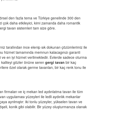
 görsel den fazla tema ve Türkiye genelinde 300 den
izi çok daha etkileyici, kimi zamanda daha romantik
ergi tavan sistemleri tam size göre.
iz tarafından ince elenip sık dokunan çözümlerimiz ile
ız bu hizmet tamamında memnun kalacagınızı garanti
li ve en iyi hizmet verilmektedir. Evlerde sadece oturma
e kaliteyi gözler önüne seren
gergi tavan
bir kaç
ere özel olarak germe tavanları, bir kaç renk tonu ile
van firmaları ve iç mekan led aydınlatma tavan ile tüm
n uygulaması yüzeyleri ile ledli aydınlık mekanlar
çaya ayrılmıştır: iki tonlu yüzeyler, yükselen tavan ve
şeli, konik gibi olabilir. Bir yüzey oluşturmanıza olanak