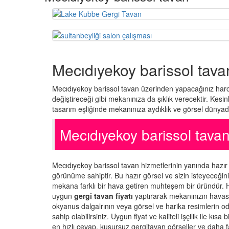
Mecıdıyekoy barissol tava
Mecıdıyekoy barissol tavan üzerinden yapacağınız harca
değiştireceği gibi mekanınıza da şıklık verecektir. Kesi
tasarım eşliğinde mekanınıza aydıklık ve görsel dünyada
Mecıdıyekoy barissol tav
Mecıdıyekoy barissol tavan hizmetlerinin yanında hazı
görünüme sahiptir. Bu hazır görsel ve sizin isteyeceği
mekana farklı bir hava getiren muhteşem bir üründür. Hi
uygun
gergi tavan fiyatı
yaptırarak mekanınızın havasın
okyanus dalgalrının veya görsel ve harika resimlerin o
sahip olabilirsiniz. Uygun fiyat ve kaliteli işçilik ile k
en hızlı cevap, kusursuz gergitavan görseller ve daha fa