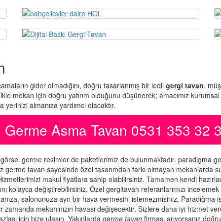
n
maların gider olmadığını, doğru tasarlanmış bir ledli
gergi tavan
, müş
nlikle mekan için doğru yatırım olduğunu düşünerek; amacımız kurumsal kim
 yerinizi almanıza yardımcı olacaktır.
an Germe Asma Tavan 0531 353 32 
r görsel germe resimler de paketlerimiz de bulunmaktadır. paradigma
ge
niz germe tavan sayesinde özel tasarımdan farkı olmayan mekanlarda sud
zmetlerimizi makul fiyatlara sahip olabilirsiniz. Tamamen kendi hazırlad
ı kolayca değiştirebilirsiniz. Özel gergitavan referanlarımızı incelemek 
danıza, salonunuza ayrı bir hava vermesini istemezmisiniz. Paradiğma 
ısa bir zamanda mekanınızın havası değişecektir. Sizlere daha iyi hizmet ve
zlası için bize ulaşın. Yakınlarda
germe tavan
firması arıyorsanız doğru