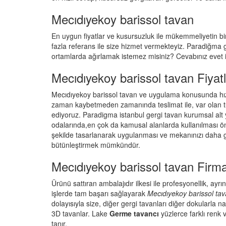
Mecıdıyekoy barissol tavan
En uygun fiyatlar ve kusursuzluk ile mükemmeliyetin birl
fazla referans ile size hizmet vermekteyiz. Paradiğma
ortamlarda ağırlamak istemez misiniz? Cevabınız evet is
Mecıdıyekoy barissol tavan Fiyatl
Mecıdıyekoy barissol tavan ve uygulama konusunda hızl
zaman kaybetmeden zamanında teslimat ile, var olan tü
ediyoruz. Paradigma istanbul
gergi tavan
kurumsal alt 
odalarında,en çok da kamusal alanlarda kullanılması öne
şekilde tasarlanarak uygulanması ve mekanınızı daha gö
bütünleştirmek mümkündür.
Mecıdıyekoy barissol tavan Firma
Ürünü sattıran ambalajıdır ilkesi ile profesyonellik, ay
işlerde tam başarı sağlayarak
Mecıdıyekoy barissol ta
dolayısıyla size, diğer gergi tavanları diğer dokularla n
3D tavanlar. Lake
Germe tavancı
yüzlerce farklı renk
tanır.