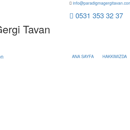
info@paradigmagergitavan.co
0531 353 32 37
Gergi Tavan
ANA SAYFA
HAKKIMIZDA