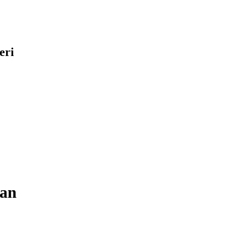
eri
van