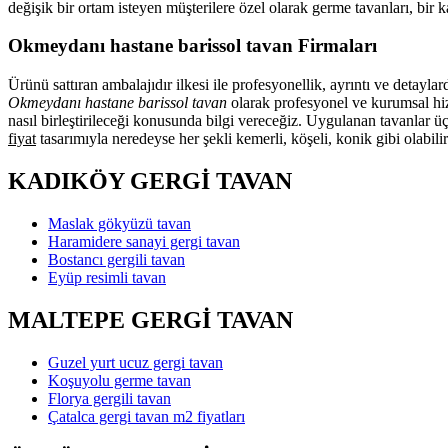
değişik bir ortam isteyen müşterilere özel olarak germe tavanları, bir
Okmeydanı hastane barissol tavan Firmaları
Ürünü sattıran ambalajıdır ilkesi ile profesyonellik, ayrıntı ve detayl
Okmeydanı hastane barissol tavan
olarak profesyonel ve kurumsal hizm
nasıl birleştirileceği konusunda bilgi vereceğiz. Uygulanan tavanlar ü
fiyat
tasarımıyla neredeyse her şekli kemerli, köşeli, konik gibi olabili
KADIKÖY GERGİ TAVAN
Maslak gökyüzü tavan
Haramidere sanayi gergi tavan
Bostancı gergili tavan
Eyüp resimli tavan
MALTEPE GERGİ TAVAN
Guzel yurt ucuz gergi tavan
Koşuyolu germe tavan
Florya gergili tavan
Çatalca gergi tavan m2 fiyatları