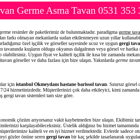
tavan Germe Asma Tavan 0531 353 
 germe resimler de paketlerimiz de bulunmaktadır. paradigma
germe tav
mdan farkı olmayan mekanlarda sudan etkilenmeyen uzun yıllar kullanabi
ırladığımız özel işçilik ve görseller sayesinde ucuz ve uygun
gergi tava
zin tavanında kuşların oldugu okyanus dalgalrının veya görsel ve harika 
 olabilirsiniz. Uygun fiyat ve kaliteli işçilik ile kısa bir zamanda meka
itavan görseller ve daha fazlası için bize ulaşın. Yakınlarda
germe tava
mlar için
istanbul Okmeydanı hastane barissol tavan
. Sınırsız görsel
7/24 hizmetinizdedir. Müşterilerinizi çok daha etkileyici, kimi zamand
ş gergi tavan sistemleri tam size göre.
onomik çözüm arıyorsanız vakit kaybetmeden bize ulaşın. Ekibimiz tar
imlerinizi karşılayabileceksiniz. Üstelik aldığınız bu hizmet tamamınd
üşterilerimize kaliteli ve en iyi hizmet verilmektedir. Evlerde sadece o
iteyi gözler önüne seren
gergi tavan
bir kaç şekilde tasarlanarak uygul