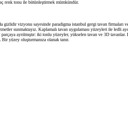
 kaç renk tonu ile bütünleştirmek mümkündür.
arda gizlidir vizyonu sayesinde paradigma istanbul gergi tavan firmaları 
etler sunmaktayız. Kaplamalı tavan uygulaması yüzeyleri ile ledli aydın
ç parçaya ayrılmıştır: iki tonlu yüzeyler, yükselen tavan ve 3D tavanlar
r. Bir yüzey oluşturmanıza olanak tanır.