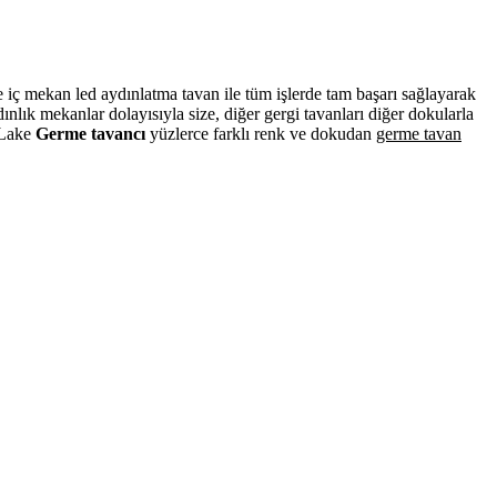
ve iç mekan led aydınlatma tavan ile tüm işlerde tam başarı sağlayarak
lık mekanlar dolayısıyla size, diğer gergi tavanları diğer dokularla
. Lake
Germe tavancı
yüzlerce farklı renk ve dokudan
germe tavan