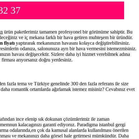
32 37
an
ürün paketlerimiz tamamen profesyonel bir görünüme sahiptir. Bu
leceğiniz ve iç mekana farklı bir hava getiren muhteşem bir üründür.
n fiyatı
yaptırarak mekanınızın havasını kolayca değiştirebilirsiniz.
resimlerin odanıza, salonunuza ayrı bir hava vermesini istemezmisiniz.
nınızın havası değişecektir. Sizlere daha iyi hizmet verebilmek adına
n
firması arıyorsanız doğru yerdesiniz.
 den fazla tema ve Türkiye genelinde 300 den fazla referans ile size
a daha romantik ortamlarda ağırlamak istemez misiniz? Cevabınız evet
afından ince elenip sık dokunan çözümlerimiz ile zaman
a memnun kalacagınızı garanti ediyoruz. Paradigma istanbul
gergi
turma odalarında,en çok da kamusal alanlarda kullanılması önerilen
anması ve mekanınızı daha görsel hale getirmesi mümkündür. Daha