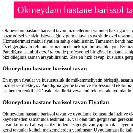
Okmeydanı hastane barissol 
Okmeydanı hastane barissol tavan hizmetlerinin yanında hazır görsel
hazır görsel ve sizin isteyeceğiniz germe tavan sayesinde özel tasarı
Hizmetlerimizi makul fiyatlara sahip olabilirsiniz. Tamamen kendi haz
Özel gergitavan referanlarımızı incelemek için buraya tıklayın. Evini
Paradiğma istanbul
gergi tavan
ile profesyonel bir görsel mekana sahip
bizi dileğiniz zaman arayabilirsiniz. Size en hızlı cevap, kusursuz gerg
Okmeydanı hastane barissol tavan
En uygun fiyatlar ve kusursuzluk ile mükemmeliyetin birleştiği tasarı
hizmet vermekteyiz. Paradiğma
germe tavan
ve Professional ekibimiz 
ise hemen renkli LED ışıklarla direkt veya endirekt olarak aydınlatılmı
Okmeydanı hastane barissol tavan Fiyatları
Okmeydanı hastane barissol tavan ve uygulama konusunda hızlı ve ek
kaybetmeden zamanında teslimat ile, var olan tüm gergitavan gereksin
tavan
kurumsal alt yapısı üzerinden siz gergitavan yaptırmak isteyen m
gergi tavanlar kaliteli malzemelerden yapılmıştır. Uygulanması ile kal