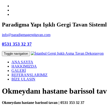
Paradigma Yapı Işıklı Gergi Tavan Sisteml
info@paradigmagergitavan.com
0531 353 32 37
Toggle navigation
ANA SAYFA
HAKKIMIZDA
GALERİ
REFERANSLARIMIZ
BİZE ULAŞIN
Okmeydanı hastane barissol ta
Okmeydanı hastane barissol tavan | 0531 353 32 37