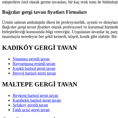
müşterilere özel olarak germe tavanları, bir kaç renk tonu ile bütünl
Bağcılar gergi tavan fiyatları Firmaları
Ürünü sattıran ambalajıdır ilkesi ile profesyonellik, ayrıntı ve detayl
Bağcılar gergi tavan fiyatları
olarak profesyonel ve kurumsal hizmetler
birleştirileceği konusunda bilgi vereceğiz. Uygulanan tavanlar üç parç
tasarımıyla neredeyse her şekli kemerli, köşeli, konik gibi olabilir. Bi
KADIKÖY GERGİ TAVAN
Nişantaşı gergili tavan
Bayrampaşa resimli tavan
Kısıklı barisol gergi tavan
Besyol barisol gergi tavan
MALTEPE GERGİ TAVAN
Beykent barisol gergi tavan
Karabekir barisol gergi tavan
Sefakoy gergili tavan
Fatih ucuz gergi tavan