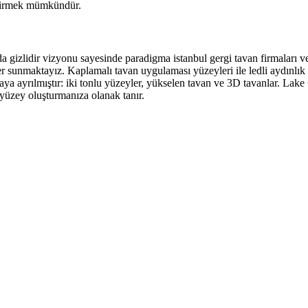
eştirmek mümkündür.
arda gizlidir vizyonu sayesinde paradigma istanbul gergi tavan firmaları 
 sunmaktayız. Kaplamalı tavan uygulaması yüzeyleri ile ledli aydınlık me
aya ayrılmıştır: iki tonlu yüzeyler, yükselen tavan ve 3D tavanlar. Lake
r yüzey oluşturmanıza olanak tanır.