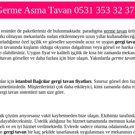
rı Germe Asma Tavan 0531 353 32 37
me resimler de paketlerimiz de bulunmaktadır. paradigma
germe tavan
ürün
arkı olmayan mekanlarda sudan etkilenmeyen uzun yıllar kullanabileceği
ırladığımız özel işçilik ve görseller sayesinde ucuz ve uygun
gergi tava
zin tavanında kuşların oldugu okyanus dalgalrının veya görsel ve harika 
 olabilirsiniz. Uygun fiyat ve kaliteli işçilik ile kısa bir zamanda meka
itavan görseller ve daha fazlası için bize ulaşın. Yakınlarda
germe tava
mlar için
istanbul Bağcılar gergi tavan fiyatları
. Sınırsız görsel den f
zmetinizdedir. Müşterilerinizi çok daha etkileyici, kimi zamanda daha 
rgi tavan sistemleri tam size göre.
mik çözüm arıyorsanız vakit kaybetmeden bize ulaşın. Ekibimiz tarafı
rşılayabileceksiniz. Üstelik aldığınız bu hizmet tamamında memnun kala
eli ve en iyi hizmet verilmektedir. Evlerde sadece oturma odalarında,en 
en
gergi tavan
bir kaç şekilde tasarlanarak uygulanması ve mekanınızı 