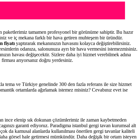
 paketlerimiz tamamen profesyonel bir görünüme sahiptir. Bu hazır
niz ve iç mekana farklı bir hava getiren muhteşem bir üründür.
n fiyatı
yaptırarak mekanınızın havasını kolayca değiştirebilirsiniz.
resimlerin odanıza, salonunuza ayrı bir hava vermesini istemezmisiniz.
nınızın havası değişecektir. Sizlere daha iyi hizmet verebilmek adına
n
firması arıyorsanız doğru yerdesiniz.
azla tema ve Türkiye genelinde 300 den fazla referans ile size hizmet
romantik ortamlarda ağırlamak istemez misiniz? Cevabınız evet ise
ndan ince elenip sık dokunan çözümlerimiz ile zaman kaybetmeden
cagınızı garanti ediyoruz. Paradigma istanbul
gergi tavan
kurumsal alt
çok da kamusal alanlarda kullanılması önerilen gergi tavanlar kaliteli
daha görsel hale getirmesi mümkündür. Daha değişik bir ortam isteyen