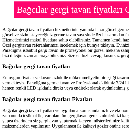
Bağcılar gergi tavan fiyatla
Bağcılar gergi tavan fiyatları hizmetlerinin yanında hazır görsel ger
görsel ve sizin isteyeceğiniz germe tavan sayesinde özel tasarımdan f
Hizmetlerimizi makul fiyatlara sahip olabilirsiniz. Tamamen kendi haz
Özel gergitavan referanlarımızı incelemek için buraya tıklayın. Evini
Paradiğma istanbul
gergi tavan
ile profesyonel bir görsel mekana sahip
bizi dileğiniz zaman arayabilirsiniz. Size en hızlı cevap, kusursuz gerg
Bağcılar gergi tavan fiyatları
En uygun fiyatlar ve kusursuzluk ile mükemmeliyetin birleştiği tasarı
vermekteyiz. Paradiğma
germe tavan
ve Professional ekibimiz 7/24 hi
hemen renkli LED ışıklarla direkt veya endirekt olarak aydınlatılmış ge
Bağcılar gergi tavan fiyatları Fiyatları
Bağcılar gergi tavan fiyatları ve uygulama konusunda hızlı ve ekono
zamanında teslimat ile, var olan tüm gergitavan gereksinimlerinizi ka
yapısı üzerinden siz gergitavan yaptırmak isteyen müşterilerimize kalit
malzemelerden yapılmıştır. Uygulanması ile kaliteyi gözler önüne ser