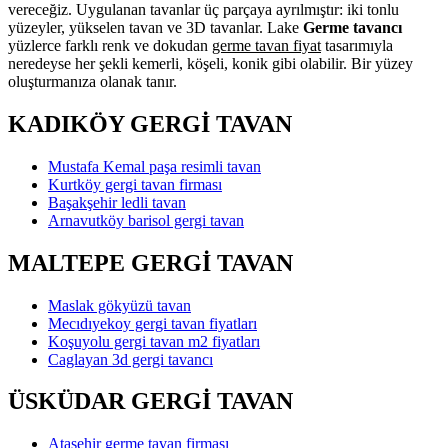
vereceğiz. Uygulanan tavanlar üç parçaya ayrılmıştır: iki tonlu
yüzeyler, yükselen tavan ve 3D tavanlar. Lake
Germe tavancı
yüzlerce farklı renk ve dokudan
germe tavan fiyat
tasarımıyla
neredeyse her şekli kemerli, köşeli, konik gibi olabilir. Bir yüzey
oluşturmanıza olanak tanır.
KADIKÖY GERGİ TAVAN
Mustafa Kemal paşa resimli tavan
Kurtköy gergi tavan firması
Başakşehir ledli tavan
Arnavutköy barisol gergi tavan
MALTEPE GERGİ TAVAN
Maslak gökyüzü tavan
Mecıdıyekoy gergi tavan fiyatları
Koşuyolu gergi tavan m2 fiyatları
Caglayan 3d gergi tavancı
ÜSKÜDAR GERGİ TAVAN
Ataşehir germe tavan firması