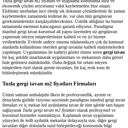
Tuzla gergi tavan m2 fiyatları ve uygulama konusunda hızlı ve
ekonomik çözüm arıyorsanız vakit kaybetmeden bize ulaşın.
Ekibimiz tarafından ince elenip sık dokunan çözümlerimiz ile zaman
kaybetmeden zamanında teslimat ile, var olan tüm gergitavan
gereksinimlerinizi karşılayabileceksiniz. Üstelik aldığınız bu hizmet
tamamında memnun kalacagınızı garanti ediyoruz. Paradigma
istanbul
gergi tavan
kurumsal alt yapısı üzerinden siz gergitavan
yaptırmak isteyen müşterilerimize kaliteli ve en iyi hizmet
verilmektedir. Evlerde sadece oturma odalarında,en çok da kamusal
alanlarda kullanılması önerilen gergi tavanlar kaliteli malzemelerden
yapılmıştır. Uygulanması ile kaliteyi gözler önüne seren
gergi tavan
bir kaç şekilde tasarlanarak uygulanması ve mekanınızı daha görsel
hale getirmesi mümkündür. Daha değişik bir ortam isteyen
müşterilere özel olarak germe tavanları, bir kaç renk tonu ile
bütünleştirmek mümkündür.
Tuzla gergi tavan m2 fiyatları Firmaları
Ürünü sattıran ambalajıdır ilkesi ile profesyonellik, ayrıntı ve
detaylarda gizlidir vizyonu sayesinde paradigma istanbul gergi tavan
firmaları ve iç mekan led aydınlatma tavan ile tüm işlerde tam başarı
sağlayarak
Tuzla gergi tavan m2 fiyatları
olarak profesyonel ve
kurumsal hizmetler sunmaktayız. Kaplamalı tavan uygulaması
yüzeyleri ile ledli aydınlık mekanlar dolayısıyla size, diğer gergi
tavanları diğer dokularla nasıl birleştirileceği konusunda bilgi