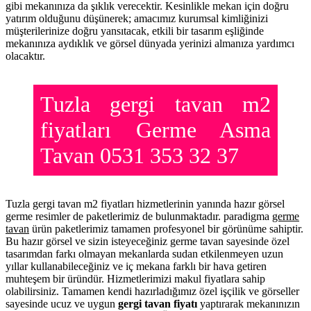
gibi mekanınıza da şıklık verecektir. Kesinlikle mekan için doğru
yatırım olduğunu düşünerek; amacımız kurumsal kimliğinizi
müşterilerinize doğru yansıtacak, etkili bir tasarım eşliğinde
mekanınıza aydıklık ve görsel dünyada yerinizi almanıza yardımcı
olacaktır.
Tuzla gergi tavan m2
fiyatları Germe Asma
Tavan 0531 353 32 37
Tuzla gergi tavan m2 fiyatları hizmetlerinin yanında hazır görsel
germe resimler de paketlerimiz de bulunmaktadır. paradigma
germe
tavan
ürün paketlerimiz tamamen profesyonel bir görünüme sahiptir.
Bu hazır görsel ve sizin isteyeceğiniz germe tavan sayesinde özel
tasarımdan farkı olmayan mekanlarda sudan etkilenmeyen uzun
yıllar kullanabileceğiniz ve iç mekana farklı bir hava getiren
muhteşem bir üründür. Hizmetlerimizi makul fiyatlara sahip
olabilirsiniz. Tamamen kendi hazırladığımız özel işçilik ve görseller
sayesinde ucuz ve uygun
gergi tavan fiyatı
yaptırarak mekanınızın