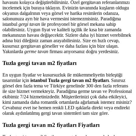
havasını kolayca değiştirebilirsiniz. Özel gergitavan referanlarımızı
incelemek için buraya tıklayın. Evinizin tavanında kuşların oldugu
okyanus dalgalrının veya görsel ve harika resimlerin odanıza,
salonunuza ayrı bir hava vermesini istemezmisiniz. Paradiğma
istanbul
gergi tavan
ile profesyonel bir görsel mekana sahip
olabilirsiniz. Uygun fiyat ve kaliteli işçilik ile kısa bir zamanda
mekanınızın havası değişecektir. Sizlere daha iyi hizmet verebilmek
adına bizi dileğiniz zaman arayabilirsiniz. Size en hızlı cevap,
kusursuz gergitavan görseller ve daha fazlası için bize ulaşın.
Yakınlarda
germe tavan
firması arıyorsanız doğru yerdesiniz.
Tuzla gergi tavan m2 fiyatları
En uygun fiyatlar ve kusursuzluk ile mükemmeliyetin birleştiği
tasarımlar için
istanbul Tuzla gergi tavan m2 fiyatları
. Sınırsız
görsel den fazla tema ve Türkiye genelinde 300 den fazla referans
ile size hizmet vermekteyiz. Paradiğma
germe tavan
ve Professional
ekibimiz 7/24 hizmetinizdedir. Müşterilerinizi çok daha etkileyici,
kimi zamanda daha romantik ortamlarda ağırlamak istemez misiniz?
Cevabınız evet ise hemen renkli LED ışıklarla direkt veya endirekt
olarak aydınlatılmış gergi tavan sistemleri tam size göre.
Tuzla gergi tavan m2 fiyatları Fiyatları