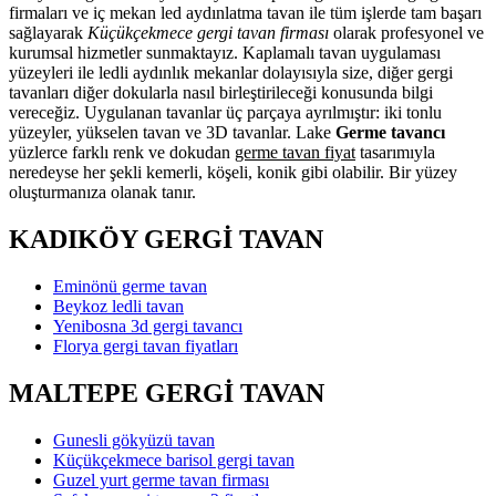
firmaları ve iç mekan led aydınlatma tavan ile tüm işlerde tam başarı
sağlayarak
Küçükçekmece gergi tavan firması
olarak profesyonel ve
kurumsal hizmetler sunmaktayız. Kaplamalı tavan uygulaması
yüzeyleri ile ledli aydınlık mekanlar dolayısıyla size, diğer gergi
tavanları diğer dokularla nasıl birleştirileceği konusunda bilgi
vereceğiz. Uygulanan tavanlar üç parçaya ayrılmıştır: iki tonlu
yüzeyler, yükselen tavan ve 3D tavanlar. Lake
Germe tavancı
yüzlerce farklı renk ve dokudan
germe tavan fiyat
tasarımıyla
neredeyse her şekli kemerli, köşeli, konik gibi olabilir. Bir yüzey
oluşturmanıza olanak tanır.
KADIKÖY GERGİ TAVAN
Eminönü germe tavan
Beykoz ledli tavan
Yenibosna 3d gergi tavancı
Florya gergi tavan fiyatları
MALTEPE GERGİ TAVAN
Gunesli gökyüzü tavan
Küçükçekmece barisol gergi tavan
Guzel yurt germe tavan firması