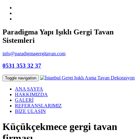
Paradigma Yapı Işıklı Gergi Tavan
Sistemleri
info@paradigmagergitavan.com
0531 353 32 37
Toggle navigation
ANA SAYFA
HAKKIMIZDA
GALERİ
REFERANSLARIMIZ
BİZE ULAŞIN
Küçükçekmece gergi tavan
firması