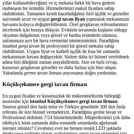
yıllar kullanabileceğiniz ve iç mekana farklı bir hava getiren
muhteşem bir üründür. Hizmetlerimizi makul fiyatlara sahip
olabilirsiniz. Tamamen kendi hazırladığımız özel işçilik ve görseller
sayesinde ucuz ve uygun
gergi tavan fiyatı
yaptırarak mekanınızın
havasını kolayca değiştirebilirsiniz. Özel gergitavan referanlarımızı
incelemek için buraya tıklayın. Evinizin tavanında kuşların oldugu
okyanus dalgalrının veya görsel ve harika resimlerin odanıza,
salonunuza ayrı bir hava vermesini istemezmisiniz. Paradiğma
istanbul
gergi tavan
ile profesyonel bir görsel mekana sahip
olabilirsiniz. Uygun fiyat ve kaliteli işçilik ile kısa bir zamanda
mekanınızın havası değişecektir. Sizlere daha iyi hizmet verebilmek
adına bizi dileğiniz zaman arayabilirsiniz. Size en hızlı cevap,
kusursuz gergitavan görseller ve daha fazlası için bize ulaşın.
Yakınlarda
germe tavan
firması arıyorsanız doğru yerdesiniz.
Küçükçekmece gergi tavan firması
En uygun fiyatlar ve kusursuzluk ile mükemmeliyetin birleştiği
tasarımlar için
istanbul Küçükçekmece gergi tavan firması
.
Sınırsız görsel den fazla tema ve Türkiye genelinde 300 den fazla
referans ile size hizmet vermekteyiz. Paradiğma
germe tavan
ve
Professional ekibimiz 7/24 hizmetinizdedir. Müşterilerinizi çok daha
etkileyici, kimi zamanda daha romantik ortamlarda ağırlamak
istemez misiniz? Cevabınız evet ise hemen renkli LED ışıklarla
direkt veya endirekt olarak aydınlatılmış gergi tavan sistemleri tam