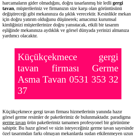
harcamaların gider olmadığını, doğru tasarlanmış bir ledli
gergi
tavan
, müşterileriniz ve firmanızın size karşı olan görüntüsünü
değiştireceği gibi mekanınıza da şıklık verecektir. Kesinlikle mekan
için doğru yatırım olduğunu düşünerek; amacımız kurumsal
kimliğinizi müşterilerinize doğru yansıtacak, etkili bir tasarım
eşliğinde mekanınıza aydıklık ve görsel dünyada yerinizi almanıza
yardımcı olacaktır.
Küçükçekmece gergi
tavan firması Germe
Asma Tavan 0531 353 32
37
Küçükçekmece gergi tavan firması hizmetlerinin yanında hazır
görsel germe resimler de paketlerimiz de bulunmaktadır. paradigma
germe tavan
ürün paketlerimiz tamamen profesyonel bir görünüme
sahiptir. Bu hazır görsel ve sizin isteyeceğiniz germe tavan sayesinde
özel tasarımdan farkı olmayan mekanlarda sudan etkilenmeyen uzun