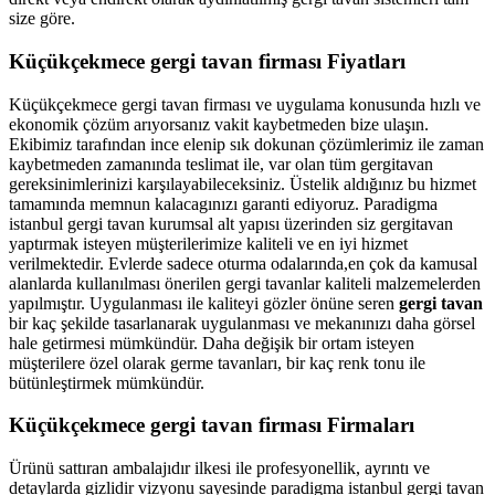
size göre.
Küçükçekmece gergi tavan firması Fiyatları
Küçükçekmece gergi tavan firması ve uygulama konusunda hızlı ve
ekonomik çözüm arıyorsanız vakit kaybetmeden bize ulaşın.
Ekibimiz tarafından ince elenip sık dokunan çözümlerimiz ile zaman
kaybetmeden zamanında teslimat ile, var olan tüm gergitavan
gereksinimlerinizi karşılayabileceksiniz. Üstelik aldığınız bu hizmet
tamamında memnun kalacagınızı garanti ediyoruz. Paradigma
istanbul
gergi tavan
kurumsal alt yapısı üzerinden siz gergitavan
yaptırmak isteyen müşterilerimize kaliteli ve en iyi hizmet
verilmektedir. Evlerde sadece oturma odalarında,en çok da kamusal
alanlarda kullanılması önerilen gergi tavanlar kaliteli malzemelerden
yapılmıştır. Uygulanması ile kaliteyi gözler önüne seren
gergi tavan
bir kaç şekilde tasarlanarak uygulanması ve mekanınızı daha görsel
hale getirmesi mümkündür. Daha değişik bir ortam isteyen
müşterilere özel olarak germe tavanları, bir kaç renk tonu ile
bütünleştirmek mümkündür.
Küçükçekmece gergi tavan firması Firmaları
Ürünü sattıran ambalajıdır ilkesi ile profesyonellik, ayrıntı ve
detaylarda gizlidir vizyonu sayesinde paradigma istanbul gergi tavan