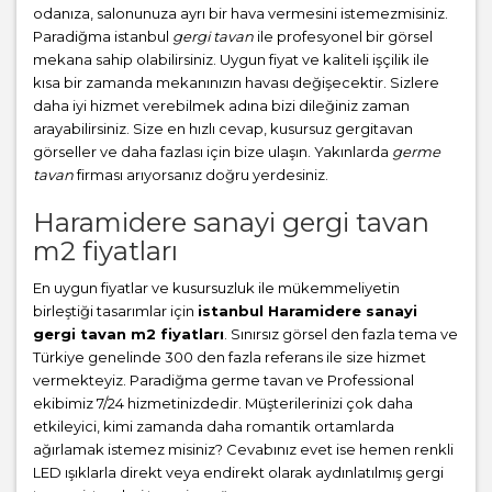
odanıza, salonunuza ayrı bir hava vermesini istemezmisiniz.
Paradiğma istanbul
gergi tavan
ile profesyonel bir görsel
mekana sahip olabilirsiniz. Uygun fiyat ve kaliteli işçilik ile
kısa bir zamanda mekanınızın havası değişecektir. Sizlere
daha iyi hizmet verebilmek adına bizi dileğiniz zaman
arayabilirsiniz. Size en hızlı cevap, kusursuz gergitavan
görseller ve daha fazlası için bize ulaşın. Yakınlarda
germe
tavan
firması arıyorsanız doğru yerdesiniz.
Haramidere sanayi gergi tavan
m2 fiyatları
En uygun fiyatlar ve kusursuzluk ile mükemmeliyetin
birleştiği tasarımlar için
istanbul Haramidere sanayi
gergi tavan m2 fiyatları
. Sınırsız görsel den fazla tema ve
Türkiye genelinde 300 den fazla referans ile size hizmet
vermekteyiz. Paradiğma
germe tavan
ve Professional
ekibimiz 7/24 hizmetinizdedir. Müşterilerinizi çok daha
etkileyici, kimi zamanda daha romantik ortamlarda
ağırlamak istemez misiniz? Cevabınız evet ise hemen renkli
LED ışıklarla direkt veya endirekt olarak aydınlatılmış gergi