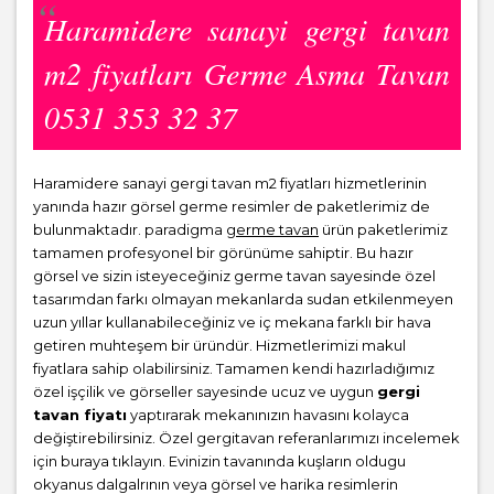
Haramidere sanayi gergi tavan
m2 fiyatları Germe Asma Tavan
0531 353 32 37
Haramidere sanayi gergi tavan m2 fiyatları hizmetlerinin
yanında hazır görsel germe resimler de paketlerimiz de
bulunmaktadır. paradigma
germe tavan
ürün paketlerimiz
tamamen profesyonel bir görünüme sahiptir. Bu hazır
görsel ve sizin isteyeceğiniz germe tavan sayesinde özel
tasarımdan farkı olmayan mekanlarda sudan etkilenmeyen
uzun yıllar kullanabileceğiniz ve iç mekana farklı bir hava
getiren muhteşem bir üründür. Hizmetlerimizi makul
fiyatlara sahip olabilirsiniz. Tamamen kendi hazırladığımız
özel işçilik ve görseller sayesinde ucuz ve uygun
gergi
tavan fiyatı
yaptırarak mekanınızın havasını kolayca
değiştirebilirsiniz. Özel gergitavan referanlarımızı incelemek
için buraya tıklayın. Evinizin tavanında kuşların oldugu
okyanus dalgalrının veya görsel ve harika resimlerin