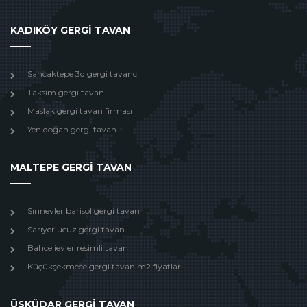
KADIKÖY GERGİ TAVAN
Sancaktepe 3d gergi tavancı
Taksim gergi tavan
Maslak gergi tavan firması
Yenidoğan gergi tavan
MALTEPE GERGİ TAVAN
Sırınevler barisol gergi tavan
Sarıyer ucuz gergi tavan
Bahcelievler resimli tavan
Küçükçekmece gergi tavan m2 fiyatları
ÜSKÜDAR GERGİ TAVAN