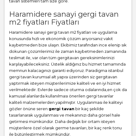
tavan sistemleri tam size göre.
Haramidere sanayi gergi tavan
m2 fiyatları Fiyatları
Haramidere sanayi gergi tavan m2 fiyatları ve uygulama
konusunda hızlı ve ekonomik çözüm arıyorsanız vakit
kaybetmeden bize ulaşın. Ekibimiz tarafından ince elenip sık
dokunan çözümlerimiz ile zaman kaybetmeden zamanında
teslimat ile, var olan tüm gergitavan gereksinimlerinizi
karşılayabileceksiniz. Üstelik aldığınız bu hizmet tamamında
memnun kalacagınızı garanti ediyoruz. Paradigma istanbul
gergi tavan
kurumsal alt yapısı üzerinden siz gergitavan
yaptırmak isteyen müşterilerimize kaliteli ve en iyi hizmet
verilmektedir. Evlerde sadece oturma odalarında,en çok da
kamusal alanlarda kullanılması önerilen gergi tavanlar
kaliteli malzemelerden yapılmıştır. Uygulanması ile kaliteyi
gözler önüne seren
gergi tavan
bir kaç şekilde
tasarlanarak uygulanması ve mekanınızı daha görsel hale
getirmesi mümkündür. Daha değişik bir ortam isteyen
müşterilere özel olarak germe tavanları, bir kaç renk tonu
ile bütünleştirmek mümkündür.