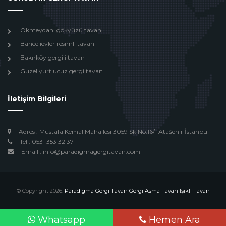
Okmeydanı gökyüzü tavan
Bahcelievler resimli tavan
Bakırköy gergili tavan
Guzel yurt ucuz gergi tavan
İletişim Bilgileri
Adres : Mustafa Kemal Mahallesi 3059 Sk No:16/1 Ataşehir İstanbul
Tel : 0531 353 32 37
Email : info@paradigmagergitavan.com
© Copyright 2026.
Paradigma Gergi Tavan Gergi Asma Tavan Işıklı Tavan
Design by
Beyoglu Webtasarım
Whatsapp
Hemen Ara