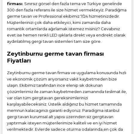
firması
. Sınırsız görsel den fazla tema ve Türkiye genelinde
300 den fazla referans ile size hizmet vermekteyiz. Paradiğma
germe tavan
ve Professional ekibimiz 7/24 hizmetinizdedir.
Müşterilerinizi çok daha etkileyici, kimi zamanda daha
romantik ortamlarda ağırlamak istemez misiniz? Cevabınız
evet ise hemen renkli LED ışıklarla direkt veya endirekt olarak
aydınlatılmış gergi tavan sistemleri tam size göre.
Zeytinburnu germe tavan firması
Fiyatları
Zeytinburnu germe tavan firması ve uygulama konusunda hızlı
ve ekonomik çözüm arıyorsanız vakit kaybetmeden bize
ulaşın. Ekibimiz tarafından ince elenip sık dokunan
çözümlerimiz ile zaman kaybetmeden zamanında teslimat ile,
var olan tüm gergitavan gereksinimlerinizi
karşılayabileceksiniz. Üstelik aldığınız bu hizmet tamamında
memnun kalacagınızı garanti ediyoruz. Paradigma istanbul
gergi tavan
kurumsal alt yapısı üzerinden siz gergitavan
yaptırmak isteyen müşterilerimize kaliteli ve en iyi hizmet
verilmektedir. Evlerde sadece oturma odalarında,en çok da