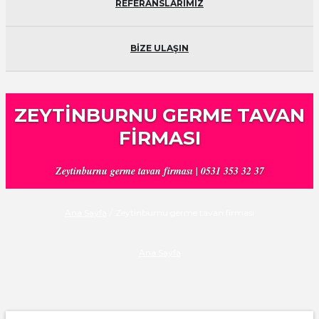
REFERANSLARIMIZ
BİZE ULAŞIN
ZEYTINBURNU GERME TAVAN
FIRMASI
Zeytinburnu germe tavan firması | 0531 353 32 37
Ana Sayfa
/
Zeytinburnu germe tavan firması
Ana Sayfa