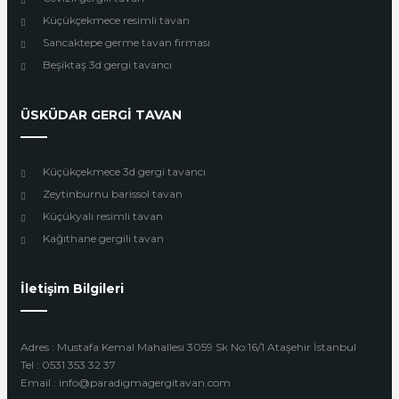
Küçükçekmece resimli tavan
Sancaktepe germe tavan firması
Beşiktaş 3d gergi tavancı
ÜSKÜDAR GERGİ TAVAN
Küçükçekmece 3d gergi tavancı
Zeytinburnu barissol tavan
Küçükyalı resimli tavan
Kağıthane gergili tavan
İletişim Bilgileri
Adres : Mustafa Kemal Mahallesi 3059 Sk No:16/1 Ataşehir İstanbul
Tel : 0531 353 32 37
Email : info@paradigmagergitavan.com