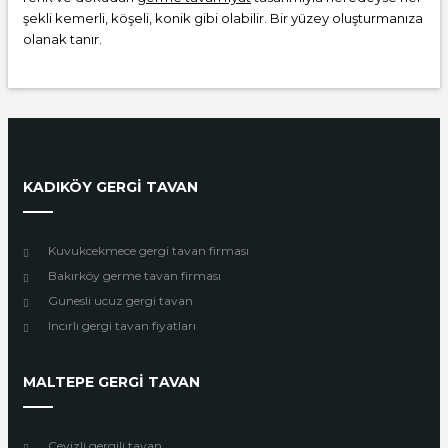
şekli kemerli, köşeli, konik gibi olabilir. Bir yüzey oluşturmanıza
olanak tanır.
KADIKÖY GERGİ TAVAN
Kuvukcekmece gergi tavan firması
Bakırköy germe tavan firması
Gunesli ucuz gergi tavan
Incırlı gergi tavan fiyatları
MALTEPE GERGİ TAVAN
Cevizli gergili tavan