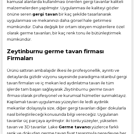
kamusal alanlarda kullanılması önerilen gergi tavanlar kaliteli
malzemelerden yapılmıştır. Uygulanması ile kaliteyi gözler
önüne seren
gergi tavan
bir kaç şekilde tasarlanarak
uygulanması ve mekanınızı daha görsel hale getirmesi
mümkündür. Daha değişik bir ortam isteyen müşterilere özel
olarak germe tavanları, bir kaç renk tonu ile bütünleştirmek
mümkündür.
Zeytinburnu germe tavan firması
Firmaları
Ürünü sattıran ambalajıdır ilkesi ile profesyonellik, ayrıntı ve
detaylarda gizlidir vizyonu sayesinde paradigma istanbul gergi
tavan firmaları ve iç mekan led aydınlatma tavan ile tüm
işlerde tam başarı sağlayarak
Zeytinburnu germe tavan
firması
olarak profesyonel ve kurumsal hizmetler sunmaktayız.
Kaplamalı tavan uygulaması yüzeyleri ile ledli aydınlık
mekanlar dolayısıyla size, diğer gergi tavanları diğer dokularla
nasıl birleştirileceği konusunda bilgi vereceğiz. Uygulanan
tavanlar üç parçaya ayrılmıştır: iki tonlu yüzeyler, yükselen
tavan ve 3D tavanlar. Lake
Germe tavancı
yüzlerce farklı
renk ve dokudan
germe tavan fiyat
tasarımıyla neredeyse her