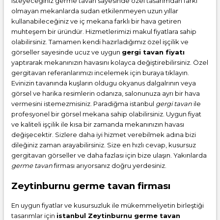
isteyeceğiniz germe tavan sayesinde özel tasarımdan farkı
olmayan mekanlarda sudan etkilenmeyen uzun yıllar
kullanabileceğiniz ve iç mekana farklı bir hava getiren
muhteşem bir üründür. Hizmetlerimizi makul fiyatlara sahip
olabilirsiniz. Tamamen kendi hazırladığımız özel işçilik ve
görseller sayesinde ucuz ve uygun
gergi tavan fiyatı
yaptırarak mekanınızın havasını kolayca değiştirebilirsiniz. Özel
gergitavan referanlarımızı incelemek için buraya tıklayın.
Evinizin tavanında kuşların oldugu okyanus dalgalrının veya
görsel ve harika resimlerin odanıza, salonunuza ayrı bir hava
vermesini istemezmisiniz. Paradiğma istanbul
gergi tavan
ile
profesyonel bir görsel mekana sahip olabilirsiniz. Uygun fiyat
ve kaliteli işçilik ile kısa bir zamanda mekanınızın havası
değişecektir. Sizlere daha iyi hizmet verebilmek adına bizi
dileğiniz zaman arayabilirsiniz. Size en hızlı cevap, kusursuz
gergitavan görseller ve daha fazlası için bize ulaşın. Yakınlarda
germe tavan
firması arıyorsanız doğru yerdesiniz.
Zeytinburnu germe tavan firması
En uygun fiyatlar ve kusursuzluk ile mükemmeliyetin birleştiği
tasarımlar için
istanbul Zeytinburnu germe tavan