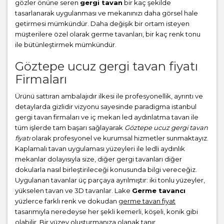
gözler önüne seren
gergi tavan
bir kaç şekilde
tasarlanarak uygulanması ve mekanınızı daha görsel hale
getirmesi mümkündür. Daha değişik bir ortam isteyen
müşterilere özel olarak germe tavanları, bir kaç renk tonu
ile bütünleştirmek mümkündür.
Göztepe ucuz gergi tavan fiyatı
Firmaları
Ürünü sattıran ambalajıdır ilkesi ile profesyonellik, ayrıntı ve
detaylarda gizlidir vizyonu sayesinde paradigma istanbul
gergi tavan firmaları ve iç mekan led aydınlatma tavan ile
tüm işlerde tam başarı sağlayarak
Göztepe ucuz gergi tavan
fiyatı
olarak profesyonel ve kurumsal hizmetler sunmaktayız.
Kaplamalı tavan uygulaması yüzeyleri ile ledli aydınlık
mekanlar dolayısıyla size, diğer gergi tavanları diğer
dokularla nasıl birleştirileceği konusunda bilgi vereceğiz.
Uygulanan tavanlar üç parçaya ayrılmıştır: iki tonlu yüzeyler,
yükselen tavan ve 3D tavanlar. Lake
Germe tavancı
yüzlerce farklı renk ve dokudan
germe tavan fiyat
tasarımıyla neredeyse her şekli kemerli, köşeli, konik gibi
olabilir. Bir yüzey oluşturmanıza olanak tanır.