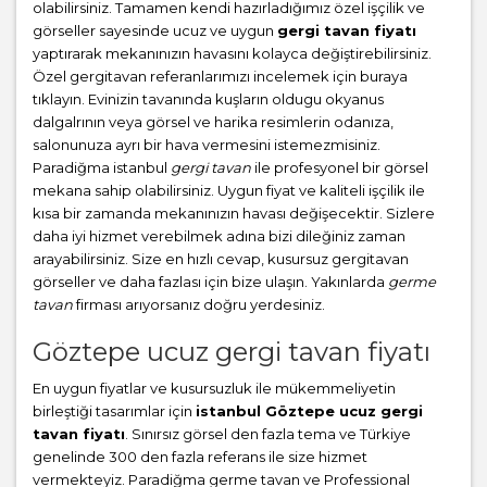
olabilirsiniz. Tamamen kendi hazırladığımız özel işçilik ve
görseller sayesinde ucuz ve uygun
gergi tavan fiyatı
yaptırarak mekanınızın havasını kolayca değiştirebilirsiniz.
Özel gergitavan referanlarımızı incelemek için buraya
tıklayın. Evinizin tavanında kuşların oldugu okyanus
dalgalrının veya görsel ve harika resimlerin odanıza,
salonunuza ayrı bir hava vermesini istemezmisiniz.
Paradiğma istanbul
gergi tavan
ile profesyonel bir görsel
mekana sahip olabilirsiniz. Uygun fiyat ve kaliteli işçilik ile
kısa bir zamanda mekanınızın havası değişecektir. Sizlere
daha iyi hizmet verebilmek adına bizi dileğiniz zaman
arayabilirsiniz. Size en hızlı cevap, kusursuz gergitavan
görseller ve daha fazlası için bize ulaşın. Yakınlarda
germe
tavan
firması arıyorsanız doğru yerdesiniz.
Göztepe ucuz gergi tavan fiyatı
En uygun fiyatlar ve kusursuzluk ile mükemmeliyetin
birleştiği tasarımlar için
istanbul Göztepe ucuz gergi
tavan fiyatı
. Sınırsız görsel den fazla tema ve Türkiye
genelinde 300 den fazla referans ile size hizmet
vermekteyiz. Paradiğma
germe tavan
ve Professional