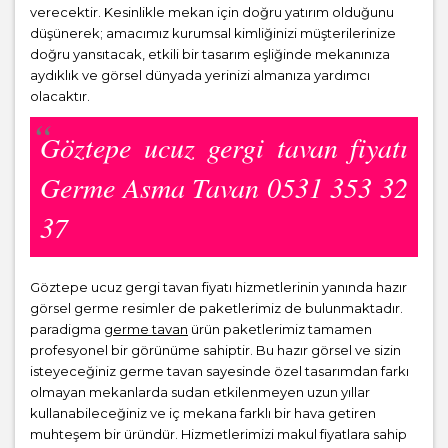
verecektir. Kesinlikle mekan için doğru yatırım olduğunu
düşünerek; amacımız kurumsal kimliğinizi müşterilerinize
doğru yansıtacak, etkili bir tasarım eşliğinde mekanınıza
aydıklık ve görsel dünyada yerinizi almanıza yardımcı
olacaktır.
Göztepe ucuz gergi tavan fiyatı
Germe Asma Tavan 0531 353 32
37
Göztepe ucuz gergi tavan fiyatı hizmetlerinin yanında hazır
görsel germe resimler de paketlerimiz de bulunmaktadır.
paradigma
germe tavan
ürün paketlerimiz tamamen
profesyonel bir görünüme sahiptir. Bu hazır görsel ve sizin
isteyeceğiniz germe tavan sayesinde özel tasarımdan farkı
olmayan mekanlarda sudan etkilenmeyen uzun yıllar
kullanabileceğiniz ve iç mekana farklı bir hava getiren
muhteşem bir üründür. Hizmetlerimizi makul fiyatlara sahip