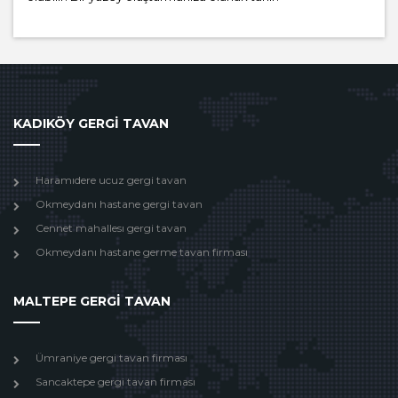
KADIKÖY GERGİ TAVAN
Haramıdere ucuz gergi tavan
Okmeydanı hastane gergi tavan
Cennet mahallesı gergi tavan
Okmeydanı hastane germe tavan firması
MALTEPE GERGİ TAVAN
Ümraniye gergi tavan firması
Sancaktepe gergi tavan firması