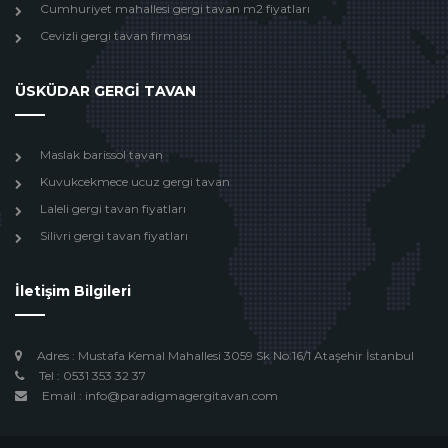
Cumhuriyet mahallesi gergi tavan m2 fiyatları
Cevizli gergi tavan firması
ÜSKÜDAR GERGİ TAVAN
Maslak barissol tavan
Kuvukcekmece ucuz gergi tavan
Laleli gergi tavan fiyatları
Silivri gergi tavan fiyatları
İletişim Bilgileri
Adres : Mustafa Kemal Mahallesi 3059 Sk No:16/1 Ataşehir İstanbul
Tel : 0531 353 32 37
Email : info@paradigmagergitavan.com