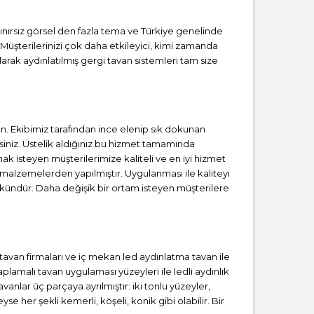
Sınırsız görsel den fazla tema ve Türkiye genelinde
 Müşterilerinizi çok daha etkileyici, kimi zamanda
rak aydınlatılmış gergi tavan sistemleri tam size
 Ekibimiz tarafından ince elenip sık dokunan
iniz. Üstelik aldığınız bu hizmet tamamında
ak isteyen müşterilerimize kaliteli ve en iyi hizmet
 malzemelerden yapılmıştır. Uygulanması ile kaliteyi
kündür. Daha değişik bir ortam isteyen müşterilere
i tavan firmaları ve iç mekan led aydınlatma tavan ile
amalı tavan uygulaması yüzeyleri ile ledli aydınlık
anlar üç parçaya ayrılmıştır: iki tonlu yüzeyler,
se her şekli kemerli, köşeli, konik gibi olabilir. Bir