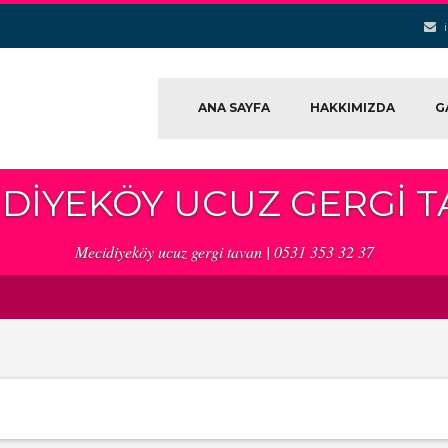
ANA SAYFA
HAKKIMIZDA
G
DIYEKÖY UCUZ GERGI 
Mecidiyeköy ucuz gergi tavan | 0531 353 32 37