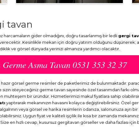
i tavan
harcamaların gider olmadığını, doğru tasarlanmış bir ledli
gergi ta
 verecektir. Kesinlikle mekan için doğru yatırım olduğunu düşünerek; 
ydıklık ve görsel dünyada yerinizi almanıza yardımcı olacaktır.
an Germe Asma Tavan 0531 353 32 37
a hazır görsel germe resimler de paketlerimiz de bulunmaktadır. par
ve sizin isteyeceğiniz germe tavan sayesinde özel tasarımdan farkı o
en muhteşem bir üründür. Hizmetlerimizi makul fiyatlara sahip olabilirsi
atı
yaptırarak mekanınızın havasını kolayca değiştirebilirsiniz. Özel ge
dalgalrının veya görsel ve harika resimlerin odanıza, salonunuza ayrı b
abilirsiniz. Uygun fiyat ve kaliteli işçilik ile kısa bir zamanda mekanını
 Size en hızlı cevap, kusursuz gergitavan görseller ve daha fazlası için 