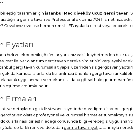
an
irleştiği tasarımlar için
istanbul Mecidiyeköy ucuz gergi tavan
. 
. Paradiğma
germe tavan
ve Professional ekibimiz 7/24 hizmetinizdedir.
Cevabınız evet ise hemen renkli LED ışıklarla direkt veya endirekt ola
 Fiyatları
 hızlı ve ekonomik çözüm arıyorsanız vakit kaybetmeden bize ulaşın.
at ile, var olan tüm gergitavan gereksinimlerinizi karşılayabileceks
stanbul
gergi tavan
kurumsal alt yapısı üzerinden siz gergitavan yaptırm
ok da kamusal alanlarda kullanılması önerilen gergi tavanlar kaliteli
sarlanarak uygulanması ve mekanınızı daha görsel hale getirmesi müm
bütünleştirmek mümkündür.
n Firmaları
ayrıntı ve detaylarda gizlidir vizyonu sayesinde paradigma istanbul gerg
gergi tavan
olarak profesyonel ve kurumsal hizmetler sunmaktayız. Kapl
 dokularla nasıl birleştirileceği konusunda bilgi vereceğiz. Uygulanan tav
ı
yüzlerce farklı renk ve dokudan
germe tavan fiyat
tasarımıyla neredey