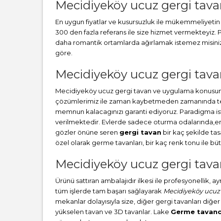
Mecidiyeköy ucuz gergi tav
En uygun fiyatlar ve kusursuzluk ile mükemmeliyetin b
300 den fazla referans ile size hizmet vermekteyiz
daha romantik ortamlarda ağırlamak istemez misiniz? 
göre.
Mecidiyeköy ucuz gergi tavan
Mecidiyeköy ucuz gergi tavan ve uygulama konusunda
çözümlerimiz ile zaman kaybetmeden zamanında teslim
memnun kalacagınızı garanti ediyoruz. Paradigma i
verilmektedir. Evlerde sadece oturma odalarında,en ç
gözler önüne seren
gergi tavan
bir kaç şekilde ta
özel olarak germe tavanları, bir kaç renk tonu ile 
Mecidiyeköy ucuz gergi tava
Ürünü sattıran ambalajıdır ilkesi ile profesyonellik, 
tüm işlerde tam başarı sağlayarak
Mecidiyeköy ucuz 
mekanlar dolayısıyla size, diğer gergi tavanları diğer
yükselen tavan ve 3D tavanlar. Lake
Germe tavanc