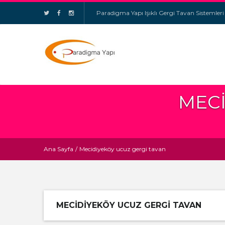
Paradigma Yapı Işıklı Gergi Tavan Sistemleri
MECI
Ana Sayfa
/
Mecidiyeköy ucuz gergi tavan
MECIDIYEKÖY UCUZ GERGI TAVAN