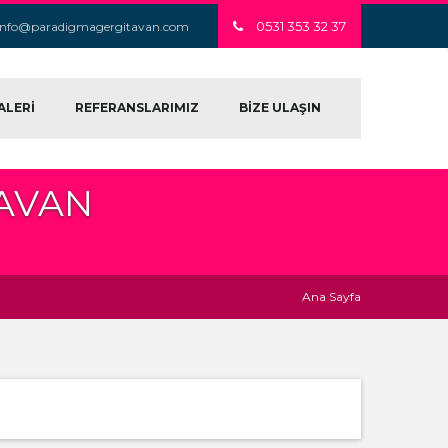
0531 353 32 37
info@paradigmagergitavan.com
ALERİ
REFERANSLARIMIZ
BİZE ULAŞIN
TAVAN
Ana Sayfa