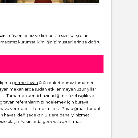
van
, müşterileriniz ve firmanızın size karşı olan
amacımız kurumsal kimliğinizi müşterilerinize doğru
adigma
germe tavan
ürün paketlerimiz tamamen
lmayan mekanlarda sudan etkilenmeyen uzun yıllar
niz. Tamamen kendi hazırladığımız özel işçilik ve
rgitavan referanlarımızı incelemek için buraya
ir hava vermesini istemezmisiniz. Paradiğma istanbul
zın havası değişecektir. Sizlere daha iyi hizmet
bize ulaşın. Yakınlarda
germe tavan
firması