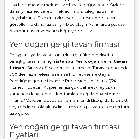
kısa bir zamanda mekanınızın havası değişecektir. Sizlere
daha iyi hizmet verebilmek adına bizi dileğiniz zaman
arayabilirsiniz. Size en hızlı cevap, kusursuz gergitavan
görseller ve daha fazlası için bize ulaşın. Yakınlarda
germe
tavan
firması arıyorsanız doğru yerdesiniz.
Yenidoğan gergi tavan firması
En uygun fiyatlar ve kusursuzluk ile mükemmeliyetin
birleştiği tasarımlar için
istanbul Yenidoğan gergi tavan
firması
. Sınırsız görsel den fazla tema ve Türkiye genelinde
300 den fazla referans ile size hizmet vermekteyiz.
Paradiğma
germe tavan
ve Professional ekibimiz 7/24
hizmetinizdedir. Müşterilerinizi çok daha etkileyici, kimi
zamanda daha romantik ortamlarda ağırlamak istemez
misiniz? Cevabınız evet ise hemen renkli LED ışıklarla direkt
veya endirekt olarak aydınlatılmış gergi tavan sistemleri tam
size göre.
Yenidoğan gergi tavan firması
Fiyatları