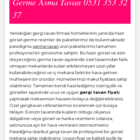
Germe Asma Tavan 0531 353 32
37
Yenidoğan gergi tavan firması hizmetlerinin yanında hazır
görsel germe resimler de paketlerimiz de bulunmaktadır.
paradigma
germe tavan
ürün paketlerimiz tamamen
profesyonel bir görünüme sahiptir. Bu hazır görsel ve sizin
isteyeceğiniz germe tavan sayesinde özel tasarımdan farkı
olmayan mekanlarda sudan etkilenmeyen uzun yıllar
kullanabileceğiniz ve iç mekana farklı bir hava getiren
muhteşem bir üründür. Hizmetlerimizi makul fiyatlara sahip
olabilirsiniz. Tamamen kendi hazırladığımız özel işçilik ve
görseller sayesinde ucuz ve uygun
gergi tavan fiyatı
yaptırarak mekanınızın havasını kolayca değiştirebilirsiniz.
Özel gergitavan referanlarımızı incelemek için buraya
tıklayın. Evinizin tavanında kuşların oldugu okyanus
dalgalrının veya görsel ve harika resimlerin odanıza,
salonunuza ayrı bir hava vermesini istemezmisiniz.
Paradiğma istanbul
gergi tavan
ile profesyonel bir görsel
mekana sahip olabilirsiniz. Uygun fiyat ve kaliteli işçilik ile