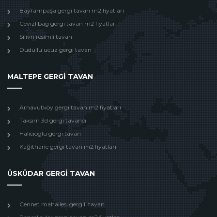
Bayrampaşa gergi tavan m2 fiyatları
Cevızlıbag gergi tavan m2 fiyatları
Silivri resimli tavan
Dudullu ucuz gergi tavan
MALTEPE GERGİ TAVAN
Arnavutköy gergi tavan m2 fiyatları
Taksim 3d gergi tavancı
Halıcıoglu gergi tavan
Kağıthane gergi tavan m2 fiyatları
ÜSKÜDAR GERGİ TAVAN
Cennet mahallesı gergili tavan