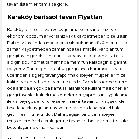
tavan sistemleri tam size göre.
Karaköy barissol tavan Fiyatları
Karaköy barissol tavan ve uygulama konusunda hızlı ve
ekonomik çözüm arıyorsanız vakit kaybetmeden bize ulaşın.
Ekibimiz tarafından ince elenip sık dokunan çözümlerimiz ile
zaman kaybetmeden zamanında teslimat ile, var olan tüm
gergitavan gereksinimlerinizi karşılayabileceksiniz. Üstelik
aldığınız bu hizmet tamamında memnun kalacagınızı garanti
ediyoruz. Paradigma istanbul
gergi tavan
kurumsal alt yapısı
üzerinden siz gergitavan yaptırmak isteyen müşterilerimize
kaliteli ve en iyi hizmet verilmektedir. Evlerde sadece oturma
odalarında,en çok da kamusal alanlarda kullanılması önerilen
gergi tavanlar kaliteli malzemelerden yapılmıştır. Uygulanması
ile kaliteyi gözler önüne seren
gergi tavan
bir kaç şekilde
tasarlanarak uygulanması ve mekanınızı daha görsel hale
getirmesi mümkündür. Daha değişik bir ortam isteyen
müşterilere özel olarak germe tavanları, bir kaç renk tonu ile
bütünleştirmek mümkündür.