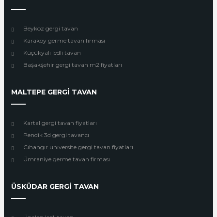
Beykoz gergi tavan
Karaköy germe tavan firması
Küçükyalı ledli tavan
Başakşehir gergi tavan m2 fiyatları
MALTEPE GERGİ TAVAN
Kartal gergi tavan fiyatları
Pendik 3d gergi tavancı
Cıhangır unıversite gergi tavan fiyatları
Ümraniye germe tavan firması
ÜSKÜDAR GERGİ TAVAN