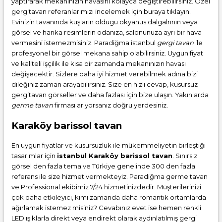
yaptırarak mekanınızın havasını kolayca değiştirebilirsiniz. Özel
gergitavan referanlarımızı incelemek için buraya tıklayın.
Evinizin tavanında kuşların oldugu okyanus dalgalrının veya
görsel ve harika resimlerin odanıza, salonunuza ayrı bir hava
vermesini istemezmisiniz. Paradiğma istanbul
gergi tavan
ile
profesyonel bir görsel mekana sahip olabilirsiniz. Uygun fiyat
ve kaliteli işçilik ile kısa bir zamanda mekanınızın havası
değişecektir. Sizlere daha iyi hizmet verebilmek adına bizi
dileğiniz zaman arayabilirsiniz. Size en hızlı cevap, kusursuz
gergitavan görseller ve daha fazlası için bize ulaşın. Yakınlarda
germe tavan
firması arıyorsanız doğru yerdesiniz.
Karaköy barissol tavan
En uygun fiyatlar ve kusursuzluk ile mükemmeliyetin birleştiği
tasarımlar için
istanbul Karaköy barissol tavan
. Sınırsız
görsel den fazla tema ve Türkiye genelinde 300 den fazla
referans ile size hizmet vermekteyiz. Paradiğma
germe tavan
ve Professional ekibimiz 7/24 hizmetinizdedir. Müşterilerinizi
çok daha etkileyici, kimi zamanda daha romantik ortamlarda
ağırlamak istemez misiniz? Cevabınız evet ise hemen renkli
LED ışıklarla direkt veya endirekt olarak aydınlatılmış gergi