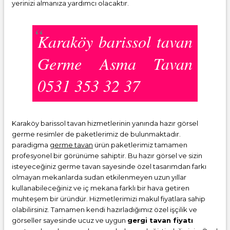
yerinizi almanıza yardımcı olacaktır.
Karaköy barissol tavan
Germe Asma Tavan
0531 353 32 37
Karaköy barissol tavan hizmetlerinin yanında hazır görsel
germe resimler de paketlerimiz de bulunmaktadır.
paradigma
germe tavan
ürün paketlerimiz tamamen
profesyonel bir görünüme sahiptir. Bu hazır görsel ve sizin
isteyeceğiniz germe tavan sayesinde özel tasarımdan farkı
olmayan mekanlarda sudan etkilenmeyen uzun yıllar
kullanabileceğiniz ve iç mekana farklı bir hava getiren
muhteşem bir üründür. Hizmetlerimizi makul fiyatlara sahip
olabilirsiniz. Tamamen kendi hazırladığımız özel işçilik ve
görseller sayesinde ucuz ve uygun
gergi tavan fiyatı