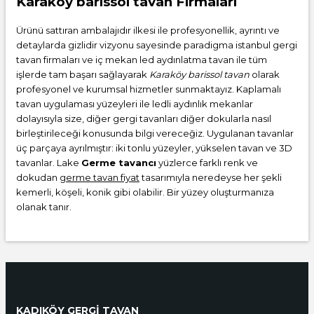
Karaköy barissol tavan Firmaları
Ürünü sattıran ambalajıdır ilkesi ile profesyonellik, ayrıntı ve
detaylarda gizlidir vizyonu sayesinde paradigma istanbul gergi
tavan firmaları ve iç mekan led aydınlatma tavan ile tüm
işlerde tam başarı sağlayarak
Karaköy barissol tavan
olarak
profesyonel ve kurumsal hizmetler sunmaktayız. Kaplamalı
tavan uygulaması yüzeyleri ile ledli aydınlık mekanlar
dolayısıyla size, diğer gergi tavanları diğer dokularla nasıl
birleştirileceği konusunda bilgi vereceğiz. Uygulanan tavanlar
üç parçaya ayrılmıştır: iki tonlu yüzeyler, yükselen tavan ve 3D
tavanlar. Lake
Germe tavancı
yüzlerce farklı renk ve
dokudan
germe tavan fiyat
tasarımıyla neredeyse her şekli
kemerli, köşeli, konik gibi olabilir. Bir yüzey oluşturmanıza
olanak tanır.
KADIKÖY GERGİ TAVAN