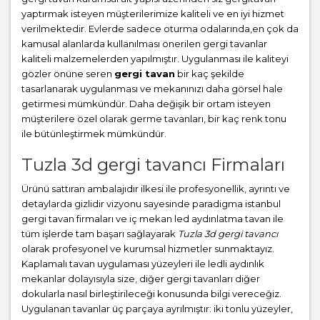
yaptırmak isteyen müşterilerimize kaliteli ve en iyi hizmet
verilmektedir. Evlerde sadece oturma odalarında,en çok da
kamusal alanlarda kullanılması önerilen gergi tavanlar
kaliteli malzemelerden yapılmıştır. Uygulanması ile kaliteyi
gözler önüne seren
gergi tavan
bir kaç şekilde
tasarlanarak uygulanması ve mekanınızı daha görsel hale
getirmesi mümkündür. Daha değişik bir ortam isteyen
müşterilere özel olarak germe tavanları, bir kaç renk tonu
ile bütünleştirmek mümkündür.
Tuzla 3d gergi tavancı Firmaları
Ürünü sattıran ambalajıdır ilkesi ile profesyonellik, ayrıntı ve
detaylarda gizlidir vizyonu sayesinde paradigma istanbul
gergi tavan firmaları ve iç mekan led aydınlatma tavan ile
tüm işlerde tam başarı sağlayarak
Tuzla 3d gergi tavancı
olarak profesyonel ve kurumsal hizmetler sunmaktayız.
Kaplamalı tavan uygulaması yüzeyleri ile ledli aydınlık
mekanlar dolayısıyla size, diğer gergi tavanları diğer
dokularla nasıl birleştirileceği konusunda bilgi vereceğiz.
Uygulanan tavanlar üç parçaya ayrılmıştır: iki tonlu yüzeyler,