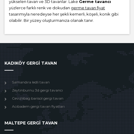
yükselen tavan ve 3D tavanlar. Lake
Germe tavancı
yüzlerce farklı renk ve dokudan
germe tavan fiyat
tasarımıyla neredeyse her şekli kemerli, köşeli, konik gibi
olabilir. Bir yüzey oluşturmanıza olanak tanır.
KADIKÖY GERGİ TAVAN
Samandıra ledli tavan
Zeytinburnu 3d gergi tavancı
Cevızlıbag barisol gergi tavan
Acıbadem gergi tavan fiyatları
MALTEPE GERGİ TAVAN