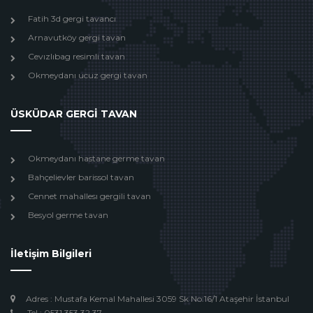
Fatih 3d gergi tavancı
Arnavutköy gergi tavan
Cevızlıbag resimli tavan
Okmeydanı ucuz gergi tavan
ÜSKÜDAR GERGİ TAVAN
Okmeydanı hastane germe tavan
Bahçelievler barissol tavan
Cennet mahallesı gergili tavan
Besyol germe tavan
İletişim Bilgileri
Adres : Mustafa Kemal Mahallesi 3059 Sk No:16/1 Ataşehir İstanbul
Tel : 0531 353 32 37