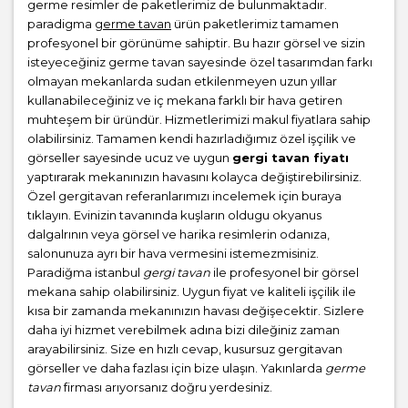
germe resimler de paketlerimiz de bulunmaktadır.
paradigma
germe tavan
ürün paketlerimiz tamamen
profesyonel bir görünüme sahiptir. Bu hazır görsel ve sizin
isteyeceğiniz germe tavan sayesinde özel tasarımdan farkı
olmayan mekanlarda sudan etkilenmeyen uzun yıllar
kullanabileceğiniz ve iç mekana farklı bir hava getiren
muhteşem bir üründür. Hizmetlerimizi makul fiyatlara sahip
olabilirsiniz. Tamamen kendi hazırladığımız özel işçilik ve
görseller sayesinde ucuz ve uygun
gergi tavan fiyatı
yaptırarak mekanınızın havasını kolayca değiştirebilirsiniz.
Özel gergitavan referanlarımızı incelemek için buraya
tıklayın. Evinizin tavanında kuşların oldugu okyanus
dalgalrının veya görsel ve harika resimlerin odanıza,
salonunuza ayrı bir hava vermesini istemezmisiniz.
Paradiğma istanbul
gergi tavan
ile profesyonel bir görsel
mekana sahip olabilirsiniz. Uygun fiyat ve kaliteli işçilik ile
kısa bir zamanda mekanınızın havası değişecektir. Sizlere
daha iyi hizmet verebilmek adına bizi dileğiniz zaman
arayabilirsiniz. Size en hızlı cevap, kusursuz gergitavan
görseller ve daha fazlası için bize ulaşın. Yakınlarda
germe
tavan
firması arıyorsanız doğru yerdesiniz.