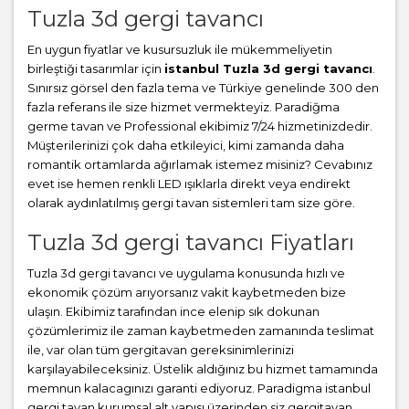
Tuzla 3d gergi tavancı
En uygun fiyatlar ve kusursuzluk ile mükemmeliyetin
birleştiği tasarımlar için
istanbul Tuzla 3d gergi tavancı
.
Sınırsız görsel den fazla tema ve Türkiye genelinde 300 den
fazla referans ile size hizmet vermekteyiz. Paradiğma
germe tavan
ve Professional ekibimiz 7/24 hizmetinizdedir.
Müşterilerinizi çok daha etkileyici, kimi zamanda daha
romantik ortamlarda ağırlamak istemez misiniz? Cevabınız
evet ise hemen renkli LED ışıklarla direkt veya endirekt
olarak aydınlatılmış gergi tavan sistemleri tam size göre.
Tuzla 3d gergi tavancı Fiyatları
Tuzla 3d gergi tavancı ve uygulama konusunda hızlı ve
ekonomik çözüm arıyorsanız vakit kaybetmeden bize
ulaşın. Ekibimiz tarafından ince elenip sık dokunan
çözümlerimiz ile zaman kaybetmeden zamanında teslimat
ile, var olan tüm gergitavan gereksinimlerinizi
karşılayabileceksiniz. Üstelik aldığınız bu hizmet tamamında
memnun kalacagınızı garanti ediyoruz. Paradigma istanbul
gergi tavan
kurumsal alt yapısı üzerinden siz gergitavan