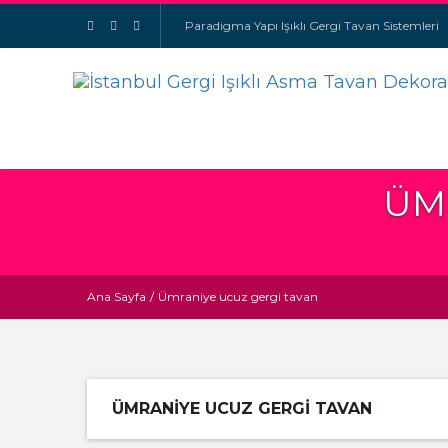
Paradigma Yapı Işıklı Gergi Tavan Sistemleri
ÜM
Ana Sayfa
/
Ümraniye ucuz gergi tavan
ÜMRANIYE UCUZ GERGI TAVAN