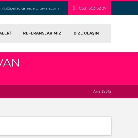
0531 353 32 37
info@paradigmagergitavan.com
ALERİ
REFERANSLARIMIZ
BİZE ULAŞIN
VAN
Ana Sayfa