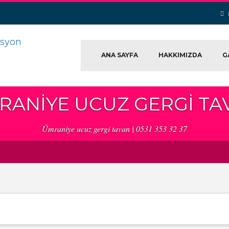
ANA SAYFA
HAKKIMIZDA
G
RANIYE UCUZ GERGI TA
Ümraniye ucuz gergi tavan | 0531 353 32 37