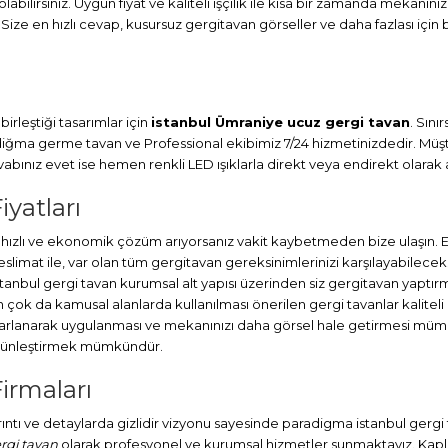
abilirsiniz. Uygun fiyat ve kaliteli işçilik ile kısa bir zamanda mekanını
 Size en hızlı cevap, kusursuz gergitavan görseller ve daha fazlası için 
irleştiği tasarımlar için
istanbul Ümraniye ucuz gergi tavan
. Sın
adiğma
germe tavan
ve Professional ekibimiz 7/24 hizmetinizdedir. Müşt
ınız evet ise hemen renkli LED ışıklarla direkt veya endirekt olarak a
yatları
zlı ve ekonomik çözüm arıyorsanız vakit kaybetmeden bize ulaşın. Ek
at ile, var olan tüm gergitavan gereksinimlerinizi karşılayabileceks
stanbul
gergi tavan
kurumsal alt yapısı üzerinden siz gergitavan yaptırm
ok da kamusal alanlarda kullanılması önerilen gergi tavanlar kaliteli
sarlanarak uygulanması ve mekanınızı daha görsel hale getirmesi müm
bütünleştirmek mümkündür.
irmaları
ayrıntı ve detaylarda gizlidir vizyonu sayesinde paradigma istanbul gerg
rgi tavan
olarak profesyonel ve kurumsal hizmetler sunmaktayız. Kaplam