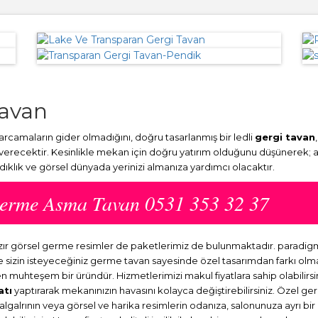
tavan
camaların gider olmadığını, doğru tasarlanmış bir ledli
gergi tavan
 verecektir. Kesinlikle mekan için doğru yatırım olduğunu düşünerek; 
ydıklık ve görsel dünyada yerinizi almanıza yardımcı olacaktır.
Germe Asma Tavan 0531 353 32 37
azır görsel germe resimler de paketlerimiz de bulunmaktadır. paradi
ve sizin isteyeceğiniz germe tavan sayesinde özel tasarımdan farkı o
en muhteşem bir üründür. Hizmetlerimizi makul fiyatlara sahip olabilirsi
atı
yaptırarak mekanınızın havasını kolayca değiştirebilirsiniz. Özel ge
dalgalrının veya görsel ve harika resimlerin odanıza, salonunuza ayrı b