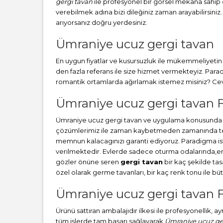
gergi tavan
ile profesyonel bir görsel mekana sahip ol
verebilmek adına bizi dileğiniz zaman arayabilirsiniz.
arıyorsanız doğru yerdesiniz.
Ümraniye ucuz gergi tavan
En uygun fiyatlar ve kusursuzluk ile mükemmeliyetin b
den fazla referans ile size hizmet vermekteyiz. Par
romantik ortamlarda ağırlamak istemez misiniz? Cevab
Ümraniye ucuz gergi tavan Fi
Ümraniye ucuz gergi tavan ve uygulama konusunda hı
çözümlerimiz ile zaman kaybetmeden zamanında teslim
memnun kalacagınızı garanti ediyoruz. Paradigma i
verilmektedir. Evlerde sadece oturma odalarında,en ç
gözler önüne seren
gergi tavan
bir kaç şekilde ta
özel olarak germe tavanları, bir kaç renk tonu ile 
Ümraniye ucuz gergi tavan F
Ürünü sattıran ambalajıdır ilkesi ile profesyonellik, 
tüm işlerde tam başarı sağlayarak
Ümraniye ucuz ge