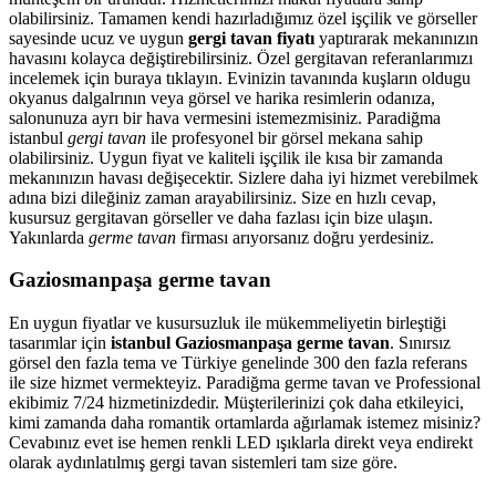
olabilirsiniz. Tamamen kendi hazırladığımız özel işçilik ve görseller
sayesinde ucuz ve uygun
gergi tavan fiyatı
yaptırarak mekanınızın
havasını kolayca değiştirebilirsiniz. Özel gergitavan referanlarımızı
incelemek için buraya tıklayın. Evinizin tavanında kuşların oldugu
okyanus dalgalrının veya görsel ve harika resimlerin odanıza,
salonunuza ayrı bir hava vermesini istemezmisiniz. Paradiğma
istanbul
gergi tavan
ile profesyonel bir görsel mekana sahip
olabilirsiniz. Uygun fiyat ve kaliteli işçilik ile kısa bir zamanda
mekanınızın havası değişecektir. Sizlere daha iyi hizmet verebilmek
adına bizi dileğiniz zaman arayabilirsiniz. Size en hızlı cevap,
kusursuz gergitavan görseller ve daha fazlası için bize ulaşın.
Yakınlarda
germe tavan
firması arıyorsanız doğru yerdesiniz.
Gaziosmanpaşa germe tavan
En uygun fiyatlar ve kusursuzluk ile mükemmeliyetin birleştiği
tasarımlar için
istanbul Gaziosmanpaşa germe tavan
. Sınırsız
görsel den fazla tema ve Türkiye genelinde 300 den fazla referans
ile size hizmet vermekteyiz. Paradiğma
germe tavan
ve Professional
ekibimiz 7/24 hizmetinizdedir. Müşterilerinizi çok daha etkileyici,
kimi zamanda daha romantik ortamlarda ağırlamak istemez misiniz?
Cevabınız evet ise hemen renkli LED ışıklarla direkt veya endirekt
olarak aydınlatılmış gergi tavan sistemleri tam size göre.