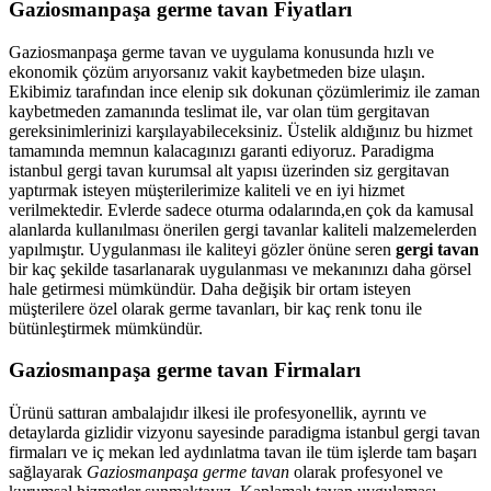
Gaziosmanpaşa germe tavan Fiyatları
Gaziosmanpaşa germe tavan ve uygulama konusunda hızlı ve
ekonomik çözüm arıyorsanız vakit kaybetmeden bize ulaşın.
Ekibimiz tarafından ince elenip sık dokunan çözümlerimiz ile zaman
kaybetmeden zamanında teslimat ile, var olan tüm gergitavan
gereksinimlerinizi karşılayabileceksiniz. Üstelik aldığınız bu hizmet
tamamında memnun kalacagınızı garanti ediyoruz. Paradigma
istanbul
gergi tavan
kurumsal alt yapısı üzerinden siz gergitavan
yaptırmak isteyen müşterilerimize kaliteli ve en iyi hizmet
verilmektedir. Evlerde sadece oturma odalarında,en çok da kamusal
alanlarda kullanılması önerilen gergi tavanlar kaliteli malzemelerden
yapılmıştır. Uygulanması ile kaliteyi gözler önüne seren
gergi tavan
bir kaç şekilde tasarlanarak uygulanması ve mekanınızı daha görsel
hale getirmesi mümkündür. Daha değişik bir ortam isteyen
müşterilere özel olarak germe tavanları, bir kaç renk tonu ile
bütünleştirmek mümkündür.
Gaziosmanpaşa germe tavan Firmaları
Ürünü sattıran ambalajıdır ilkesi ile profesyonellik, ayrıntı ve
detaylarda gizlidir vizyonu sayesinde paradigma istanbul gergi tavan
firmaları ve iç mekan led aydınlatma tavan ile tüm işlerde tam başarı
sağlayarak
Gaziosmanpaşa germe tavan
olarak profesyonel ve