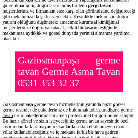
gider olmadığını, doğru tasarlanmış bir ledli
gergi tavan
,
müşterileriniz ve firmanızın size karşı olan görüntüsünü değiştireceği
gibi mekanınıza da şıklık verecektir. Kesinlikle mekan için doğru
yatırım olduğunu düşünerek; amacımız kurumsal kimliğinizi
müşterilerinize doğru yansıtacak, etkili bir tasarım eşliğinde
mekanınıza aydıklık ve görsel dünyada yerinizi almanıza yardımcı
olacaktır.
Gaziosmanpaşa germe
tavan Germe Asma Tavan
0531 353 32 37
Gaziosmanpaşa germe tavan hizmetlerinin yanında hazır görsel
germe resimler de paketlerimiz de bulunmaktadır. paradigma
germe
tavan
ürün paketlerimiz tamamen profesyonel bir görünüme sahiptir.
Bu hazır görsel ve sizin isteyeceğiniz germe tavan sayesinde özel
tasarımdan farkı olmayan mekanlarda sudan etkilenmeyen uzun
yıllar kullanabileceğiniz ve iç mekana farklı bir hava getiren
muhteşem bir üründür. Hizmetlerimizi makul fiyatlara sahip