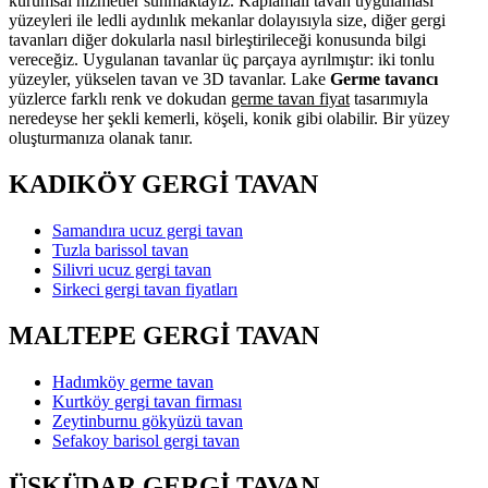
kurumsal hizmetler sunmaktayız. Kaplamalı tavan uygulaması
yüzeyleri ile ledli aydınlık mekanlar dolayısıyla size, diğer gergi
tavanları diğer dokularla nasıl birleştirileceği konusunda bilgi
vereceğiz. Uygulanan tavanlar üç parçaya ayrılmıştır: iki tonlu
yüzeyler, yükselen tavan ve 3D tavanlar. Lake
Germe tavancı
yüzlerce farklı renk ve dokudan
germe tavan fiyat
tasarımıyla
neredeyse her şekli kemerli, köşeli, konik gibi olabilir. Bir yüzey
oluşturmanıza olanak tanır.
KADIKÖY GERGİ TAVAN
Samandıra ucuz gergi tavan
Tuzla barissol tavan
Silivri ucuz gergi tavan
Sirkeci gergi tavan fiyatları
MALTEPE GERGİ TAVAN
Hadımköy germe tavan
Kurtköy gergi tavan firması
Zeytinburnu gökyüzü tavan
Sefakoy barisol gergi tavan
ÜSKÜDAR GERGİ TAVAN