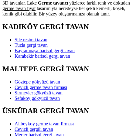
3D tavanlar. Lake
Germe tavancı
yüzlerce farklı renk ve dokudan
germe tavan fiyat
tasarımıyla neredeyse her şekli kemerli, köşeli,
konik gibi olabilir. Bir yüzey oluşturmanıza olanak tanır.
KADIKÖY GERGİ TAVAN
Şile resimli tavan
Tuzla gergi tavan
Bayrampaşa barisol gergi tavan
Karabekir barisol gergi tavan
MALTEPE GERGİ TAVAN
Göztepe gökyüzü tavan
Cevizli germe tavan firması
Sırınevler gökyüzü tavan
Sefakoy gökyüzü tavan
ÜSKÜDAR GERGİ TAVAN
Alibeykoy germe tavan firması
Cevizli gergili tavan
Merter barisol gergi tavan