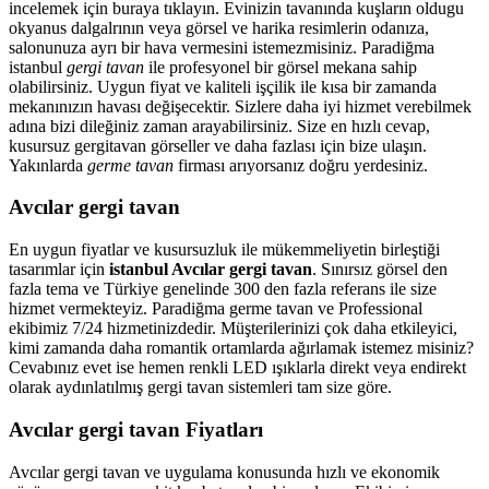
incelemek için buraya tıklayın. Evinizin tavanında kuşların oldugu
okyanus dalgalrının veya görsel ve harika resimlerin odanıza,
salonunuza ayrı bir hava vermesini istemezmisiniz. Paradiğma
istanbul
gergi tavan
ile profesyonel bir görsel mekana sahip
olabilirsiniz. Uygun fiyat ve kaliteli işçilik ile kısa bir zamanda
mekanınızın havası değişecektir. Sizlere daha iyi hizmet verebilmek
adına bizi dileğiniz zaman arayabilirsiniz. Size en hızlı cevap,
kusursuz gergitavan görseller ve daha fazlası için bize ulaşın.
Yakınlarda
germe tavan
firması arıyorsanız doğru yerdesiniz.
Avcılar gergi tavan
En uygun fiyatlar ve kusursuzluk ile mükemmeliyetin birleştiği
tasarımlar için
istanbul Avcılar gergi tavan
. Sınırsız görsel den
fazla tema ve Türkiye genelinde 300 den fazla referans ile size
hizmet vermekteyiz. Paradiğma
germe tavan
ve Professional
ekibimiz 7/24 hizmetinizdedir. Müşterilerinizi çok daha etkileyici,
kimi zamanda daha romantik ortamlarda ağırlamak istemez misiniz?
Cevabınız evet ise hemen renkli LED ışıklarla direkt veya endirekt
olarak aydınlatılmış gergi tavan sistemleri tam size göre.
Avcılar gergi tavan Fiyatları
Avcılar gergi tavan ve uygulama konusunda hızlı ve ekonomik