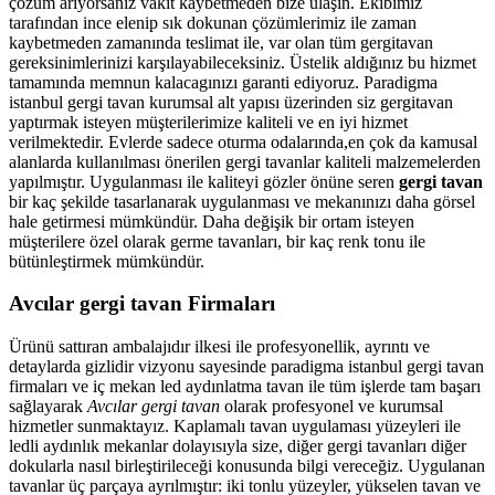
çözüm arıyorsanız vakit kaybetmeden bize ulaşın. Ekibimiz
tarafından ince elenip sık dokunan çözümlerimiz ile zaman
kaybetmeden zamanında teslimat ile, var olan tüm gergitavan
gereksinimlerinizi karşılayabileceksiniz. Üstelik aldığınız bu hizmet
tamamında memnun kalacagınızı garanti ediyoruz. Paradigma
istanbul
gergi tavan
kurumsal alt yapısı üzerinden siz gergitavan
yaptırmak isteyen müşterilerimize kaliteli ve en iyi hizmet
verilmektedir. Evlerde sadece oturma odalarında,en çok da kamusal
alanlarda kullanılması önerilen gergi tavanlar kaliteli malzemelerden
yapılmıştır. Uygulanması ile kaliteyi gözler önüne seren
gergi tavan
bir kaç şekilde tasarlanarak uygulanması ve mekanınızı daha görsel
hale getirmesi mümkündür. Daha değişik bir ortam isteyen
müşterilere özel olarak germe tavanları, bir kaç renk tonu ile
bütünleştirmek mümkündür.
Avcılar gergi tavan Firmaları
Ürünü sattıran ambalajıdır ilkesi ile profesyonellik, ayrıntı ve
detaylarda gizlidir vizyonu sayesinde paradigma istanbul gergi tavan
firmaları ve iç mekan led aydınlatma tavan ile tüm işlerde tam başarı
sağlayarak
Avcılar gergi tavan
olarak profesyonel ve kurumsal
hizmetler sunmaktayız. Kaplamalı tavan uygulaması yüzeyleri ile
ledli aydınlık mekanlar dolayısıyla size, diğer gergi tavanları diğer
dokularla nasıl birleştirileceği konusunda bilgi vereceğiz. Uygulanan
tavanlar üç parçaya ayrılmıştır: iki tonlu yüzeyler, yükselen tavan ve