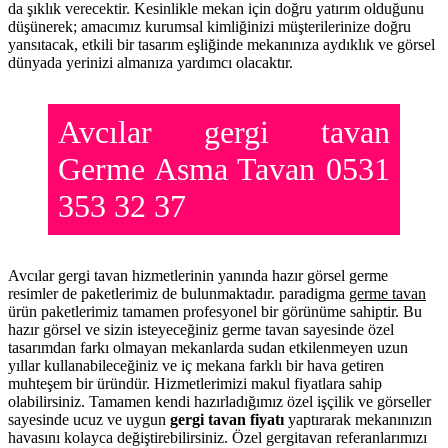
da şıklık verecektir. Kesinlikle mekan için doğru yatırım olduğunu
düşünerek; amacımız kurumsal kimliğinizi müşterilerinize doğru
yansıtacak, etkili bir tasarım eşliğinde mekanınıza aydıklık ve görsel
dünyada yerinizi almanıza yardımcı olacaktır.
Avcılar gergi tavan
Germe Asma Tavan 0531
353 32 37
Avcılar gergi tavan hizmetlerinin yanında hazır görsel germe
resimler de paketlerimiz de bulunmaktadır. paradigma
germe tavan
ürün paketlerimiz tamamen profesyonel bir görünüme sahiptir. Bu
hazır görsel ve sizin isteyeceğiniz germe tavan sayesinde özel
tasarımdan farkı olmayan mekanlarda sudan etkilenmeyen uzun
yıllar kullanabileceğiniz ve iç mekana farklı bir hava getiren
muhteşem bir üründür. Hizmetlerimizi makul fiyatlara sahip
olabilirsiniz. Tamamen kendi hazırladığımız özel işçilik ve görseller
sayesinde ucuz ve uygun
gergi tavan fiyatı
yaptırarak mekanınızın
havasını kolayca değiştirebilirsiniz. Özel gergitavan referanlarımızı