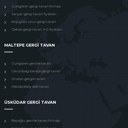
Güngören gergi tavan firması
Sarıyer gergi tavan fiyatları
Koşuyolu ucuz gergi tavan
Gebze gergi tavan m2 fiyatları
MALTEPE GERGİ TAVAN
Gungoren germe tavan
Cevızlıbag barisol gergi tavan
Ünalan gergili tavan
Mecidiyeköy ledli tavan
ÜSKÜDAR GERGİ TAVAN
Beyoğlu germe tavan firması