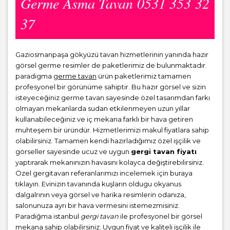
Germe Asma Tavan 0531 353 32
37
Gaziosmanpaşa gökyüzü tavan hizmetlerinin yanında hazır
görsel germe resimler de paketlerimiz de bulunmaktadır.
paradigma
germe tavan
ürün paketlerimiz tamamen
profesyonel bir görünüme sahiptir. Bu hazır görsel ve sizin
isteyeceğiniz germe tavan sayesinde özel tasarımdan farkı
olmayan mekanlarda sudan etkilenmeyen uzun yıllar
kullanabileceğiniz ve iç mekana farklı bir hava getiren
muhteşem bir üründür. Hizmetlerimizi makul fiyatlara sahip
olabilirsiniz. Tamamen kendi hazırladığımız özel işçilik ve
görseller sayesinde ucuz ve uygun
gergi tavan fiyatı
yaptırarak mekanınızın havasını kolayca değiştirebilirsiniz.
Özel gergitavan referanlarımızı incelemek için buraya
tıklayın. Evinizin tavanında kuşların oldugu okyanus
dalgalrının veya görsel ve harika resimlerin odanıza,
salonunuza ayrı bir hava vermesini istemezmisiniz.
Paradiğma istanbul
gergi tavan
ile profesyonel bir görsel
mekana sahip olabilirsiniz. Uygun fiyat ve kaliteli işçilik ile