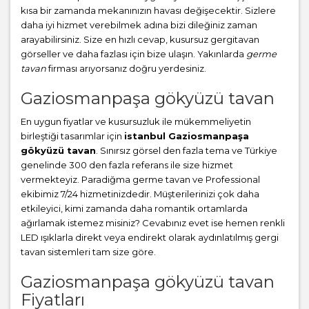
kısa bir zamanda mekanınızın havası değişecektir. Sizlere
daha iyi hizmet verebilmek adına bizi dileğiniz zaman
arayabilirsiniz. Size en hızlı cevap, kusursuz gergitavan
görseller ve daha fazlası için bize ulaşın. Yakınlarda
germe
tavan
firması arıyorsanız doğru yerdesiniz.
Gaziosmanpaşa gökyüzü tavan
En uygun fiyatlar ve kusursuzluk ile mükemmeliyetin
birleştiği tasarımlar için
istanbul Gaziosmanpaşa
gökyüzü tavan
. Sınırsız görsel den fazla tema ve Türkiye
genelinde 300 den fazla referans ile size hizmet
vermekteyiz. Paradiğma
germe tavan
ve Professional
ekibimiz 7/24 hizmetinizdedir. Müşterilerinizi çok daha
etkileyici, kimi zamanda daha romantik ortamlarda
ağırlamak istemez misiniz? Cevabınız evet ise hemen renkli
LED ışıklarla direkt veya endirekt olarak aydınlatılmış gergi
tavan sistemleri tam size göre.
Gaziosmanpaşa gökyüzü tavan
Fiyatları