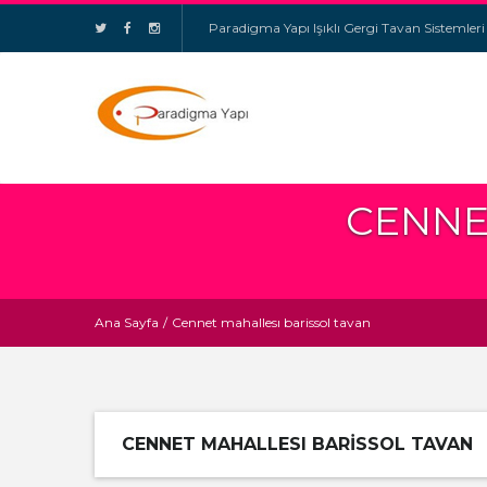
Paradigma Yapı Işıklı Gergi Tavan Sistemleri
CENNE
Ana Sayfa
/
Cennet mahallesı barissol tavan
CENNET MAHALLESI BARISSOL TAVAN