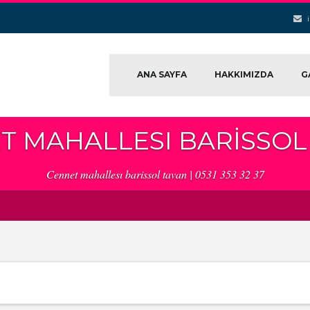
ANA SAYFA
HAKKIMIZDA
G
T MAHALLESI BARISSOL
Cennet mahallesı barissol tavan | 0531 353 32 37