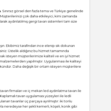
n
. Sınırsız görsel den fazla tema ve Türkiye genelinde
 Müşterilerinizi çok daha etkileyici, kimi zamanda
rak aydınlatılmış gergi tavan sistemleri tam size
n. Ekibimiz tarafından ince elenip sık dokunan
iniz. Üstelik aldığınız bu hizmet tamamında
ak isteyen müşterilerimize kaliteli ve en iyi hizmet
 malzemelerden yapılmıştır. Uygulanması ile kaliteyi
kündür. Daha değişik bir ortam isteyen müşterilere
i tavan firmaları ve iç mekan led aydınlatma tavan ile
aplamalı tavan uygulaması yüzeyleri ile ledli
lanan tavanlar üç parçaya ayrılmıştır: iki tonlu
la neredeyse her şekli kemerli, köşeli, konik gibi