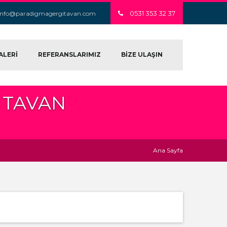
0531 353 32 37
info@paradigmagergitavan.com
ALERİ
REFERANSLARIMIZ
BİZE ULAŞIN
 TAVAN
Ana Sayfa