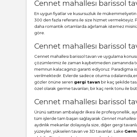
Cennet mahallesı barissol t
En uygun fiyatlar ve kusursuzluk ile mükemmeliyetin b
300 den fazla referans ile size hizmet vermekteyiz
daha romantik ortamlarda ağırlamak istemez misiniz? 
göre.
Cennet mahallesı barissol tav
Cennet mahallesı barissol tavan ve uygulama konusu
çözümlerimiz ile zaman kaybetmeden zamanında teslim
memnun kalacagınızı garanti ediyoruz. Paradigma i
verilmektedir. Evlerde sadece oturma odalarında,en ç
gözler önüne seren
gergi tavan
bir kaç şekilde ta
özel olarak germe tavanları, bir kaç renk tonu ile 
Cennet mahallesı barissol ta
Ürünü sattıran ambalajıdır ilkesi ile profesyonellik, 
tüm işlerde tam başarı sağlayarak
Cennet mahallesı 
aydınlık mekanlar dolayısıyla size, diğer gergi tavanla
yüzeyler, yükselen tavan ve 3D tavanlar. Lake
Germ