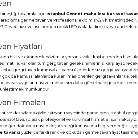
avan
irleştiği tasarımlar için
istanbul Cennet mahallesı barissol tava
. Paradiğma
germe tavan
ve Professional ekibimiz 7/24 hizmetinizdedir.
Cevabınız evet ise hemen renkli LED ışıklarla direkt veya endirekt ola
an Fiyatları
nda hızlı ve ekonomik çözüm arıyorsanız vakit kaybetmeden bize ulaşı
at ile, var olan tüm gergitavan gereksinimlerinizi karşılayabileceks
stanbul
gergi tavan
kurumsal alt yapısı üzerinden siz gergitavan yaptırm
ok da kamusal alanlarda kullanılması önerilen gergi tavanlar kaliteli
sarlanarak uygulanması ve mekanınızı daha görsel hale getirmesi müm
bütünleştirmek mümkündür.
van Firmaları
ayrıntı ve detaylarda gizlidir vizyonu sayesinde paradigma istanbul gerg
barissol tavan
olarak profesyonel ve kurumsal hizmetler sunmaktayız. K
rı diğer dokularla nasıl birleştirileceği konusunda bilgi vereceğiz. Uygu
e tavancı
yüzlerce farklı renk ve dokudan
germe tavan fiyat
tasarımıy