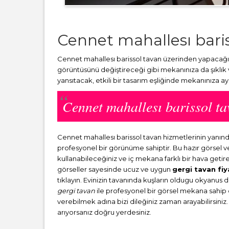
Cennet mahallesı baris
Cennet mahallesı barissol tavan üzerinden yapacağın
görüntüsünü değiştireceği gibi mekanınıza da şıklık
yansıtacak, etkili bir tasarım eşliğinde mekanınıza a
Cennet mahallesı barissol 
Cennet mahallesı barissol tavan hizmetlerinin yanı
profesyonel bir görünüme sahiptir. Bu hazır görsel 
kullanabileceğiniz ve iç mekana farklı bir hava getir
görseller sayesinde ucuz ve uygun
gergi tavan fiy
tıklayın. Evinizin tavanında kuşların oldugu okyanus 
gergi tavan
ile profesyonel bir görsel mekana sahip ol
verebilmek adına bizi dileğiniz zaman arayabilirsiniz.
arıyorsanız doğru yerdesiniz.