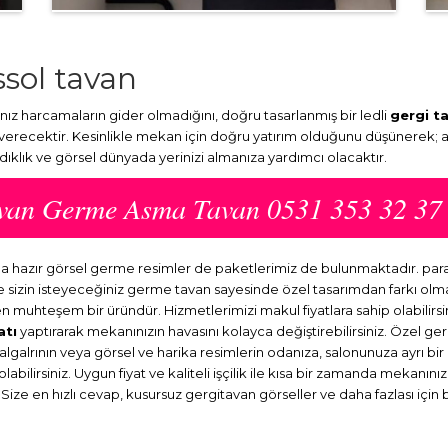
sol tavan
ız harcamaların gider olmadığını, doğru tasarlanmış bir ledli
gergi t
 verecektir. Kesinlikle mekan için doğru yatırım olduğunu düşünerek; 
ydıklık ve görsel dünyada yerinizi almanıza yardımcı olacaktır.
tavan Germe Asma Tavan 0531 353 32 37
nda hazır görsel germe resimler de paketlerimiz de bulunmaktadır. p
ve sizin isteyeceğiniz germe tavan sayesinde özel tasarımdan farkı o
en muhteşem bir üründür. Hizmetlerimizi makul fiyatlara sahip olabilirsi
atı
yaptırarak mekanınızın havasını kolayca değiştirebilirsiniz. Özel ge
dalgalrının veya görsel ve harika resimlerin odanıza, salonunuza ayrı b
abilirsiniz. Uygun fiyat ve kaliteli işçilik ile kısa bir zamanda mekanını
 Size en hızlı cevap, kusursuz gergitavan görseller ve daha fazlası için 