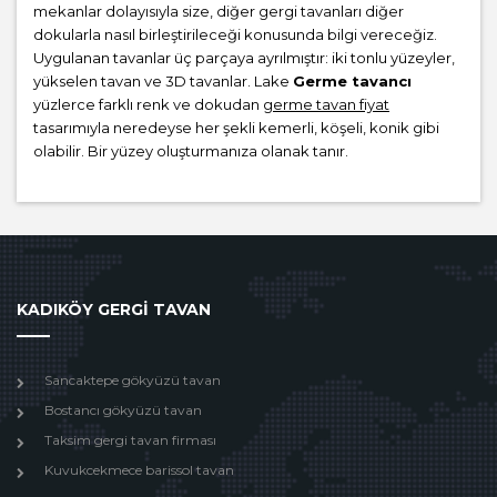
mekanlar dolayısıyla size, diğer gergi tavanları diğer
dokularla nasıl birleştirileceği konusunda bilgi vereceğiz.
Uygulanan tavanlar üç parçaya ayrılmıştır: iki tonlu yüzeyler,
yükselen tavan ve 3D tavanlar. Lake
Germe tavancı
yüzlerce farklı renk ve dokudan
germe tavan fiyat
tasarımıyla neredeyse her şekli kemerli, köşeli, konik gibi
olabilir. Bir yüzey oluşturmanıza olanak tanır.
KADIKÖY GERGİ TAVAN
Sancaktepe gökyüzü tavan
Bostancı gökyüzü tavan
Taksim gergi tavan firması
Kuvukcekmece barissol tavan