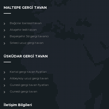
MALTEPE GERGİ TAVAN
Bağcılar barissol tavan
Ataşehir ledli tavan
Başakşehir 3d gergi tavancı
Sirkeci ucuz gergi tavan
ÜSKÜDAR GERGİ TAVAN
Kartal gergi tavan fiyatları
Alibeykoy ucuz gergi tavan
Gunesli gergi tavan fiyatları
Gunesli gergi tavan
İletişim Bilgileri