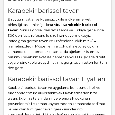
Karabekir barissol tavan
En uygun fiyatlar ve kusursuzluk ile mükemmeliyetin
birleştiği tasarımlar için
istanbul Karabekir barissol
tavan
. Sınırsız görsel den fazla tema ve Türkiye genelinde
300 den fazla referans ile size hizmet vermekteyiz.
Paradiğma
germe tavan
ve Professional ekibimiz 7/24
hizmetinizdedir. Müşterilerinizi çok daha etkileyici, kimi
zamanda daha romantik ortamlarda ağırlamak istemez
misiniz? Cevabınız evet ise hemen renkli LED ışıklarla direkt
veya endirekt olarak aydınlatılmış gergi tavan sistemleri tam
size göre.
Karabekir barissol tavan Fiyatları
Karabekir barissol tavan ve uygulama konusunda hızlı ve
ekonomik çözüm arıyorsanız vakit kaybetmeden bize
ulaşın. Ekibimiz tarafından ince elenip sık dokunan
çözümlerimiz ile zaman kaybetmeden zamanında teslimat
ile, var olan tüm gergitavan gereksinimlerinizi
karşılayabileceksiniz. Üstelik aldığınız bu hizmet tamamında