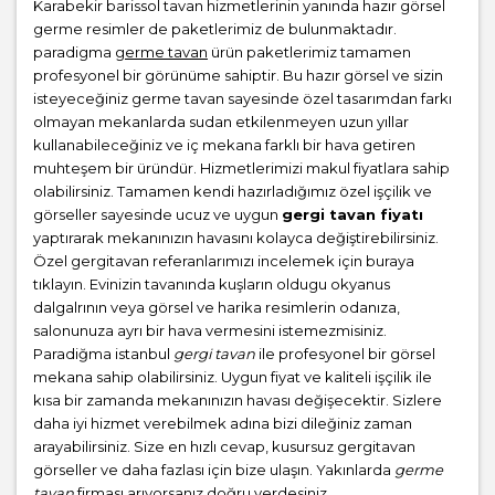
Karabekir barissol tavan hizmetlerinin yanında hazır görsel
germe resimler de paketlerimiz de bulunmaktadır.
paradigma
germe tavan
ürün paketlerimiz tamamen
profesyonel bir görünüme sahiptir. Bu hazır görsel ve sizin
isteyeceğiniz germe tavan sayesinde özel tasarımdan farkı
olmayan mekanlarda sudan etkilenmeyen uzun yıllar
kullanabileceğiniz ve iç mekana farklı bir hava getiren
muhteşem bir üründür. Hizmetlerimizi makul fiyatlara sahip
olabilirsiniz. Tamamen kendi hazırladığımız özel işçilik ve
görseller sayesinde ucuz ve uygun
gergi tavan fiyatı
yaptırarak mekanınızın havasını kolayca değiştirebilirsiniz.
Özel gergitavan referanlarımızı incelemek için buraya
tıklayın. Evinizin tavanında kuşların oldugu okyanus
dalgalrının veya görsel ve harika resimlerin odanıza,
salonunuza ayrı bir hava vermesini istemezmisiniz.
Paradiğma istanbul
gergi tavan
ile profesyonel bir görsel
mekana sahip olabilirsiniz. Uygun fiyat ve kaliteli işçilik ile
kısa bir zamanda mekanınızın havası değişecektir. Sizlere
daha iyi hizmet verebilmek adına bizi dileğiniz zaman
arayabilirsiniz. Size en hızlı cevap, kusursuz gergitavan
görseller ve daha fazlası için bize ulaşın. Yakınlarda
germe
tavan
firması arıyorsanız doğru yerdesiniz.