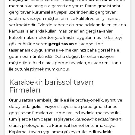
memnun kalacagınızı garanti ediyoruz. Paradigma istanbul
gergi tavan
kurumsal alt yapısı üzerinden siz gergitavan
yaptırmak isteyen müşterilerimize kaliteli ve en iyi hizmet
verilmektedir. Evlerde sadece oturma odalarında,en çok da
kamusal alanlarda kullanılması önerilen gergi tavanlar
kaliteli malzemelerden yapılmıştır. Uygulanması ile kaliteyi
gözler önüne seren
gergi tavan
bir kaç şekilde
tasarlanarak uygulanması ve mekanınızı daha görsel hale
getirmesi mümkündür. Daha değişik bir ortam isteyen
müşterilere özel olarak germe tavanları, bir kaç renk tonu
ile bütünleştirmek mümkündür.
Karabekir barissol tavan
Firmaları
Ürünü sattıran ambalajıdır ilkesi ile profesyonellik, ayrıntı ve
detaylarda gizlidir vizyonu sayesinde paradigma istanbul
gergi tavan firmaları ve iç mekan led aydınlatma tavan ile
tüm işlerde tam başarı sağlayarak
Karabekir barissol tavan
olarak profesyonel ve kurumsal hizmetler sunmaktayız.
Kaplamalı tavan uygulaması yüzeyleri ile ledli aydınlık