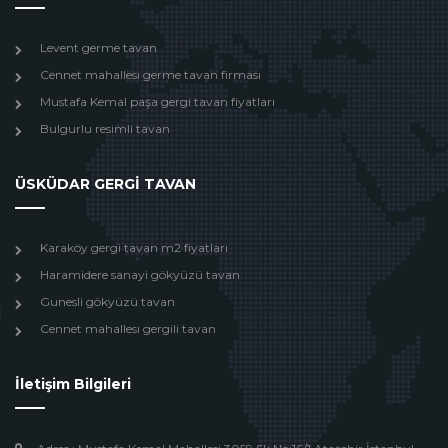
Levent germe tavan
Cennet mahallesı germe tavan firması
Mustafa Kemal paşa gergi tavan fiyatları
Bulgurlu resimli tavan
ÜSKÜDAR GERGİ TAVAN
Karaköy gergi tavan m2 fiyatları
Haramidere sanayi gökyüzü tavan
Gunesli gökyüzü tavan
Cennet mahallesı gergili tavan
İletişim Bilgileri