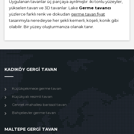
Uygulanan tavanlar üç parçaya ayrılmıştır: iki tonlu yüzeyler,
yükselen tavan ve 3D tavanlar. Lake
Germe tavancı
yüzlerce farklı renk ve dokudan
germe tavan fiyat
tasarımıyla neredeyse her şekli kemerli, köşeli, konik gibi
olabilir. Bir yüzey oluşturmanıza olanak tanır.
KADIKÖY GERGİ TAVAN
Küçükçekmece germe tavan
Küçükyalı resimli tavan
Cennet mahallesı barissol tavan
Bahçelievler germe tavan
MALTEPE GERGİ TAVAN