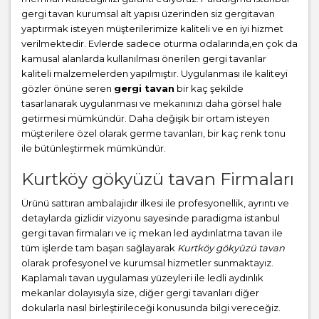
gergi tavan
kurumsal alt yapısı üzerinden siz gergitavan
yaptırmak isteyen müşterilerimize kaliteli ve en iyi hizmet
verilmektedir. Evlerde sadece oturma odalarında,en çok da
kamusal alanlarda kullanılması önerilen gergi tavanlar
kaliteli malzemelerden yapılmıştır. Uygulanması ile kaliteyi
gözler önüne seren
gergi tavan
bir kaç şekilde
tasarlanarak uygulanması ve mekanınızı daha görsel hale
getirmesi mümkündür. Daha değişik bir ortam isteyen
müşterilere özel olarak germe tavanları, bir kaç renk tonu
ile bütünleştirmek mümkündür.
Kurtköy gökyüzü tavan Firmaları
Ürünü sattıran ambalajıdır ilkesi ile profesyonellik, ayrıntı ve
detaylarda gizlidir vizyonu sayesinde paradigma istanbul
gergi tavan firmaları ve iç mekan led aydınlatma tavan ile
tüm işlerde tam başarı sağlayarak
Kurtköy gökyüzü tavan
olarak profesyonel ve kurumsal hizmetler sunmaktayız.
Kaplamalı tavan uygulaması yüzeyleri ile ledli aydınlık
mekanlar dolayısıyla size, diğer gergi tavanları diğer
dokularla nasıl birleştirileceği konusunda bilgi vereceğiz.