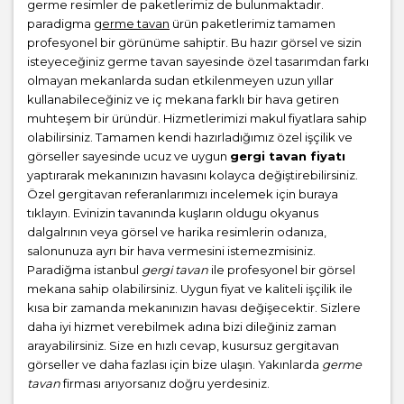
germe resimler de paketlerimiz de bulunmaktadır.
paradigma
germe tavan
ürün paketlerimiz tamamen
profesyonel bir görünüme sahiptir. Bu hazır görsel ve sizin
isteyeceğiniz germe tavan sayesinde özel tasarımdan farkı
olmayan mekanlarda sudan etkilenmeyen uzun yıllar
kullanabileceğiniz ve iç mekana farklı bir hava getiren
muhteşem bir üründür. Hizmetlerimizi makul fiyatlara sahip
olabilirsiniz. Tamamen kendi hazırladığımız özel işçilik ve
görseller sayesinde ucuz ve uygun
gergi tavan fiyatı
yaptırarak mekanınızın havasını kolayca değiştirebilirsiniz.
Özel gergitavan referanlarımızı incelemek için buraya
tıklayın. Evinizin tavanında kuşların oldugu okyanus
dalgalrının veya görsel ve harika resimlerin odanıza,
salonunuza ayrı bir hava vermesini istemezmisiniz.
Paradiğma istanbul
gergi tavan
ile profesyonel bir görsel
mekana sahip olabilirsiniz. Uygun fiyat ve kaliteli işçilik ile
kısa bir zamanda mekanınızın havası değişecektir. Sizlere
daha iyi hizmet verebilmek adına bizi dileğiniz zaman
arayabilirsiniz. Size en hızlı cevap, kusursuz gergitavan
görseller ve daha fazlası için bize ulaşın. Yakınlarda
germe
tavan
firması arıyorsanız doğru yerdesiniz.