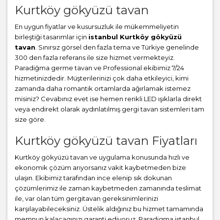
Kurtköy gökyüzü tavan
En uygun fiyatlar ve kusursuzluk ile mükemmeliyetin
birleştiği tasarımlar için
istanbul Kurtköy gökyüzü
tavan
. Sınırsız görsel den fazla tema ve Türkiye genelinde
300 den fazla referans ile size hizmet vermekteyiz.
Paradiğma
germe tavan
ve Professional ekibimiz 7/24
hizmetinizdedir. Müşterilerinizi çok daha etkileyici, kimi
zamanda daha romantik ortamlarda ağırlamak istemez
misiniz? Cevabınız evet ise hemen renkli LED ışıklarla direkt
veya endirekt olarak aydınlatılmış gergi tavan sistemleri tam
size göre.
Kurtköy gökyüzü tavan Fiyatları
Kurtköy gökyüzü tavan ve uygulama konusunda hızlı ve
ekonomik çözüm arıyorsanız vakit kaybetmeden bize
ulaşın. Ekibimiz tarafından ince elenip sık dokunan
çözümlerimiz ile zaman kaybetmeden zamanında teslimat
ile, var olan tüm gergitavan gereksinimlerinizi
karşılayabileceksiniz. Üstelik aldığınız bu hizmet tamamında
memnun kalacagınızı garanti ediyoruz. Paradigma istanbul