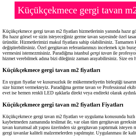
Küçükçekmece gergi tavan m2
Küçükçekmece gergi tavan m2 fiyatları hizmetlerinin yanında hazır g
Bu hazır görsel ve sizin isteyeceğiniz germe tavan sayesinde özel ta
üründür. Hizmetlerimizi makul fiyatlara sahip olabilirsiniz. Tamamen 
değiştirebilirsiniz. Özel gergitavan referanlarımızı incelemek için bu
vermesini istemezmisiniz. Paradiğma istanbul
gergi tavan
ile profesyon
hizmet verebilmek adına bizi dileğiniz zaman arayabilirsiniz. Size en h
Küçükçekmece gergi tavan m2 fiyatları
En uygun fiyatlar ve kusursuzluk ile mükemmeliyetin birleştiği tasarı
size hizmet vermekteyiz. Paradiğma
germe tavan
ve Professional ekib
evet ise hemen renkli LED ışıklarla direkt veya endirekt olarak aydınla
Küçükçekmece gergi tavan m2 fiyatları Fiyatları
Küçükçekmece gergi tavan m2 fiyatları ve uygulama konusunda hızlı 
kaybetmeden zamanında teslimat ile, var olan tüm gergitavan gereksin
tavan
kurumsal alt yapısı üzerinden siz gergitavan yaptırmak isteyen m
gergi tavanlar kaliteli malzemelerden yapılmıştır. Uygulanması ile kal