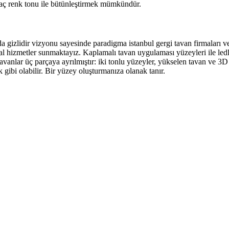
 kaç renk tonu ile bütünleştirmek mümkündür.
arda gizlidir vizyonu sayesinde paradigma istanbul gergi tavan firmaları 
 hizmetler sunmaktayız. Kaplamalı tavan uygulaması yüzeyleri ile ledli 
tavanlar üç parçaya ayrılmıştır: iki tonlu yüzeyler, yükselen tavan ve 3
 gibi olabilir. Bir yüzey oluşturmanıza olanak tanır.