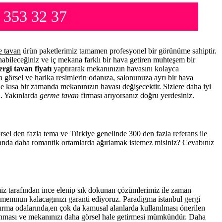
 353 32 37
 tavan
ürün paketlerimiz tamamen profesyonel bir görünüme sahiptir.
abileceğiniz ve iç mekana farklı bir hava getiren muhteşem bir
ergi tavan fiyatı
yaptırarak mekanınızın havasını kolayca
a görsel ve harika resimlerin odanıza, salonunuza ayrı bir hava
 ile kısa bir zamanda mekanınızın havası değişecektir. Sizlere daha iyi
n. Yakınlarda
germe tavan
firması arıyorsanız doğru yerdesiniz.
örsel den fazla tema ve Türkiye genelinde 300 den fazla referans ile
amanda daha romantik ortamlarda ağırlamak istemez misiniz? Cevabınız
z tarafından ince elenip sık dokunan çözümlerimiz ile zaman
a memnun kalacagınızı garanti ediyoruz. Paradigma istanbul
gergi
turma odalarında,en çok da kamusal alanlarda kullanılması önerilen
anması ve mekanınızı daha görsel hale getirmesi mümkündür. Daha