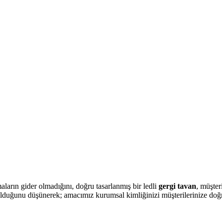
arın gider olmadığını, doğru tasarlanmış bir ledli
gergi tavan
, müşter
olduğunu düşünerek; amacımız kurumsal kimliğinizi müşterilerinize doğru