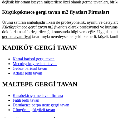
değişik bir ortam isteyen müşterilere özel olarak germe tavanları, bir
Küçükçekmece gergi tavan m2 fiyatları Firmaları
Ürünü sattıran ambalajıdır ilkesi ile profesyonellik, ayrıntı ve detayl
Küçükçekmece gergi tavan m2 fiyatları
olarak profesyonel ve kurumsal
dokularla nasıl birleştirileceği konusunda bilgi vereceğiz. Uygulanan 
germe tavan fiyat
tasarımıyla neredeyse her şekli kemerli, köşeli, konik
KADIKÖY GERGİ TAVAN
Kartal barisol gergi tavan
Mecıdıyekoy resimli tavan
Gebze barissol tavan
Adalar ledli tavan
MALTEPE GERGİ TAVAN
Karabekir germe tavan firması
Fatih ledli tavan
Darulacıze perpa ucuz gergi tavan
Güngören gökyüzü tavan