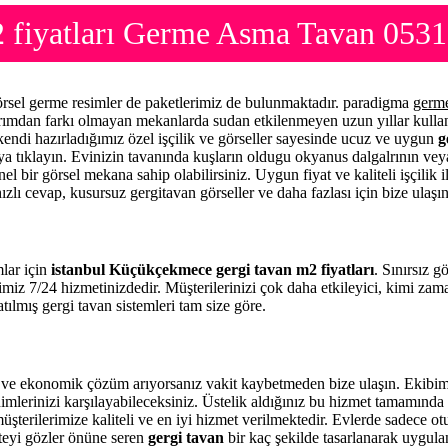
 fiyatları Germe Asma Tavan 0531
örsel germe resimler de paketlerimiz de bulunmaktadır. paradigma
germe
sarımdan farkı olmayan mekanlarda sudan etkilenmeyen uzun yıllar kullan
kendi hazırladığımız özel işçilik ve görseller sayesinde ucuz ve uygun
g
raya tıklayın. Evinizin tavanında kuşların oldugu okyanus dalgalrının vey
el bir görsel mekana sahip olabilirsiniz. Uygun fiyat ve kaliteli işçilik
ızlı cevap, kusursuz gergitavan görseller ve daha fazlası için bize ulaşı
mlar için
istanbul Küçükçekmece gergi tavan m2 fiyatları
. Sınırsız g
imiz 7/24 hizmetinizdedir. Müşterilerinizi çok daha etkileyici, kimi z
tılmış gergi tavan sistemleri tam size göre.
ve ekonomik çözüm arıyorsanız vakit kaybetmeden bize ulaşın. Ekibimi
imlerinizi karşılayabileceksiniz. Üstelik aldığınız bu hizmet tamamınd
üşterilerimize kaliteli ve en iyi hizmet verilmektedir. Evlerde sadece o
iteyi gözler önüne seren
gergi tavan
bir kaç şekilde tasarlanarak uygul