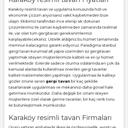
Karaköy resimli tavan ve uygulama konusunda hızlı ve
ekonomik çözüm arıyorsanız vakit kaybetmeden bize
ulaşın. Ekibimiz tarafından ince elenip sık dokunan
çözümlerimiz ile zaman kaybetmeden zamanında teslimat
ile, var olan tüm gergitavan gereksinimlerinizi
karşılayabileceksiniz. Üstelik aldığınız bu hizmet tamamında
memnun kalacagınızı garanti ediyoruz. Paradigma istanbul
gergi tavan
kurumsal alt yapısı üzerinden siz gergitavan
yaptırmak isteyen müşterilerimize kaliteli ve en iyi hizmet
verilmektedir. Evlerde sadece oturma odalarında,en çok da
kamusal alanlarda kullanılması önerilen gergi tavanlar
kaliteli malzemelerden yapılmıştır. Uygulanması ile kaliteyi
gözler önüne seren
gergi tavan
bir kaç şekilde
tasarlanarak uygulanması ve mekanınızı daha görsel hale
getirmesi mümkündür. Daha değişik bir ortam isteyen
müşterilere özel olarak germe tavanları, bir kaç renk tonu
ile bütünleştirmek mümkündür.
Karaköy resimli tavan Firmaları
Ürünü sattıran ambalajıdır ilkesi ile profesyonellik, ayrıntı ve