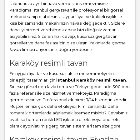
salonunuza ayrı bir hava vermesini istemezmisiniz.
Paradiğma istanbul
gergi tavan
ile profesyonel bir görsel
mekana sahip olabilirsiniz. Uygun fiyat ve kaliteli işçilik ile
kısa bir zamanda mekanınızın havası değişecektir. Sizlere
daha iyi hizmet verebilmek adına bizi dileğiniz zaman
arayabilirsiniz. Size en hızlı cevap, kusursuz gergitavan
görseller ve daha fazlası için bize ulaşın. Yakınlarda
germe
tavan
firması arıyorsanız doğru yerdesiniz.
Karaköy resimli tavan
En uygun fiyatlar ve kusursuzluk ile mükemmeliyetin
birleştiği tasarımlar için
istanbul Karaköy resimli tavan
.
Sınırsız görsel den fazla tema ve Türkiye genelinde 300 den
fazla referans ile size hizmet vermekteyiz. Paradiğma
germe tavan
ve Professional ekibimiz 7/24 hizmetinizdedir.
Müşterilerinizi çok daha etkileyici, kimi zamanda daha
romantik ortamlarda ağırlamak istemez misiniz? Cevabınız
evet ise hemen renkli LED ışıklarla direkt veya endirekt
olarak aydınlatılmış gergi tavan sistemleri tam size göre.
Karaköy resimli tavan Fiyatları