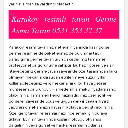
yerinizi almanıza yardımcı olacaktır.
Karaköy resimli tavan Germe
Asma Tavan 0531 353 32 37
Karaköy resimli tavan hizmetlerinin yanında hazır görsel
germe resimler de paketlerimiz de bulunmaktadır.
paradigma
germe tavan
ürün paketlerimiz tamamen
profesyonel bir görünüme sahiptir. Bu hazır görsel ve sizin
isteyeceğiniz germe tavan sayesinde özel tasarımdan farkı
olmayan mekanlarda sudan etkilenmeyen uzun yıllar
kullanabileceğiniz ve iç mekana farklı bir hava getiren
muhteşem bir üründür. Hizmetlerimizi makul fiyatlara sahip
olabilirsiniz. Tamamen kendi hazırladığımız özel işçilik ve
görseller sayesinde ucuz ve uygun
gergi tavan fiyatı
yaptırarak mekanınızın havasını kolayca değiştirebilirsiniz.
Özel gergitavan referanlarımızı incelemek için buraya
tıklayın. Evinizin tavanında kuşların oldugu okyanus
dalgalrının veya görsel ve harika resimlerin odanıza,