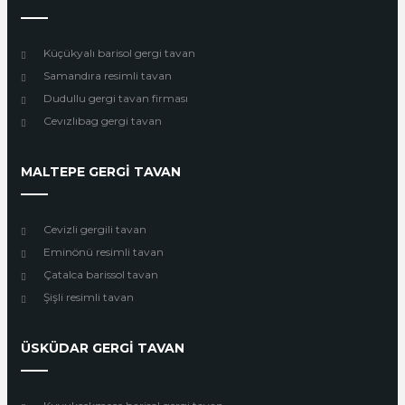
Küçükyalı barisol gergi tavan
Samandıra resimli tavan
Dudullu gergi tavan firması
Cevızlıbag gergi tavan
MALTEPE GERGİ TAVAN
Cevizli gergili tavan
Eminönü resimli tavan
Çatalca barissol tavan
Şişli resimli tavan
ÜSKÜDAR GERGİ TAVAN