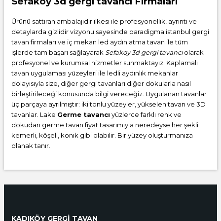
Sefakoy 3d gergi tavancı Firmaları
Ürünü sattıran ambalajıdır ilkesi ile profesyonellik, ayrıntı ve
detaylarda gizlidir vizyonu sayesinde paradigma istanbul gergi
tavan firmaları ve iç mekan led aydınlatma tavan ile tüm
işlerde tam başarı sağlayarak
Sefakoy 3d gergi tavancı
olarak
profesyonel ve kurumsal hizmetler sunmaktayız. Kaplamalı
tavan uygulaması yüzeyleri ile ledli aydınlık mekanlar
dolayısıyla size, diğer gergi tavanları diğer dokularla nasıl
birleştirileceği konusunda bilgi vereceğiz. Uygulanan tavanlar
üç parçaya ayrılmıştır: iki tonlu yüzeyler, yükselen tavan ve 3D
tavanlar. Lake
Germe tavancı
yüzlerce farklı renk ve
dokudan
germe tavan fiyat
tasarımıyla neredeyse her şekli
kemerli, köşeli, konik gibi olabilir. Bir yüzey oluşturmanıza
olanak tanır.
KADIKÖY GERGİ TAVAN