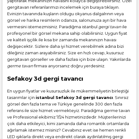
yaptırarak mekanınızın havasını kolayca değiştirebilirsiniz. Özel
gergitavan referanlarımızı incelemek için buraya tıklayın.
Evinizin tavanında kuşların oldugu okyanus dalgalrının veya
görsel ve harika resimlerin odanıza, salonunuza ayrı bir hava
vermesini istemezmisiniz. Paradiğma istanbul
gergi tavan
ile
profesyonel bir görsel mekana sahip olabilirsiniz. Uygun fiyat
ve kaliteli işçilik ile kısa bir zamanda mekanınızın havası
değişecektir. Sizlere daha iyi hizmet verebilmek adına bizi
dileğiniz zaman arayabilirsiniz. Size en hızlı cevap, kusursuz
gergitavan görseller ve daha fazlası için bize ulaşın. Yakınlarda
germe tavan
firması arıyorsanız doğru yerdesiniz.
Sefakoy 3d gergi tavancı
En uygun fiyatlar ve kusursuzluk ile mükemmeliyetin birleştiği
tasarımlar için
istanbul Sefakoy 3d gergi tavancı
. Sınırsız
görsel den fazla tema ve Türkiye genelinde 300 den fazla
referans ile size hizmet vermekteyiz. Paradiğma
germe tavan
ve Professional ekibimiz 7/24 hizmetinizdedir. Müşterilerinizi
çok daha etkileyici, kimi zamanda daha romantik ortamlarda
ağırlamak istemez misiniz? Cevabınız evet ise hemen renkli
LED ışıklarla direkt veya endirekt olarak aydınlatılmış gergi