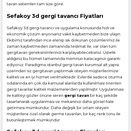
tavan sistemleri tam size göre.
Sefakoy 3d gergi tavancı Fiyatları
Sefakoy 3d gergi tavancı ve uygulama konusunda hızlı ve
ekonomik çözüm arıyorsanız vakit kaybetmeden bize ulaşın.
Ekibimiz tarafından ince elenip sık dokunan çözümlerimiz ile
zaman kaybetmeden zamanında teslimat ile, var olan tüm
gergitavan gereksinimlerinizi karşılayabileceksiniz. Üstelik
aldığınız bu hizmet tamamında memnun kalacagınızı garanti
ediyoruz. Paradigma istanbul
gergi tavan
kurumsal alt yapısı
üzerinden siz gergitavan yaptırmak isteyen müşterilerimize
kaliteli ve en iyi hizmet verilmektedir. Evlerde sadece oturma
odalarında,en çok da kamusal alanlarda kullanılması önerilen
gergi tavanlar kaliteli malzemelerden yapılmıştır. Uygulanması
ile kaliteyi gözler önüne seren
gergi tavan
bir kaç şekilde
tasarlanarak uygulanması ve mekanınızı daha görsel hale
getirmesi mümkündür. Daha değişik bir ortam isteyen
müşterilere özel olarak germe tavanları, bir kaç renk tonu ile
bütünleştirmek mümkündür.