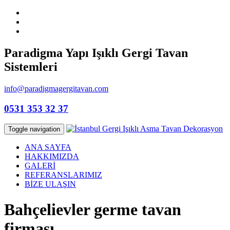
Paradigma Yapı Işıklı Gergi Tavan
Sistemleri
info@paradigmagergitavan.com
0531 353 32 37
Toggle navigation
ANA SAYFA
HAKKIMIZDA
GALERİ
REFERANSLARIMIZ
BİZE ULAŞIN
Bahçelievler germe tavan
firması