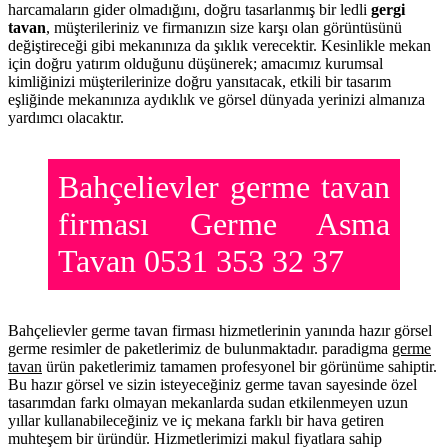
harcamaların gider olmadığını, doğru tasarlanmış bir ledli
gergi
tavan
, müşterileriniz ve firmanızın size karşı olan görüntüsünü
değiştireceği gibi mekanınıza da şıklık verecektir. Kesinlikle mekan
için doğru yatırım olduğunu düşünerek; amacımız kurumsal
kimliğinizi müşterilerinize doğru yansıtacak, etkili bir tasarım
eşliğinde mekanınıza aydıklık ve görsel dünyada yerinizi almanıza
yardımcı olacaktır.
Bahçelievler germe tavan
firması Germe Asma
Tavan 0531 353 32 37
Bahçelievler germe tavan firması hizmetlerinin yanında hazır görsel
germe resimler de paketlerimiz de bulunmaktadır. paradigma
germe
tavan
ürün paketlerimiz tamamen profesyonel bir görünüme sahiptir.
Bu hazır görsel ve sizin isteyeceğiniz germe tavan sayesinde özel
tasarımdan farkı olmayan mekanlarda sudan etkilenmeyen uzun
yıllar kullanabileceğiniz ve iç mekana farklı bir hava getiren
muhteşem bir üründür. Hizmetlerimizi makul fiyatlara sahip