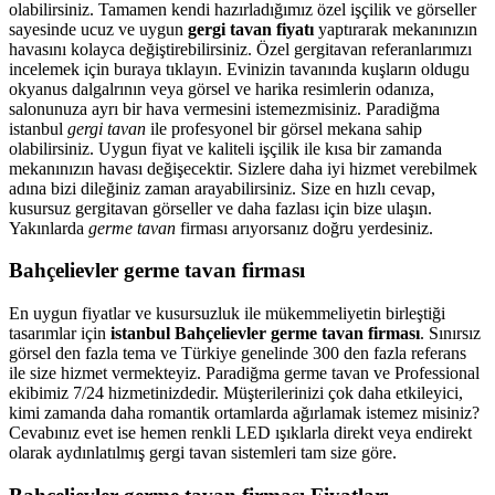
olabilirsiniz. Tamamen kendi hazırladığımız özel işçilik ve görseller
sayesinde ucuz ve uygun
gergi tavan fiyatı
yaptırarak mekanınızın
havasını kolayca değiştirebilirsiniz. Özel gergitavan referanlarımızı
incelemek için buraya tıklayın. Evinizin tavanında kuşların oldugu
okyanus dalgalrının veya görsel ve harika resimlerin odanıza,
salonunuza ayrı bir hava vermesini istemezmisiniz. Paradiğma
istanbul
gergi tavan
ile profesyonel bir görsel mekana sahip
olabilirsiniz. Uygun fiyat ve kaliteli işçilik ile kısa bir zamanda
mekanınızın havası değişecektir. Sizlere daha iyi hizmet verebilmek
adına bizi dileğiniz zaman arayabilirsiniz. Size en hızlı cevap,
kusursuz gergitavan görseller ve daha fazlası için bize ulaşın.
Yakınlarda
germe tavan
firması arıyorsanız doğru yerdesiniz.
Bahçelievler germe tavan firması
En uygun fiyatlar ve kusursuzluk ile mükemmeliyetin birleştiği
tasarımlar için
istanbul Bahçelievler germe tavan firması
. Sınırsız
görsel den fazla tema ve Türkiye genelinde 300 den fazla referans
ile size hizmet vermekteyiz. Paradiğma
germe tavan
ve Professional
ekibimiz 7/24 hizmetinizdedir. Müşterilerinizi çok daha etkileyici,
kimi zamanda daha romantik ortamlarda ağırlamak istemez misiniz?
Cevabınız evet ise hemen renkli LED ışıklarla direkt veya endirekt
olarak aydınlatılmış gergi tavan sistemleri tam size göre.