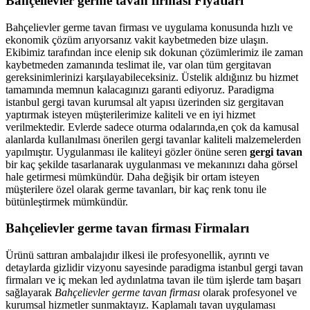
Bahçelievler germe tavan firması Fiyatları
Bahçelievler germe tavan firması ve uygulama konusunda hızlı ve
ekonomik çözüm arıyorsanız vakit kaybetmeden bize ulaşın.
Ekibimiz tarafından ince elenip sık dokunan çözümlerimiz ile zaman
kaybetmeden zamanında teslimat ile, var olan tüm gergitavan
gereksinimlerinizi karşılayabileceksiniz. Üstelik aldığınız bu hizmet
tamamında memnun kalacagınızı garanti ediyoruz. Paradigma
istanbul
gergi tavan
kurumsal alt yapısı üzerinden siz gergitavan
yaptırmak isteyen müşterilerimize kaliteli ve en iyi hizmet
verilmektedir. Evlerde sadece oturma odalarında,en çok da kamusal
alanlarda kullanılması önerilen gergi tavanlar kaliteli malzemelerden
yapılmıştır. Uygulanması ile kaliteyi gözler önüne seren
gergi tavan
bir kaç şekilde tasarlanarak uygulanması ve mekanınızı daha görsel
hale getirmesi mümkündür. Daha değişik bir ortam isteyen
müşterilere özel olarak germe tavanları, bir kaç renk tonu ile
bütünleştirmek mümkündür.
Bahçelievler germe tavan firması Firmaları
Ürünü sattıran ambalajıdır ilkesi ile profesyonellik, ayrıntı ve
detaylarda gizlidir vizyonu sayesinde paradigma istanbul gergi tavan
firmaları ve iç mekan led aydınlatma tavan ile tüm işlerde tam başarı
sağlayarak
Bahçelievler germe tavan firması
olarak profesyonel ve
kurumsal hizmetler sunmaktayız. Kaplamalı tavan uygulaması