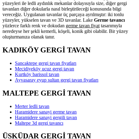
yüzeyleri ile ledli aydınlık mekanlar dolayısıyla size, diğer gergi
tavanları diğer dokularla nasıl birleştirileceği konusunda bilgi
vereceğiz. Uygulanan tavanlar üç parçaya ayrılmıştır: iki tonlu
yüzeyler, yükselen tavan ve 3D tavanlar. Lake
Germe tavancı
yüzlerce farklı renk ve dokudan
germe tavan fiyat
tasarımıyla
neredeyse her şekli kemerli, köşeli, konik gibi olabilir. Bir yüzey
oluşturmanıza olanak tanır.
KADIKÖY GERGİ TAVAN
Sancaktepe gergi tavan fiyatları
Mecidiyeköy ucuz gergi tavan
Kurtköy barissol tavan
Ayvasaray eyup sultan gergi tavan fiyatları
MALTEPE GERGİ TAVAN
Merter ledli tavan
Haramidere sanayi germe tavan
Haramidere sanayi gergili tavan
Maltepe 3d gergi tavancı
ÜSKÜDAR GERGİ TAVAN