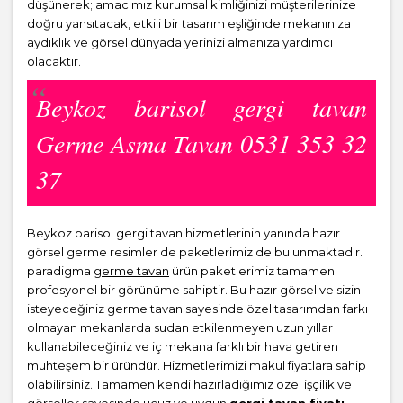
düşünerek; amacımız kurumsal kimliğinizi müşterilerinize
doğru yansıtacak, etkili bir tasarım eşliğinde mekanınıza
aydıklık ve görsel dünyada yerinizi almanıza yardımcı
olacaktır.
Beykoz barisol gergi tavan
Germe Asma Tavan 0531 353 32
37
Beykoz barisol gergi tavan hizmetlerinin yanında hazır
görsel germe resimler de paketlerimiz de bulunmaktadır.
paradigma
germe tavan
ürün paketlerimiz tamamen
profesyonel bir görünüme sahiptir. Bu hazır görsel ve sizin
isteyeceğiniz germe tavan sayesinde özel tasarımdan farkı
olmayan mekanlarda sudan etkilenmeyen uzun yıllar
kullanabileceğiniz ve iç mekana farklı bir hava getiren
muhteşem bir üründür. Hizmetlerimizi makul fiyatlara sahip
olabilirsiniz. Tamamen kendi hazırladığımız özel işçilik ve