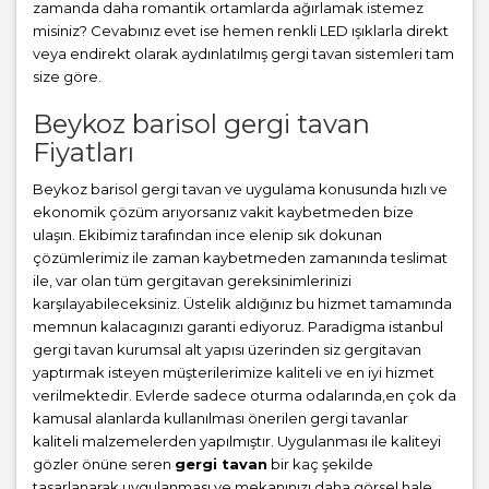
zamanda daha romantik ortamlarda ağırlamak istemez
misiniz? Cevabınız evet ise hemen renkli LED ışıklarla direkt
veya endirekt olarak aydınlatılmış gergi tavan sistemleri tam
size göre.
Beykoz barisol gergi tavan
Fiyatları
Beykoz barisol gergi tavan ve uygulama konusunda hızlı ve
ekonomik çözüm arıyorsanız vakit kaybetmeden bize
ulaşın. Ekibimiz tarafından ince elenip sık dokunan
çözümlerimiz ile zaman kaybetmeden zamanında teslimat
ile, var olan tüm gergitavan gereksinimlerinizi
karşılayabileceksiniz. Üstelik aldığınız bu hizmet tamamında
memnun kalacagınızı garanti ediyoruz. Paradigma istanbul
gergi tavan
kurumsal alt yapısı üzerinden siz gergitavan
yaptırmak isteyen müşterilerimize kaliteli ve en iyi hizmet
verilmektedir. Evlerde sadece oturma odalarında,en çok da
kamusal alanlarda kullanılması önerilen gergi tavanlar
kaliteli malzemelerden yapılmıştır. Uygulanması ile kaliteyi
gözler önüne seren
gergi tavan
bir kaç şekilde
tasarlanarak uygulanması ve mekanınızı daha görsel hale