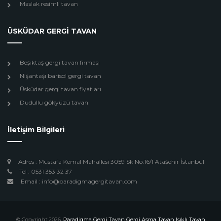
Maslak resimli tavan
ÜSKÜDAR GERGİ TAVAN
Beşiktaş gergi tavan firması
Nişantaşı barisol gergi tavan
Üsküdar gergi tavan fiyatları
Dudullu gökyüzü tavan
İletişim Bilgileri
Adres : Mustafa Kemal Mahallesi 3059 Sk No:16/1 Ataşehir İstanbul
Tel : 0531 353 32 37
Email : info@paradigmagergitavan.com
© Copyright 2026.
Paradigma Gergi Tavan Gergi Asma Tavan Işıklı Tavan