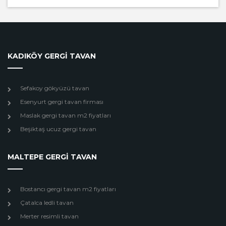
KADIKÖY GERGİ TAVAN
Sefakoy gökyüzü tavan
Esenyurt gergi tavan firması
Maslak gergi tavan m2 fiyatları
Beşiktaş ucuz gergi tavan
MALTEPE GERGİ TAVAN
Bostancı gergi tavan m2 fiyatları
Çatalca ledli tavan
Merter resimli tavan