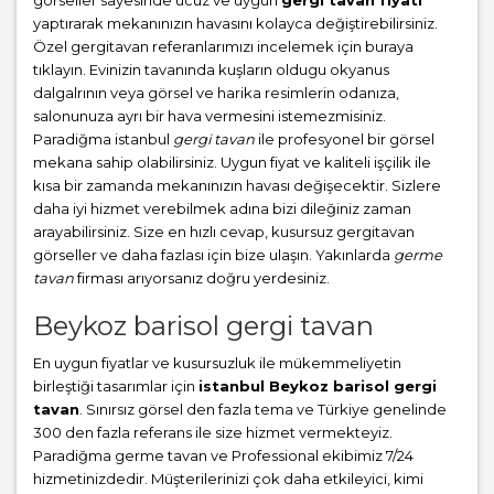
görseller sayesinde ucuz ve uygun
gergi tavan fiyatı
yaptırarak mekanınızın havasını kolayca değiştirebilirsiniz.
Özel gergitavan referanlarımızı incelemek için buraya
tıklayın. Evinizin tavanında kuşların oldugu okyanus
dalgalrının veya görsel ve harika resimlerin odanıza,
salonunuza ayrı bir hava vermesini istemezmisiniz.
Paradiğma istanbul
gergi tavan
ile profesyonel bir görsel
mekana sahip olabilirsiniz. Uygun fiyat ve kaliteli işçilik ile
kısa bir zamanda mekanınızın havası değişecektir. Sizlere
daha iyi hizmet verebilmek adına bizi dileğiniz zaman
arayabilirsiniz. Size en hızlı cevap, kusursuz gergitavan
görseller ve daha fazlası için bize ulaşın. Yakınlarda
germe
tavan
firması arıyorsanız doğru yerdesiniz.
Beykoz barisol gergi tavan
En uygun fiyatlar ve kusursuzluk ile mükemmeliyetin
birleştiği tasarımlar için
istanbul Beykoz barisol gergi
tavan
. Sınırsız görsel den fazla tema ve Türkiye genelinde
300 den fazla referans ile size hizmet vermekteyiz.
Paradiğma
germe tavan
ve Professional ekibimiz 7/24
hizmetinizdedir. Müşterilerinizi çok daha etkileyici, kimi