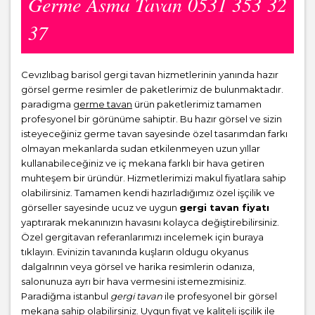
Germe Asma Tavan 0531 353 32
37
Cevızlıbag barisol gergi tavan hizmetlerinin yanında hazır
görsel germe resimler de paketlerimiz de bulunmaktadır.
paradigma
germe tavan
ürün paketlerimiz tamamen
profesyonel bir görünüme sahiptir. Bu hazır görsel ve sizin
isteyeceğiniz germe tavan sayesinde özel tasarımdan farkı
olmayan mekanlarda sudan etkilenmeyen uzun yıllar
kullanabileceğiniz ve iç mekana farklı bir hava getiren
muhteşem bir üründür. Hizmetlerimizi makul fiyatlara sahip
olabilirsiniz. Tamamen kendi hazırladığımız özel işçilik ve
görseller sayesinde ucuz ve uygun
gergi tavan fiyatı
yaptırarak mekanınızın havasını kolayca değiştirebilirsiniz.
Özel gergitavan referanlarımızı incelemek için buraya
tıklayın. Evinizin tavanında kuşların oldugu okyanus
dalgalrının veya görsel ve harika resimlerin odanıza,
salonunuza ayrı bir hava vermesini istemezmisiniz.
Paradiğma istanbul
gergi tavan
ile profesyonel bir görsel
mekana sahip olabilirsiniz. Uygun fiyat ve kaliteli işçilik ile