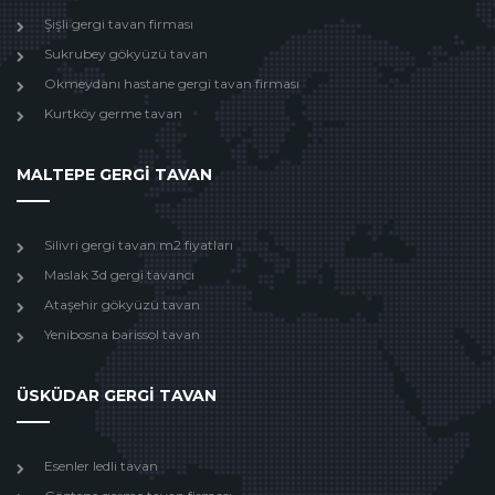
Şişli gergi tavan firması
Sukrubey gökyüzü tavan
Okmeydanı hastane gergi tavan firması
Kurtköy germe tavan
MALTEPE GERGİ TAVAN
Silivri gergi tavan m2 fiyatları
Maslak 3d gergi tavancı
Ataşehir gökyüzü tavan
Yenibosna barissol tavan
ÜSKÜDAR GERGİ TAVAN
Esenler ledli tavan