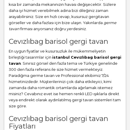
kısa bir zamanda mekanınızın havası değişecektir. Sizlere
daha iyi hizmet verebilmek adına bizi dileğiniz zaman
arayabilirsiniz. Size en hızlı cevap, kusursuz gergitavan
görseller ve daha fazlası için bize ulaşın. Yakınlarda
germe
tavan
firması arıyorsanız doğru yerdesiniz.
Cevızlıbag barisol gergi tavan
En uygun fiyatlar ve kusursuzluk ile mükemmeliyetin
birleştiği tasarımlar için
istanbul Cevızlıbag barisol gergi
tavan
. Sınırsız görsel den fazla tema ve Türkiye genelinde
300 den fazla referans ile size hizmet vermekteyiz.
Paradiğma
germe tavan
ve Professional ekibimiz 7/24
hizmetinizdedir. Müşterilerinizi çok daha etkileyici, kimi
zamanda daha romantik ortamlarda ağırlamak istemez
misiniz? Cevabınız evet ise hemen renkli LED ışıklarla direkt
veya endirekt olarak aydınlatılmış gergi tavan sistemleri tam
size göre.
Cevızlıbag barisol gergi tavan
Fiyatları