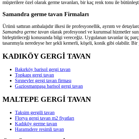
müşterilere özel olarak germe tavanları, bir kaç renk tonu ile bütünl
Samandra germe tavan Firmaları
Ürünü sattıran ambalajıdır ilkesi ile profesyonellik, ayrıntı ve detayl
Samandra germe tavan
olarak profesyonel ve kurumsal hizmetler sunma
birleştirileceği konusunda bilgi vereceğiz. Uygulanan tavanlar üç parç
tasarımıyla neredeyse her şekli kemerli, köşeli, konik gibi olabilir. Bi
KADIKÖY GERGİ TAVAN
Bakırköy barisol gergi tavan
Topkapı gergi tavan
Sırınevler gergi tavan firması
Gaziosmanpaşa barisol gergi tavan
MALTEPE GERGİ TAVAN
Taksim gergili tavan
Florya gergi tavan m2 fiyatları
Kadıköy germe tavan
Haramıdere resimli tavan