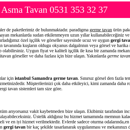
 Asma Tavan 0531 353 32 37
mler de paketlerimiz de bulunmaktadır. paradigma
germe tavan
ürün pake
lmayan mekanlarda sudan etkilenmeyen uzun yıllar kullanabileceğiniz ve 
ırladığımız özel işçilik ve görseller sayesinde ucuz ve uygun
gergi tava
zin tavanında kuşların oldugu okyanus dalgalrının veya görsel ve harika 
 olabilirsiniz. Uygun fiyat ve kaliteli işçilik ile kısa bir zamanda meka
itavan görseller ve daha fazlası için bize ulaşın. Yakınlarda
germe tava
mlar için
istanbul Samandra germe tavan
. Sınırsız görsel den fazla t
zmetinizdedir. Müşterilerinizi çok daha etkileyici, kimi zamanda daha 
rgi tavan sistemleri tam size göre.
m arıyorsanız vakit kaybetmeden bize ulaşın. Ekibimiz tarafından in
rşılayabileceksiniz. Üstelik aldığınız bu hizmet tamamında memnun kala
eli ve en iyi hizmet verilmektedir. Evlerde sadece oturma odalarında,en 
en
gergi tavan
bir kaç şekilde tasarlanarak uygulanması ve mekanınızı 