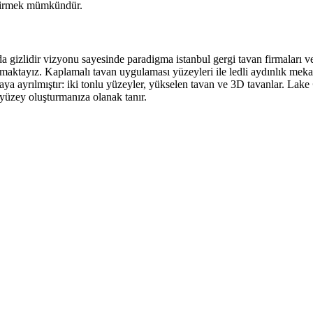
eştirmek mümkündür.
arda gizlidir vizyonu sayesinde paradigma istanbul gergi tavan firmaları 
ktayız. Kaplamalı tavan uygulaması yüzeyleri ile ledli aydınlık mekanla
aya ayrılmıştır: iki tonlu yüzeyler, yükselen tavan ve 3D tavanlar. Lake
r yüzey oluşturmanıza olanak tanır.