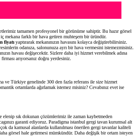
tlerimiz tamamen profesyonel bir görünüme sahiptir. Bu hazır görsel
iç mekana farklı bir hava getiren muhteşem bir üründür.
n fiyatı
yaptırarak mekanınızın havasını kolayca değiştirebilirsiniz.
resimlerin odanıza, salonunuza ayrı bir hava vermesini istemezmisiniz.
nınızın havası değişecektir. Sizlere daha iyi hizmet verebilmek adına
n
firması arıyorsanız doğru yerdesiniz.
ema ve Türkiye genelinde 300 den fazla referans ile size hizmet
romantik ortamlarda ağırlamak istemez misiniz? Cevabınız evet ise
ce elenip sık dokunan çözümlerimiz ile zaman kaybetmeden
cagınızı garanti ediyoruz. Paradigma istanbul
gergi tavan
kurumsal alt
çok da kamusal alanlarda kullanılması önerilen gergi tavanlar kaliteli
daha görsel hale getirmesi mümkündür. Daha değişik bir ortam isteyen