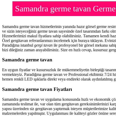
Samandra germe tavan Germe
Samandra germe tavan hizmetlerinin yanında hazır görsel germe resi
ve sizin isteyeceğiniz germe tavan sayesinde özel tasarımdan farkı o
Hizmetlerimizi makul fiyatlara sahip olabilirsiniz. Tamamen kendi haz
Özel gergitavan referanlarımızı incelemek için buraya tıklayın. Evini
Paradiğma istanbul
gergi tavan
ile profesyonel bir görsel mekana sahip
bizi dileğiniz zaman arayabilirsiniz. Size en hızlı cevap, kusursuz gerg
Samandra germe tavan
En uygun fiyatlar ve kusursuzluk ile mükemmeliyetin birleştiği tasarı
vermekteyiz. Paradiğma
germe tavan
ve Professional ekibimiz 7/24 hi
hemen renkli LED ışıklarla direkt veya endirekt olarak aydınlatılmış ge
Samandra germe tavan Fiyatları
Samandra germe tavan ve uygulama konusunda hızlı ve ekonomik çözü
zamanında teslimat ile, var olan tüm gergitavan gereksinimlerinizi ka
yapısı üzerinden siz gergitavan yaptırmak isteyen müşterilerimize kalit
malzemelerden yapılmıştır. Uygulanması ile kaliteyi gözler önüne ser