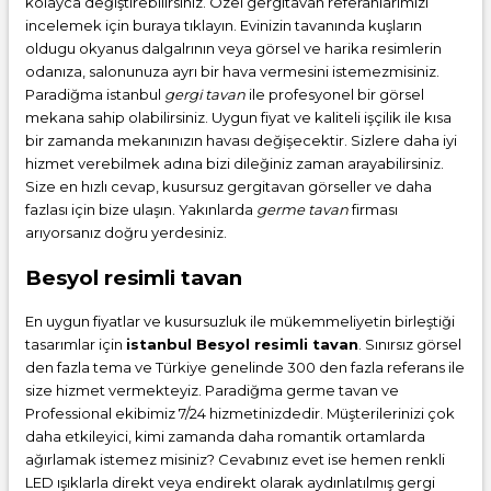
kolayca değiştirebilirsiniz. Özel gergitavan referanlarımızı
incelemek için buraya tıklayın. Evinizin tavanında kuşların
oldugu okyanus dalgalrının veya görsel ve harika resimlerin
odanıza, salonunuza ayrı bir hava vermesini istemezmisiniz.
Paradiğma istanbul
gergi tavan
ile profesyonel bir görsel
mekana sahip olabilirsiniz. Uygun fiyat ve kaliteli işçilik ile kısa
bir zamanda mekanınızın havası değişecektir. Sizlere daha iyi
hizmet verebilmek adına bizi dileğiniz zaman arayabilirsiniz.
Size en hızlı cevap, kusursuz gergitavan görseller ve daha
fazlası için bize ulaşın. Yakınlarda
germe tavan
firması
arıyorsanız doğru yerdesiniz.
Besyol resimli tavan
En uygun fiyatlar ve kusursuzluk ile mükemmeliyetin birleştiği
tasarımlar için
istanbul Besyol resimli tavan
. Sınırsız görsel
den fazla tema ve Türkiye genelinde 300 den fazla referans ile
size hizmet vermekteyiz. Paradiğma
germe tavan
ve
Professional ekibimiz 7/24 hizmetinizdedir. Müşterilerinizi çok
daha etkileyici, kimi zamanda daha romantik ortamlarda
ağırlamak istemez misiniz? Cevabınız evet ise hemen renkli
LED ışıklarla direkt veya endirekt olarak aydınlatılmış gergi