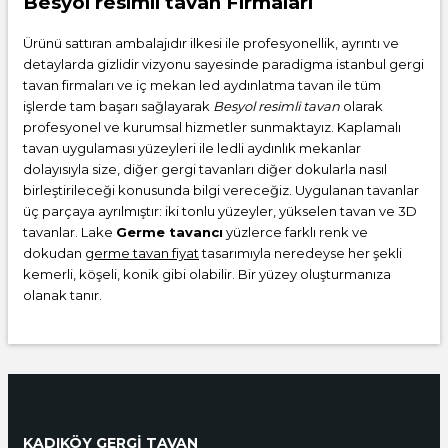
Besyol resimli tavan Firmaları
Ürünü sattıran ambalajıdır ilkesi ile profesyonellik, ayrıntı ve
detaylarda gizlidir vizyonu sayesinde paradigma istanbul gergi
tavan firmaları ve iç mekan led aydınlatma tavan ile tüm
işlerde tam başarı sağlayarak
Besyol resimli tavan
olarak
profesyonel ve kurumsal hizmetler sunmaktayız. Kaplamalı
tavan uygulaması yüzeyleri ile ledli aydınlık mekanlar
dolayısıyla size, diğer gergi tavanları diğer dokularla nasıl
birleştirileceği konusunda bilgi vereceğiz. Uygulanan tavanlar
üç parçaya ayrılmıştır: iki tonlu yüzeyler, yükselen tavan ve 3D
tavanlar. Lake
Germe tavancı
yüzlerce farklı renk ve
dokudan
germe tavan fiyat
tasarımıyla neredeyse her şekli
kemerli, köşeli, konik gibi olabilir. Bir yüzey oluşturmanıza
olanak tanır.
KADIKÖY GERGİ TAVAN