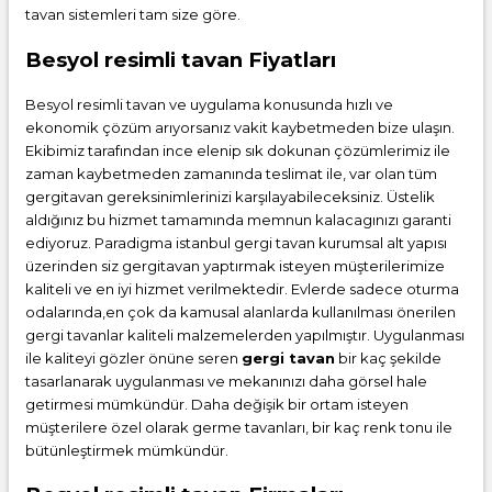
tavan sistemleri tam size göre.
Besyol resimli tavan Fiyatları
Besyol resimli tavan ve uygulama konusunda hızlı ve
ekonomik çözüm arıyorsanız vakit kaybetmeden bize ulaşın.
Ekibimiz tarafından ince elenip sık dokunan çözümlerimiz ile
zaman kaybetmeden zamanında teslimat ile, var olan tüm
gergitavan gereksinimlerinizi karşılayabileceksiniz. Üstelik
aldığınız bu hizmet tamamında memnun kalacagınızı garanti
ediyoruz. Paradigma istanbul
gergi tavan
kurumsal alt yapısı
üzerinden siz gergitavan yaptırmak isteyen müşterilerimize
kaliteli ve en iyi hizmet verilmektedir. Evlerde sadece oturma
odalarında,en çok da kamusal alanlarda kullanılması önerilen
gergi tavanlar kaliteli malzemelerden yapılmıştır. Uygulanması
ile kaliteyi gözler önüne seren
gergi tavan
bir kaç şekilde
tasarlanarak uygulanması ve mekanınızı daha görsel hale
getirmesi mümkündür. Daha değişik bir ortam isteyen
müşterilere özel olarak germe tavanları, bir kaç renk tonu ile
bütünleştirmek mümkündür.