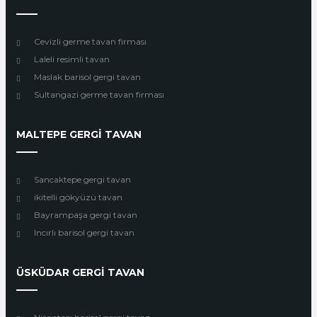
Cevizli germe tavan firması
Laleli resimli tavan
Maslak barisol gergi tavan
Sultangazi germe tavan firması
MALTEPE GERGİ TAVAN
Sancaktepe gergi tavan
ikitelli gökyüzü tavan
Bayrampaşa gergi tavan
Incırlı barisol gergi tavan
ÜSKÜDAR GERGİ TAVAN