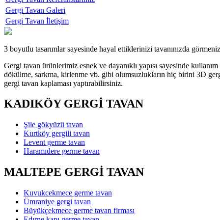
Gergi Tavan Galeri
Gergi Tavan İletişim
3 boyutlu tasarımlar sayesinde hayal ettiklerinizi tavanınızda görmeni
Gergi tavan ürünlerimiz esnek ve dayanıklı yapısı sayesinde kullanım
dökülme, sarkma, kirlenme vb. gibi olumsuzlukların hiç birini 3D gerg
gergi tavan kaplaması yaptırabilirsiniz.
KADIKÖY GERGİ TAVAN
Şile gökyüzü tavan
Kurtköy gergili tavan
Levent germe tavan
Haramıdere germe tavan
MALTEPE GERGİ TAVAN
Kuvukcekmece germe tavan
Ümraniye gergi tavan
Büyükçekmece germe tavan firması
Edırne kapı germe tavan