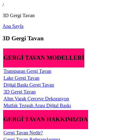
/
3D Gergi Tavan
Ana Sayfa
3D Gergi Tavan
GERGİ TAVAN MODELLERİ
Transparan Gergi Tavan
Lake Gergi Tavan
Dijital Baskı Gergi Tavan
3D Gergi Tavan
Altın Varak Çerçeve Dekorasyon
Mutfak Tezgah Arası Dijital Baskı
GERGİ TAVAN HAKKIMIZDA
Gergi Tavan Nedir?
Gergi Tavan Referanslarımız