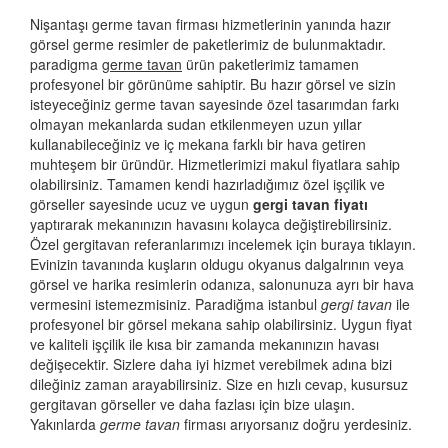
Nişantaşı germe tavan firması hizmetlerinin yanında hazır
görsel germe resimler de paketlerimiz de bulunmaktadır.
paradigma
germe tavan
ürün paketlerimiz tamamen
profesyonel bir görünüme sahiptir. Bu hazır görsel ve sizin
isteyeceğiniz germe tavan sayesinde özel tasarımdan farkı
olmayan mekanlarda sudan etkilenmeyen uzun yıllar
kullanabileceğiniz ve iç mekana farklı bir hava getiren
muhteşem bir üründür. Hizmetlerimizi makul fiyatlara sahip
olabilirsiniz. Tamamen kendi hazırladığımız özel işçilik ve
görseller sayesinde ucuz ve uygun
gergi tavan fiyatı
yaptırarak mekanınızın havasını kolayca değiştirebilirsiniz.
Özel gergitavan referanlarımızı incelemek için buraya tıklayın.
Evinizin tavanında kuşların oldugu okyanus dalgalrının veya
görsel ve harika resimlerin odanıza, salonunuza ayrı bir hava
vermesini istemezmisiniz. Paradiğma istanbul
gergi tavan
ile
profesyonel bir görsel mekana sahip olabilirsiniz. Uygun fiyat
ve kaliteli işçilik ile kısa bir zamanda mekanınızın havası
değişecektir. Sizlere daha iyi hizmet verebilmek adına bizi
dileğiniz zaman arayabilirsiniz. Size en hızlı cevap, kusursuz
gergitavan görseller ve daha fazlası için bize ulaşın.
Yakınlarda
germe tavan
firması arıyorsanız doğru yerdesiniz.