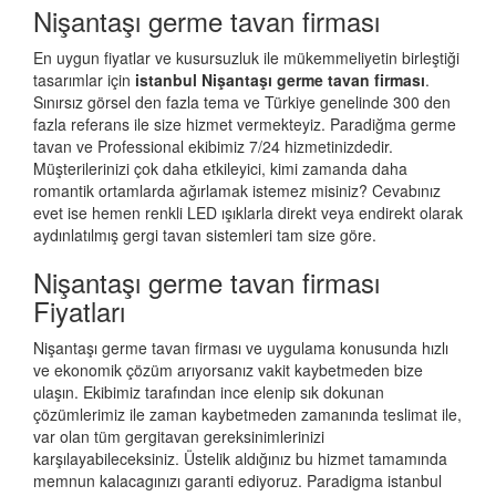
Nişantaşı germe tavan firması
En uygun fiyatlar ve kusursuzluk ile mükemmeliyetin birleştiği
tasarımlar için
istanbul Nişantaşı germe tavan firması
.
Sınırsız görsel den fazla tema ve Türkiye genelinde 300 den
fazla referans ile size hizmet vermekteyiz. Paradiğma
germe
tavan
ve Professional ekibimiz 7/24 hizmetinizdedir.
Müşterilerinizi çok daha etkileyici, kimi zamanda daha
romantik ortamlarda ağırlamak istemez misiniz? Cevabınız
evet ise hemen renkli LED ışıklarla direkt veya endirekt olarak
aydınlatılmış gergi tavan sistemleri tam size göre.
Nişantaşı germe tavan firması
Fiyatları
Nişantaşı germe tavan firması ve uygulama konusunda hızlı
ve ekonomik çözüm arıyorsanız vakit kaybetmeden bize
ulaşın. Ekibimiz tarafından ince elenip sık dokunan
çözümlerimiz ile zaman kaybetmeden zamanında teslimat ile,
var olan tüm gergitavan gereksinimlerinizi
karşılayabileceksiniz. Üstelik aldığınız bu hizmet tamamında
memnun kalacagınızı garanti ediyoruz. Paradigma istanbul