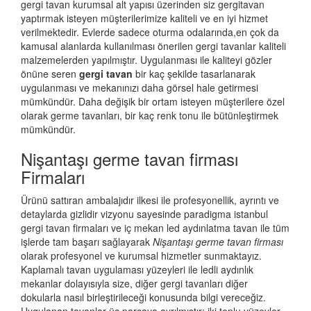
gergi tavan
kurumsal alt yapısı üzerinden siz gergitavan
yaptırmak isteyen müşterilerimize kaliteli ve en iyi hizmet
verilmektedir. Evlerde sadece oturma odalarında,en çok da
kamusal alanlarda kullanılması önerilen gergi tavanlar kaliteli
malzemelerden yapılmıştır. Uygulanması ile kaliteyi gözler
önüne seren
gergi tavan
bir kaç şekilde tasarlanarak
uygulanması ve mekanınızı daha görsel hale getirmesi
mümkündür. Daha değişik bir ortam isteyen müşterilere özel
olarak germe tavanları, bir kaç renk tonu ile bütünleştirmek
mümkündür.
Nişantaşı germe tavan firması
Firmaları
Ürünü sattıran ambalajıdır ilkesi ile profesyonellik, ayrıntı ve
detaylarda gizlidir vizyonu sayesinde paradigma istanbul
gergi tavan firmaları ve iç mekan led aydınlatma tavan ile tüm
işlerde tam başarı sağlayarak
Nişantaşı germe tavan firması
olarak profesyonel ve kurumsal hizmetler sunmaktayız.
Kaplamalı tavan uygulaması yüzeyleri ile ledli aydınlık
mekanlar dolayısıyla size, diğer gergi tavanları diğer
dokularla nasıl birleştirileceği konusunda bilgi vereceğiz.