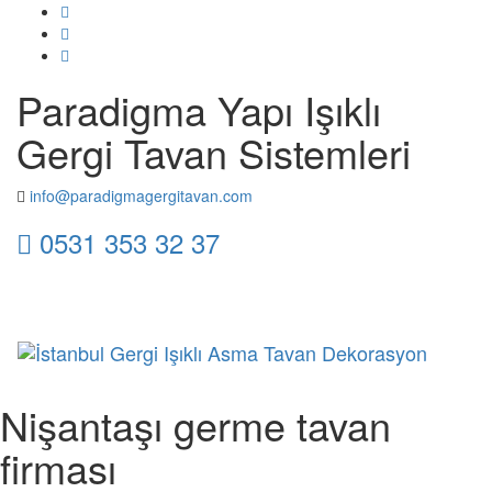
Paradigma Yapı Işıklı
Gergi Tavan Sistemleri
info@paradigmagergitavan.com
0531 353 32 37
Toggl
naviga
Nişantaşı germe tavan
firması