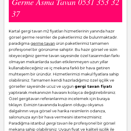
Germe Asma Tavan 0531 353 32
37
Kartal gergi tavan m2 fiyatları hizmetlerinin yanında hazır
görsel germe resimler de paketlerimiz de bulunmaktadır.
paradigma
germe tavan
ürün paketlerimiz tamamen
profesyonel bir görünüme sahiptir. Bu hazır görsel ve sizin
isteyeceğiniz germe tavan sayesinde özel tasarımdan farkı
olmayan mekanlarda sudan etkilenmeyen uzun yıllar
kullanabileceğiniz ve iç mekana farklı bir hava getiren
muhteşem bir üründür. Hizmetlerimizi makul fiyatlara sahip
olabilirsiniz. Tamamen kendi hazırladığımız özel işçilik ve
görseller sayesinde ucuz ve uygun
gergi tavan fiyatı
yaptırarak mekanınızın havasını kolayca değiştirebilirsiniz.
Özel gergitavan referanlarımızı incelemek için buraya
tıklayın. Evinizin tavanında kuşların oldugu okyanus
dalgalrının veya görsel ve harika resimlerin odanıza,
salonunuza ayrı bir hava vermesini istemezmisiniz.
Paradiğma istanbul
gergi tavan
ile profesyonel bir görsel
mekana sahip olabilirsiniz. Uygun fiyat ve kaliteli işçilik ile