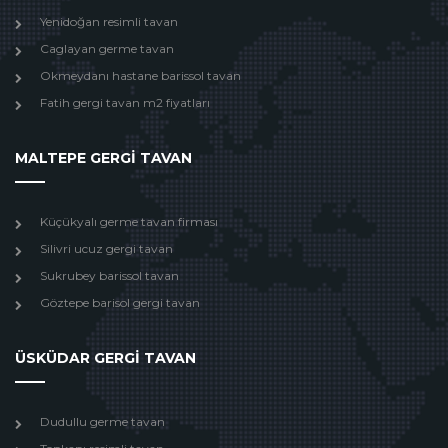
Yenidoğan resimli tavan
Caglayan germe tavan
Okmeydanı hastane barissol tavan
Fatih gergi tavan m2 fiyatları
MALTEPE GERGİ TAVAN
Küçükyalı germe tavan firması
Silivri ucuz gergi tavan
Sukrubey barissol tavan
Göztepe barisol gergi tavan
ÜSKÜDAR GERGİ TAVAN
Dudullu germe tavan