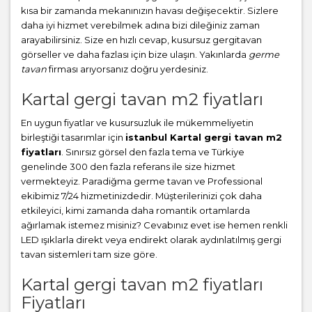
kısa bir zamanda mekanınızın havası değişecektir. Sizlere
daha iyi hizmet verebilmek adına bizi dileğiniz zaman
arayabilirsiniz. Size en hızlı cevap, kusursuz gergitavan
görseller ve daha fazlası için bize ulaşın. Yakınlarda
germe
tavan
firması arıyorsanız doğru yerdesiniz.
Kartal gergi tavan m2 fiyatları
En uygun fiyatlar ve kusursuzluk ile mükemmeliyetin
birleştiği tasarımlar için
istanbul Kartal gergi tavan m2
fiyatları
. Sınırsız görsel den fazla tema ve Türkiye
genelinde 300 den fazla referans ile size hizmet
vermekteyiz. Paradiğma
germe tavan
ve Professional
ekibimiz 7/24 hizmetinizdedir. Müşterilerinizi çok daha
etkileyici, kimi zamanda daha romantik ortamlarda
ağırlamak istemez misiniz? Cevabınız evet ise hemen renkli
LED ışıklarla direkt veya endirekt olarak aydınlatılmış gergi
tavan sistemleri tam size göre.
Kartal gergi tavan m2 fiyatları
Fiyatları