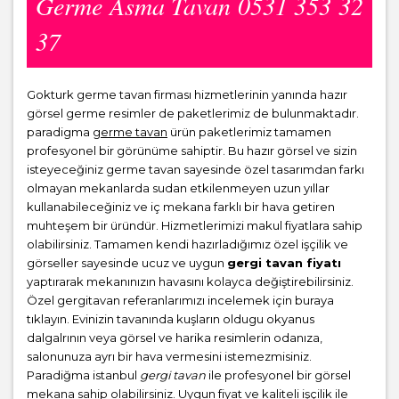
Germe Asma Tavan 0531 353 32
37
Gokturk germe tavan firması hizmetlerinin yanında hazır
görsel germe resimler de paketlerimiz de bulunmaktadır.
paradigma
germe tavan
ürün paketlerimiz tamamen
profesyonel bir görünüme sahiptir. Bu hazır görsel ve sizin
isteyeceğiniz germe tavan sayesinde özel tasarımdan farkı
olmayan mekanlarda sudan etkilenmeyen uzun yıllar
kullanabileceğiniz ve iç mekana farklı bir hava getiren
muhteşem bir üründür. Hizmetlerimizi makul fiyatlara sahip
olabilirsiniz. Tamamen kendi hazırladığımız özel işçilik ve
görseller sayesinde ucuz ve uygun
gergi tavan fiyatı
yaptırarak mekanınızın havasını kolayca değiştirebilirsiniz.
Özel gergitavan referanlarımızı incelemek için buraya
tıklayın. Evinizin tavanında kuşların oldugu okyanus
dalgalrının veya görsel ve harika resimlerin odanıza,
salonunuza ayrı bir hava vermesini istemezmisiniz.
Paradiğma istanbul
gergi tavan
ile profesyonel bir görsel
mekana sahip olabilirsiniz. Uygun fiyat ve kaliteli işçilik ile