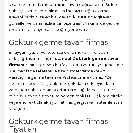
kısa bir zamanda mekanınızın havası değişecektir. Sizlere
daha iyi hizmet verebilmek adına bizi dileğiniz zaman
arayabilirsiniz. Size en hızlı cevap, kusursuz gergitavan
görseller ve daha fazlası için bize ulaşın. Yakınlarda
germe
tavan
firması arıyorsanız doğru yerdesiniz.
Gokturk germe tavan firması
En uygun fiyatlar ve kusursuzluk ile mükemmeliyetin
birleştiği tasarımlar için
istanbul Gokturk germe tavan
firması
. Sınırsız görsel den fazla tema ve Türkiye genelinde
300 den fazla referans ile size hizmet vermekteyiz.
Paradiğma
germe tavan
ve Professional ekibimiz 7/24
hizmetinizdedir. Müşterilerinizi çok daha etkileyici, kimi
zamanda daha romantik ortamlarda ağırlamak istemez
misiniz? Cevabınız evet ise hemen renkli LED ışıklarla direkt
veya endirekt olarak aydınlatılmış gergi tavan sistemleri tam
size göre.
Gokturk germe tavan firması
Fiyatları