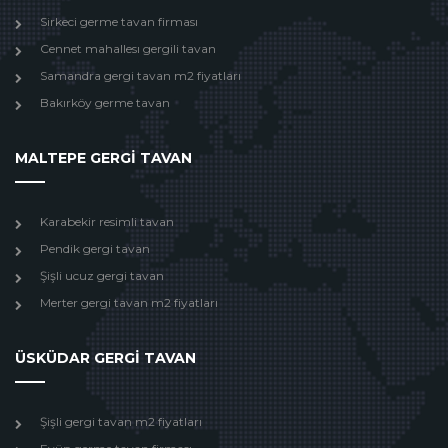
Sirkeci germe tavan firması
Cennet mahallesı gergili tavan
Samandra gergi tavan m2 fiyatları
Bakırköy germe tavan
MALTEPE GERGİ TAVAN
Karabekir resimli tavan
Pendik gergi tavan
Şişli ucuz gergi tavan
Merter gergi tavan m2 fiyatları
ÜSKÜDAR GERGİ TAVAN
Şişli gergi tavan m2 fiyatları