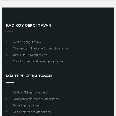
KADIKÖY GERGİ TAVAN
Avcılar gergi tavan
Okmeydanı hastane 3d gergi tavancı
ikitelli ucuz gergi tavan
Cumhuriyet mahallesi gergi tavan
MALTEPE GERGİ TAVAN
Beykoz 3d gergi tavancı
Güngören germe tavan firması
Sirkeci gergi tavan
Gebze gergi tavan firması