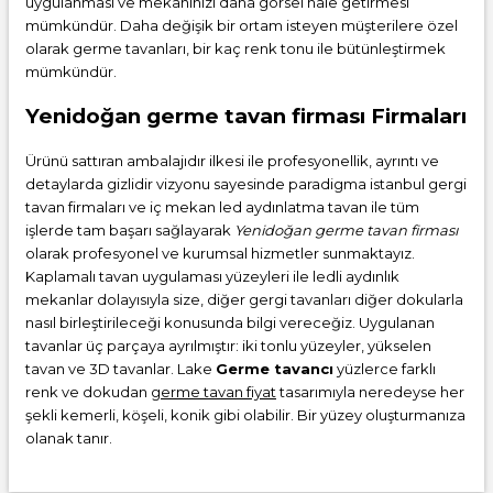
uygulanması ve mekanınızı daha görsel hale getirmesi
mümkündür. Daha değişik bir ortam isteyen müşterilere özel
olarak germe tavanları, bir kaç renk tonu ile bütünleştirmek
mümkündür.
Yenidoğan germe tavan firması Firmaları
Ürünü sattıran ambalajıdır ilkesi ile profesyonellik, ayrıntı ve
detaylarda gizlidir vizyonu sayesinde paradigma istanbul gergi
tavan firmaları ve iç mekan led aydınlatma tavan ile tüm
işlerde tam başarı sağlayarak
Yenidoğan germe tavan firması
olarak profesyonel ve kurumsal hizmetler sunmaktayız.
Kaplamalı tavan uygulaması yüzeyleri ile ledli aydınlık
mekanlar dolayısıyla size, diğer gergi tavanları diğer dokularla
nasıl birleştirileceği konusunda bilgi vereceğiz. Uygulanan
tavanlar üç parçaya ayrılmıştır: iki tonlu yüzeyler, yükselen
tavan ve 3D tavanlar. Lake
Germe tavancı
yüzlerce farklı
renk ve dokudan
germe tavan fiyat
tasarımıyla neredeyse her
şekli kemerli, köşeli, konik gibi olabilir. Bir yüzey oluşturmanıza
olanak tanır.