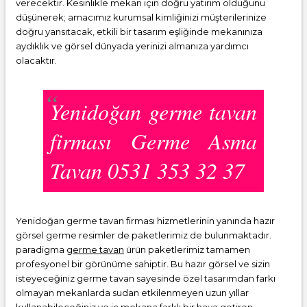
verecektir. Kesinlikle mekan için doğru yatırım olduğunu
düşünerek; amacımız kurumsal kimliğinizi müşterilerinize
doğru yansıtacak, etkili bir tasarım eşliğinde mekanınıza
aydıklık ve görsel dünyada yerinizi almanıza yardımcı
olacaktır.
Yenidoğan germe tavan
firması Germe Asma
Tavan 0531 353 32 37
Yenidoğan germe tavan firması hizmetlerinin yanında hazır
görsel germe resimler de paketlerimiz de bulunmaktadır.
paradigma
germe tavan
ürün paketlerimiz tamamen
profesyonel bir görünüme sahiptir. Bu hazır görsel ve sizin
isteyeceğiniz germe tavan sayesinde özel tasarımdan farkı
olmayan mekanlarda sudan etkilenmeyen uzun yıllar
kullanabileceğiniz ve iç mekana farklı bir hava getiren