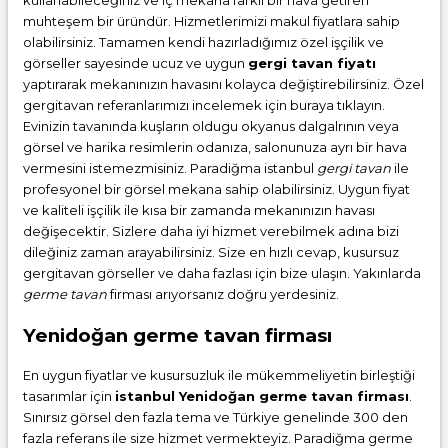
muhteşem bir üründür. Hizmetlerimizi makul fiyatlara sahip
olabilirsiniz. Tamamen kendi hazırladığımız özel işçilik ve
görseller sayesinde ucuz ve uygun
gergi tavan fiyatı
yaptırarak mekanınızın havasını kolayca değiştirebilirsiniz. Özel
gergitavan referanlarımızı incelemek için buraya tıklayın.
Evinizin tavanında kuşların oldugu okyanus dalgalrının veya
görsel ve harika resimlerin odanıza, salonunuza ayrı bir hava
vermesini istemezmisiniz. Paradiğma istanbul
gergi tavan
ile
profesyonel bir görsel mekana sahip olabilirsiniz. Uygun fiyat
ve kaliteli işçilik ile kısa bir zamanda mekanınızın havası
değişecektir. Sizlere daha iyi hizmet verebilmek adına bizi
dileğiniz zaman arayabilirsiniz. Size en hızlı cevap, kusursuz
gergitavan görseller ve daha fazlası için bize ulaşın. Yakınlarda
germe tavan
firması arıyorsanız doğru yerdesiniz.
Yenidoğan germe tavan firması
En uygun fiyatlar ve kusursuzluk ile mükemmeliyetin birleştiği
tasarımlar için
istanbul Yenidoğan germe tavan firması
.
Sınırsız görsel den fazla tema ve Türkiye genelinde 300 den
fazla referans ile size hizmet vermekteyiz. Paradiğma
germe