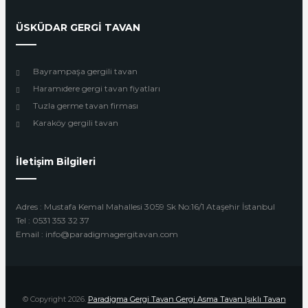
ÜSKÜDAR GERGİ TAVAN
Bayrampaşa gergili tavan
Haramıdere gergi tavan fiyatları
Tuzla germe tavan firması
Karaköy gergili tavan
İletişim Bilgileri
Adres : Mustafa Kemal Mahallesi 3059 Sk No:16/1 Ataşehir İstanbul
Tel : 0531 353 32 37
Email : info@paradigmagergitavan.com
© Copyright 2026.
Paradigma Gergi Tavan Gergi Asma Tavan Işıklı Tavan