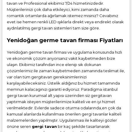
tavan
ve Professional ekibimiz 7/24 hizmetinizdedir.
Müşterilerinizi çok daha etkileyici, kimi zamanda daha
romantik ortamlarda ağırlamak istemez misiniz? Cevabınız
evet ise hemen renkli LED ışıklarla direkt veya endirekt olarak
aydınlatılmış gergi tavan sistemleri tam size göre.
Yenidoğan germe tavan firması Fiyatları
Yenidoğan germe tavan firması ve uygulama konusunda hızlı
ve ekonomik çözüm arıyorsanız vakit kaybetmeden bize
ulaşın. Ekibimiz tarafından ince elenip sık dokunan
çözümlerimiz ile zaman kaybetmeden zamanında teslimat ile,
var olan tüm gergitavan gereksinimlerinizi
karşılayabileceksiniz. Üstelik aldığınız bu hizmet tamamında
memnun kalacagınızı garanti ediyoruz. Paradigma istanbul
gergi tavan
kurumsal alt yapısı üzerinden siz gergitavan
yaptırmak isteyen müşterilerimize kaliteli ve en iyi hizmet
verilmektedir. Evlerde sadece oturma odalarında,en çok da
kamusal alanlarda kullanılması önerilen gergi tavanlar kaliteli
malzemelerden yapılmıştır. Uygulanması ile kaliteyi gözler
önüne seren
gergi tavan
bir kaç şekilde tasarlanarak