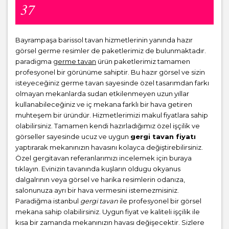
37
Bayrampaşa barissol tavan hizmetlerinin yanında hazır
görsel germe resimler de paketlerimiz de bulunmaktadır.
paradigma
germe tavan
ürün paketlerimiz tamamen
profesyonel bir görünüme sahiptir. Bu hazır görsel ve sizin
isteyeceğiniz germe tavan sayesinde özel tasarımdan farkı
olmayan mekanlarda sudan etkilenmeyen uzun yıllar
kullanabileceğiniz ve iç mekana farklı bir hava getiren
muhteşem bir üründür. Hizmetlerimizi makul fiyatlara sahip
olabilirsiniz. Tamamen kendi hazırladığımız özel işçilik ve
görseller sayesinde ucuz ve uygun
gergi tavan fiyatı
yaptırarak mekanınızın havasını kolayca değiştirebilirsiniz.
Özel gergitavan referanlarımızı incelemek için buraya
tıklayın. Evinizin tavanında kuşların oldugu okyanus
dalgalrının veya görsel ve harika resimlerin odanıza,
salonunuza ayrı bir hava vermesini istemezmisiniz.
Paradiğma istanbul
gergi tavan
ile profesyonel bir görsel
mekana sahip olabilirsiniz. Uygun fiyat ve kaliteli işçilik ile
kısa bir zamanda mekanınızın havası değişecektir. Sizlere