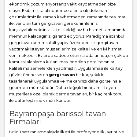
ekonomik çözüm arıyorsanız vakit kaybetmeden bize
ulaşın. Ekibimiz tarafından ince elenip sık dokunan
çözümlerimiz ile zaman kaybetmeden zamanında teslimat
ile, var olan tüm gergitavan gereksinimlerinizi
karşılayabileceksiniz. Üstelik aldığınız bu hizmet tamamında
memnun kalacagınızı garanti ediyoruz. Paradigma istanbul
gergi tavan
kurumsal alt yapısı üzerinden siz gergitavan
yaptırmak isteyen müşterilerimize kaliteli ve en iyi hizmet
verilmektedir. Evlerde sadece oturma odalarında,en çok da
kamusal alanlarda kullanılması önerilen gergi tavanlar
kaliteli malzemelerden yapılmıştır. Uygulanması ile kaliteyi
gözler önüne seren
gergi tavan
bir kaç şekilde
tasarlanarak uygulanması ve mekanınızı daha görsel hale
getirmesi mümkündür. Daha değişik bir ortam isteyen
müşterilere özel olarak germe tavanları, bir kaç renk tonu
ile bütünleştirmek mümkündür.
Bayrampaşa barissol tavan
Firmaları
Ürünü sattıran ambalajıdır ilkesi ile profesyonellik, ayrıntı ve