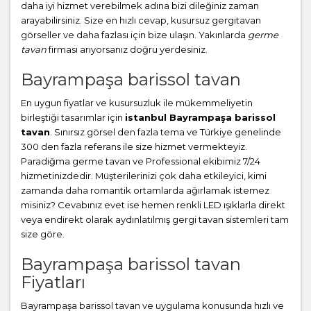
daha iyi hizmet verebilmek adına bizi dileğiniz zaman
arayabilirsiniz. Size en hızlı cevap, kusursuz gergitavan
görseller ve daha fazlası için bize ulaşın. Yakınlarda
germe
tavan
firması arıyorsanız doğru yerdesiniz.
Bayrampaşa barissol tavan
En uygun fiyatlar ve kusursuzluk ile mükemmeliyetin
birleştiği tasarımlar için
istanbul Bayrampaşa barissol
tavan
. Sınırsız görsel den fazla tema ve Türkiye genelinde
300 den fazla referans ile size hizmet vermekteyiz.
Paradiğma
germe tavan
ve Professional ekibimiz 7/24
hizmetinizdedir. Müşterilerinizi çok daha etkileyici, kimi
zamanda daha romantik ortamlarda ağırlamak istemez
misiniz? Cevabınız evet ise hemen renkli LED ışıklarla direkt
veya endirekt olarak aydınlatılmış gergi tavan sistemleri tam
size göre.
Bayrampaşa barissol tavan
Fiyatları
Bayrampaşa barissol tavan ve uygulama konusunda hızlı ve