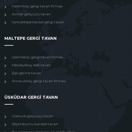
Hadımköy gergi tavan firması
Avcılar gökyüzü tavan
Sancaktepe barisol gergi tavan
MALTEPE GERGİ TAVAN
Çekmeköy gergi tavan firması
Mecıdıyekoy ledli tavan
Şişli germe tavan
Arnavutköy gergi tavan firması
ÜSKÜDAR GERGİ TAVAN
Gokturk gökyüzü tavan
Zeytinburnu barissol tavan
Bayrampaşa gergi tavan m2 fiyatları