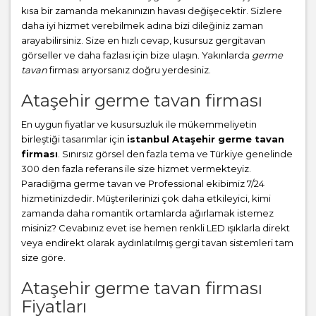
kısa bir zamanda mekanınızın havası değişecektir. Sizlere
daha iyi hizmet verebilmek adına bizi dileğiniz zaman
arayabilirsiniz. Size en hızlı cevap, kusursuz gergitavan
görseller ve daha fazlası için bize ulaşın. Yakınlarda
germe
tavan
firması arıyorsanız doğru yerdesiniz.
Ataşehir germe tavan firması
En uygun fiyatlar ve kusursuzluk ile mükemmeliyetin
birleştiği tasarımlar için
istanbul Ataşehir germe tavan
firması
. Sınırsız görsel den fazla tema ve Türkiye genelinde
300 den fazla referans ile size hizmet vermekteyiz.
Paradiğma
germe tavan
ve Professional ekibimiz 7/24
hizmetinizdedir. Müşterilerinizi çok daha etkileyici, kimi
zamanda daha romantik ortamlarda ağırlamak istemez
misiniz? Cevabınız evet ise hemen renkli LED ışıklarla direkt
veya endirekt olarak aydınlatılmış gergi tavan sistemleri tam
size göre.
Ataşehir germe tavan firması
Fiyatları