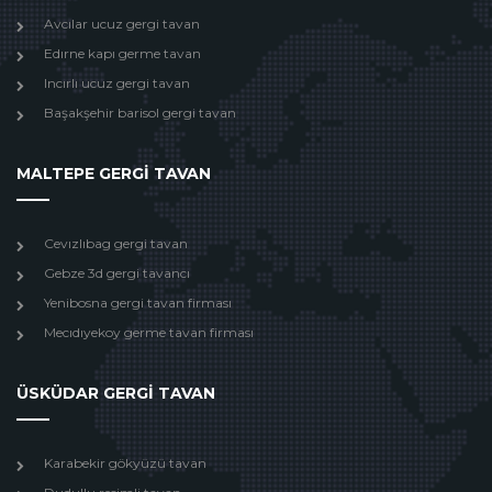
Avcılar ucuz gergi tavan
Edırne kapı germe tavan
Incırlı ucuz gergi tavan
Başakşehir barisol gergi tavan
MALTEPE GERGİ TAVAN
Cevızlıbag gergi tavan
Gebze 3d gergi tavancı
Yenibosna gergi tavan firması
Mecıdıyekoy germe tavan firması
ÜSKÜDAR GERGİ TAVAN
Karabekir gökyüzü tavan