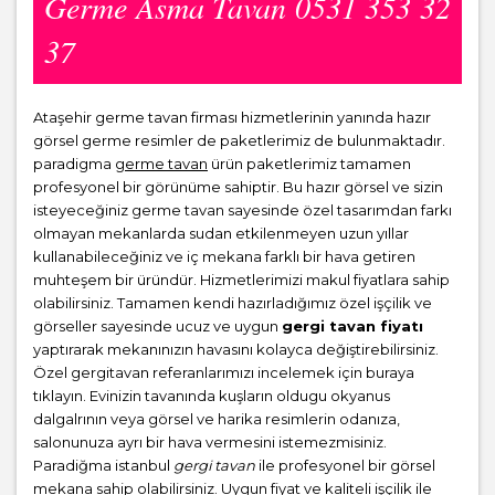
Germe Asma Tavan 0531 353 32
37
Ataşehir germe tavan firması hizmetlerinin yanında hazır
görsel germe resimler de paketlerimiz de bulunmaktadır.
paradigma
germe tavan
ürün paketlerimiz tamamen
profesyonel bir görünüme sahiptir. Bu hazır görsel ve sizin
isteyeceğiniz germe tavan sayesinde özel tasarımdan farkı
olmayan mekanlarda sudan etkilenmeyen uzun yıllar
kullanabileceğiniz ve iç mekana farklı bir hava getiren
muhteşem bir üründür. Hizmetlerimizi makul fiyatlara sahip
olabilirsiniz. Tamamen kendi hazırladığımız özel işçilik ve
görseller sayesinde ucuz ve uygun
gergi tavan fiyatı
yaptırarak mekanınızın havasını kolayca değiştirebilirsiniz.
Özel gergitavan referanlarımızı incelemek için buraya
tıklayın. Evinizin tavanında kuşların oldugu okyanus
dalgalrının veya görsel ve harika resimlerin odanıza,
salonunuza ayrı bir hava vermesini istemezmisiniz.
Paradiğma istanbul
gergi tavan
ile profesyonel bir görsel
mekana sahip olabilirsiniz. Uygun fiyat ve kaliteli işçilik ile