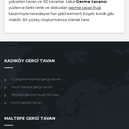
yükselen tavan ve 3D tavanlar. Lake
Germe tavancı
yüzlerce farklı renk ve dokudan
germe tavan fiyat
tasarımıyla neredeyse her şekli kemerli, köşeli, konik gibi
olabilir. Bir yüzey oluşturmanıza olanak tanır.
KADIKÖY GERGİ TAVAN
Gungoren barisol gergi tavan
Incırlı barisol gergi tavan
Beykoz germe tavan firması
Incırlı gergili tavan
MALTEPE GERGİ TAVAN