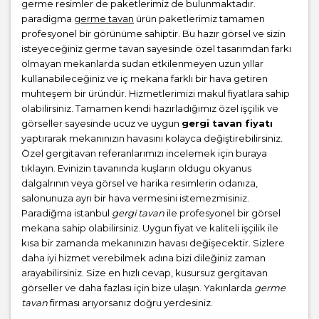
germe resimler de paketlerimiz de bulunmaktadır.
paradigma
germe tavan
ürün paketlerimiz tamamen
profesyonel bir görünüme sahiptir. Bu hazır görsel ve sizin
isteyeceğiniz germe tavan sayesinde özel tasarımdan farkı
olmayan mekanlarda sudan etkilenmeyen uzun yıllar
kullanabileceğiniz ve iç mekana farklı bir hava getiren
muhteşem bir üründür. Hizmetlerimizi makul fiyatlara sahip
olabilirsiniz. Tamamen kendi hazırladığımız özel işçilik ve
görseller sayesinde ucuz ve uygun
gergi tavan fiyatı
yaptırarak mekanınızın havasını kolayca değiştirebilirsiniz.
Özel gergitavan referanlarımızı incelemek için buraya
tıklayın. Evinizin tavanında kuşların oldugu okyanus
dalgalrının veya görsel ve harika resimlerin odanıza,
salonunuza ayrı bir hava vermesini istemezmisiniz.
Paradiğma istanbul
gergi tavan
ile profesyonel bir görsel
mekana sahip olabilirsiniz. Uygun fiyat ve kaliteli işçilik ile
kısa bir zamanda mekanınızın havası değişecektir. Sizlere
daha iyi hizmet verebilmek adına bizi dileğiniz zaman
arayabilirsiniz. Size en hızlı cevap, kusursuz gergitavan
görseller ve daha fazlası için bize ulaşın. Yakınlarda
germe
tavan
firması arıyorsanız doğru yerdesiniz.