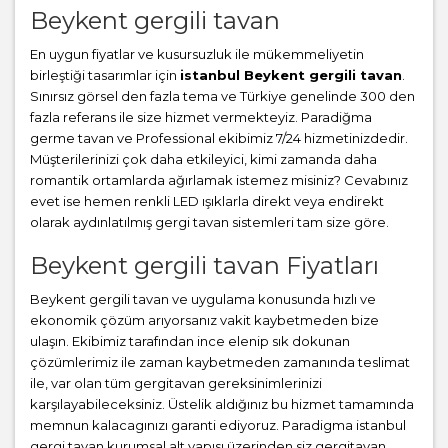
Beykent gergili tavan
En uygun fiyatlar ve kusursuzluk ile mükemmeliyetin
birleştiği tasarımlar için
istanbul Beykent gergili tavan
.
Sınırsız görsel den fazla tema ve Türkiye genelinde 300 den
fazla referans ile size hizmet vermekteyiz. Paradiğma
germe tavan
ve Professional ekibimiz 7/24 hizmetinizdedir.
Müşterilerinizi çok daha etkileyici, kimi zamanda daha
romantik ortamlarda ağırlamak istemez misiniz? Cevabınız
evet ise hemen renkli LED ışıklarla direkt veya endirekt
olarak aydınlatılmış gergi tavan sistemleri tam size göre.
Beykent gergili tavan Fiyatları
Beykent gergili tavan ve uygulama konusunda hızlı ve
ekonomik çözüm arıyorsanız vakit kaybetmeden bize
ulaşın. Ekibimiz tarafından ince elenip sık dokunan
çözümlerimiz ile zaman kaybetmeden zamanında teslimat
ile, var olan tüm gergitavan gereksinimlerinizi
karşılayabileceksiniz. Üstelik aldığınız bu hizmet tamamında
memnun kalacagınızı garanti ediyoruz. Paradigma istanbul
gergi tavan
kurumsal alt yapısı üzerinden siz gergitavan