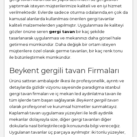
yaptırmak isteyen müşterilerimize kaliteli ve en iyi hizmet
verilmektedir. Evlerde sadece oturma odalarında,en çok da
kamusal alanlarda kullanılması önerilen gergi tavanlar
kaliteli malzemelerden yapılmıştır. Uygulanması ile kaliteyi
gözler önüne seren
gergi tavan
bir kaç şekilde
tasarlanarak uygulanması ve mekanınızı daha görsel hale
getirmesi mümkündür. Daha değişik bir ortam isteyen
müşterilere özel olarak germe tavanları, bir kaç renk tonu
ile bütünleştirmek mümkündür.
Beykent gergili tavan Firmaları
Ürünü sattıran ambalajıdır ilkesi ile profesyonellik, ayrıntı ve
detaylarda gizlidir vizyonu sayesinde paradigma istanbul
gergi tavan firmaları ve iç mekan led aydınlatma tavan ile
tüm işlerde tam başarı sağlayarak
Beykent gergili tavan
olarak profesyonel ve kurumsal hizmetler sunmaktayız.
Kaplamalı tavan uygulaması yüzeyleri ile ledli aydınlık
mekanlar dolayısıyla size, diğer gergi tavanları diğer
dokularla nasıl birleştirileceği konusunda bilgi vereceğiz.
Uygulanan tavanlar üç parçaya ayrılmıştır: iki tonlu yüzeyler,