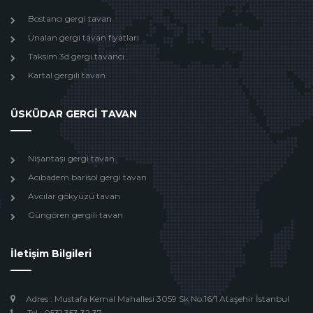
Bostancı gergi tavan
Ünalan gergi tavan fiyatları
Taksim 3d gergi tavancı
Kartal gergili tavan
ÜSKÜDAR GERGİ TAVAN
Nişantaşı gergi tavan
Acıbadem barisol gergi tavan
Avcılar gökyüzü tavan
Güngören gergili tavan
İletişim Bilgileri
Adres : Mustafa Kemal Mahallesi 3059 Sk No:16/1 Ataşehir İstanbul
Tel : 0531 353 32 37