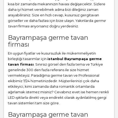
kısa bir zamanda mekanınızın havası değişecektir. Sizlere
daha iyi hizmet verebilmek adına bizi dileğiniz zaman
arayabilirsiniz. Size en hızlı cevap, kusursuz gergitavan
görseller ve daha fazlası için bize ulaşın. Yakınlarda
germe
tavan
firması arıyorsanız doğru yerdesiniz.
Bayrampaşa germe tavan
firması
En uygun fiyatlar ve kusursuzluk ile mükemmeliyetin
birleştiği tasarımlar için
istanbul Bayrampaşa germe
tavan firması
. Sınırsız görsel den fazla tema ve Türkiye
genelinde 300 den fazla referans ile size hizmet
vermekteyiz. Paradiğma
germe tavan
ve Professional
ekibimiz 7/24 hizmetinizdedir. Müşterilerinizi çok daha
etkileyici, kimi zamanda daha romantik ortamlarda
ağırlamak istemez misiniz? Cevabınız evet ise hemen renkli
LED ışıklarla direkt veya endirekt olarak aydınlatılmış gergi
tavan sistemleri tam size göre.
Bayrampaşa germe tavan