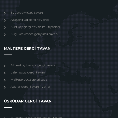
Eyüp gökyüzü tavan
Ataşehir 3d gergi tavancı
Kurtköy gergi tavan m2 fiyatları
Küçükçekmece gökyüzü tavan
MALTEPE GERGİ TAVAN
Alibeykoy barisol gergi tavan
Laleli ucuz gergi tavan
Maltepe ucuz gergi tavan
Adalar gergi tavan fiyatları
ÜSKÜDAR GERGİ TAVAN
Mustafa Kemal paşa resimli tavan