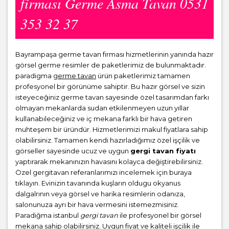
firması Germe Asma Tavan 0531
353 32 37
Bayrampaşa germe tavan firması hizmetlerinin yanında hazır
görsel germe resimler de paketlerimiz de bulunmaktadır.
paradigma
germe tavan
ürün paketlerimiz tamamen
profesyonel bir görünüme sahiptir. Bu hazır görsel ve sizin
isteyeceğiniz germe tavan sayesinde özel tasarımdan farkı
olmayan mekanlarda sudan etkilenmeyen uzun yıllar
kullanabileceğiniz ve iç mekana farklı bir hava getiren
muhteşem bir üründür. Hizmetlerimizi makul fiyatlara sahip
olabilirsiniz. Tamamen kendi hazırladığımız özel işçilik ve
görseller sayesinde ucuz ve uygun
gergi tavan fiyatı
yaptırarak mekanınızın havasını kolayca değiştirebilirsiniz.
Özel gergitavan referanlarımızı incelemek için buraya
tıklayın. Evinizin tavanında kuşların oldugu okyanus
dalgalrının veya görsel ve harika resimlerin odanıza,
salonunuza ayrı bir hava vermesini istemezmisiniz.
Paradiğma istanbul
gergi tavan
ile profesyonel bir görsel
mekana sahip olabilirsiniz. Uygun fiyat ve kaliteli işçilik ile