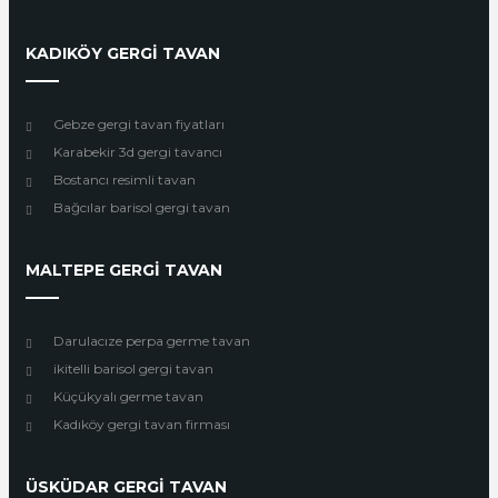
KADIKÖY GERGİ TAVAN
Gebze gergi tavan fiyatları
Karabekir 3d gergi tavancı
Bostancı resimli tavan
Bağcılar barisol gergi tavan
MALTEPE GERGİ TAVAN
Darulacıze perpa germe tavan
ikitelli barisol gergi tavan
Küçükyalı germe tavan
Kadıköy gergi tavan firması
ÜSKÜDAR GERGİ TAVAN