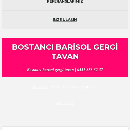
REFERANSLARIMIZ
BİZE ULAŞIN
BOSTANCI BARISOL GERGI
TAVAN
Bostancı barisol gergi tavan | 0531 353 32 37
Ana Sayfa
/
Bostancı barisol gergi tavan
Ana Sayfa