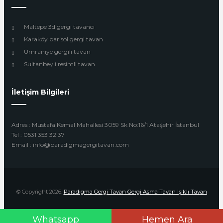
Maltepe 3d gergi tavancı
Karaköy barisol gergi tavan
Ümraniye gergili tavan
Sultanbeyli resimli tavan
İletişim Bilgileri
Adres : Mustafa Kemal Mahallesi 3059 Sk No:16/1 Ataşehir İstanbul
Tel : 0531 353 32 37
Email : info@paradigmagergitavan.com
© Copyright 2026.
Paradigma Gergi Tavan Gergi Asma Tavan Işıklı Tavan
Whatsapp
Hemen Ara
Design by
Beyoglu Webtasarım