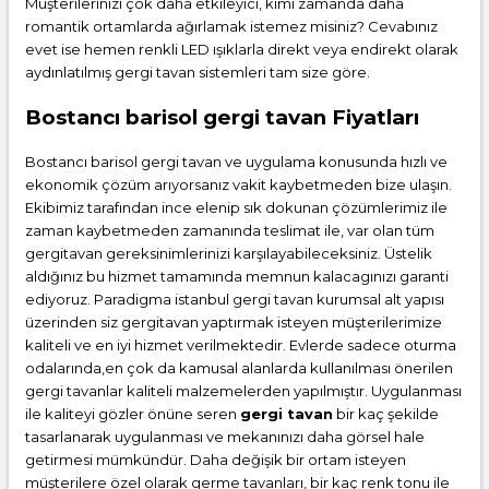
Müşterilerinizi çok daha etkileyici, kimi zamanda daha
romantik ortamlarda ağırlamak istemez misiniz? Cevabınız
evet ise hemen renkli LED ışıklarla direkt veya endirekt olarak
aydınlatılmış gergi tavan sistemleri tam size göre.
Bostancı barisol gergi tavan Fiyatları
Bostancı barisol gergi tavan ve uygulama konusunda hızlı ve
ekonomik çözüm arıyorsanız vakit kaybetmeden bize ulaşın.
Ekibimiz tarafından ince elenip sık dokunan çözümlerimiz ile
zaman kaybetmeden zamanında teslimat ile, var olan tüm
gergitavan gereksinimlerinizi karşılayabileceksiniz. Üstelik
aldığınız bu hizmet tamamında memnun kalacagınızı garanti
ediyoruz. Paradigma istanbul
gergi tavan
kurumsal alt yapısı
üzerinden siz gergitavan yaptırmak isteyen müşterilerimize
kaliteli ve en iyi hizmet verilmektedir. Evlerde sadece oturma
odalarında,en çok da kamusal alanlarda kullanılması önerilen
gergi tavanlar kaliteli malzemelerden yapılmıştır. Uygulanması
ile kaliteyi gözler önüne seren
gergi tavan
bir kaç şekilde
tasarlanarak uygulanması ve mekanınızı daha görsel hale
getirmesi mümkündür. Daha değişik bir ortam isteyen
müşterilere özel olarak germe tavanları, bir kaç renk tonu ile