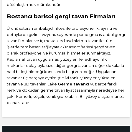
bütünleştirmek mümkündür.
Bostancı barisol gergi tavan Firmaları
Ürünü sattıran ambalajıdır ilkesi ile profesyonellik, ayrıntı ve
detaylarda gizlidir vizyonu sayesinde paradigma istanbul gergi
tavan firmaları ve iç mekan led aydınlatma tavan ile tüm
işlerde tam başarı sağlayarak
Bostancı barisol gergi tavan
olarak profesyonel ve kurumsal hizmetler sunmaktayız.
Kaplamalı tavan uygulaması yüzeyleri ile ledli aydınlık
mekanlar dolayısıyla size, diğer gergi tavanları diğer dokularla
nasıl birleştirileceği konusunda bilgi vereceğiz. Uygulanan
tavanlar üç parçaya ayrılmıştır: iki tonlu yüzeyler, yükselen
tavan ve 3D tavanlar. Lake
Germe tavancı
yüzlerce farklı
renk ve dokudan
germe tavan fiyat
tasarımıyla neredeyse her
şekli kemerli, köşeli, konik gibi olabilir. Bir yüzey oluşturmanıza
olanak tanır.