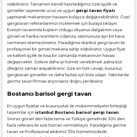
olabilirsiniz. Tamamen kendi hazırladığımız özel işçilik ve
görseller sayesinde ucuz ve uygun
gergi tavan fiyatı
yaptırarak mekanınızın havasını kolayca değiştirebilirsiniz. Özel
gergitavan referanlarımızı incelemek için buraya tıklayın.
Evinizin tavanında kuşların oldugu okyanus dalgalrının veya
görsel ve harika resimlerin odanıza, salonunuza ayrı bir hava
vermesini istemezmisiniz. Paradiğma istanbul
gergi tavan
ile
profesyonel bir görsel mekana sahip olabilirsiniz. Uygun fiyat
ve kaliteli işçilik ile kısa bir zamanda mekanınızın havası
değişecektir. Sizlere daha iyi hizmet verebilmek adına bizi
dileğiniz zaman arayabilirsiniz. Size en hızlı cevap, kusursuz
gergitavan görseller ve daha fazlası için bize ulaşın. Yakınlarda
germe tavan
firması arıyorsanız doğru yerdesiniz.
Bostancı barisol gergi tavan
En uygun fiyatlar ve kusursuzluk ile mükemmeliyetin birleştiği
tasarımlar için
istanbul Bostancı barisol gergi tavan
.
Sınırsız görsel den fazla tema ve Türkiye genelinde 300 den
fazla referans ile size hizmet vermekteyiz. Paradiğma
germe
tavan
ve Professional ekibimiz 7/24 hizmetinizdedir.