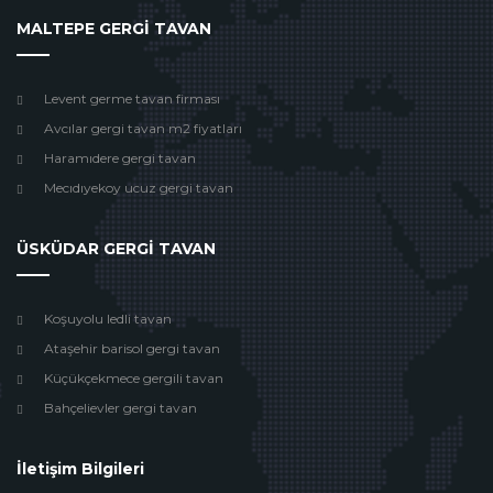
MALTEPE GERGİ TAVAN
Levent germe tavan firması
Avcılar gergi tavan m2 fiyatları
Haramıdere gergi tavan
Mecıdıyekoy ucuz gergi tavan
ÜSKÜDAR GERGİ TAVAN
Koşuyolu ledli tavan
Ataşehir barisol gergi tavan
Küçükçekmece gergili tavan
Bahçelievler gergi tavan
İletişim Bilgileri