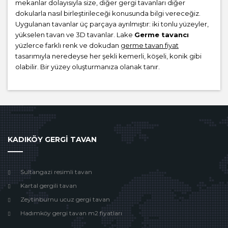
mekanlar dolayısıyla size, diğer gergi tavanları diğer
dokularla nasıl birleştirileceği konusunda bilgi vereceğiz.
Uygulanan tavanlar üç parçaya ayrılmıştır: iki tonlu yüzeyler,
yükselen tavan ve 3D tavanlar. Lake
Germe tavancı
yüzlerce farklı renk ve dokudan
germe tavan fiyat
tasarımıyla neredeyse her şekli kemerli, köşeli, konik gibi
olabilir. Bir yüzey oluşturmanıza olanak tanır.
KADIKÖY GERGİ TAVAN
Sultangazi resimli tavan
Kartal gergili tavan
Zeytinburnu ucuz gergi tavan
Hadımköy gergi tavan m2 fiyatları