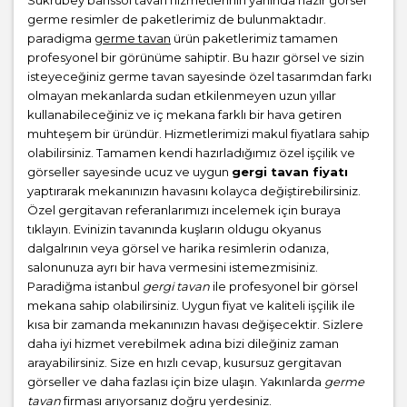
germe resimler de paketlerimiz de bulunmaktadır.
paradigma
germe tavan
ürün paketlerimiz tamamen
profesyonel bir görünüme sahiptir. Bu hazır görsel ve sizin
isteyeceğiniz germe tavan sayesinde özel tasarımdan farkı
olmayan mekanlarda sudan etkilenmeyen uzun yıllar
kullanabileceğiniz ve iç mekana farklı bir hava getiren
muhteşem bir üründür. Hizmetlerimizi makul fiyatlara sahip
olabilirsiniz. Tamamen kendi hazırladığımız özel işçilik ve
görseller sayesinde ucuz ve uygun
gergi tavan fiyatı
yaptırarak mekanınızın havasını kolayca değiştirebilirsiniz.
Özel gergitavan referanlarımızı incelemek için buraya
tıklayın. Evinizin tavanında kuşların oldugu okyanus
dalgalrının veya görsel ve harika resimlerin odanıza,
salonunuza ayrı bir hava vermesini istemezmisiniz.
Paradiğma istanbul
gergi tavan
ile profesyonel bir görsel
mekana sahip olabilirsiniz. Uygun fiyat ve kaliteli işçilik ile
kısa bir zamanda mekanınızın havası değişecektir. Sizlere
daha iyi hizmet verebilmek adına bizi dileğiniz zaman
arayabilirsiniz. Size en hızlı cevap, kusursuz gergitavan
görseller ve daha fazlası için bize ulaşın. Yakınlarda
germe
tavan
firması arıyorsanız doğru yerdesiniz.