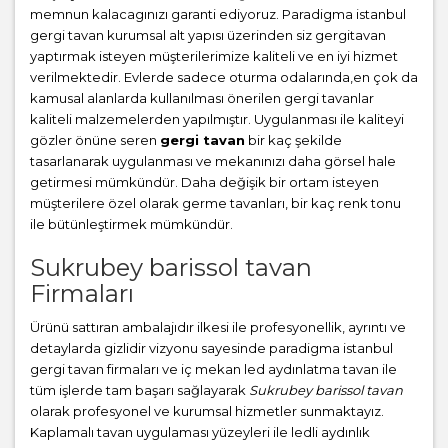
memnun kalacagınızı garanti ediyoruz. Paradigma istanbul
gergi tavan
kurumsal alt yapısı üzerinden siz gergitavan
yaptırmak isteyen müşterilerimize kaliteli ve en iyi hizmet
verilmektedir. Evlerde sadece oturma odalarında,en çok da
kamusal alanlarda kullanılması önerilen gergi tavanlar
kaliteli malzemelerden yapılmıştır. Uygulanması ile kaliteyi
gözler önüne seren
gergi tavan
bir kaç şekilde
tasarlanarak uygulanması ve mekanınızı daha görsel hale
getirmesi mümkündür. Daha değişik bir ortam isteyen
müşterilere özel olarak germe tavanları, bir kaç renk tonu
ile bütünleştirmek mümkündür.
Sukrubey barissol tavan
Firmaları
Ürünü sattıran ambalajıdır ilkesi ile profesyonellik, ayrıntı ve
detaylarda gizlidir vizyonu sayesinde paradigma istanbul
gergi tavan firmaları ve iç mekan led aydınlatma tavan ile
tüm işlerde tam başarı sağlayarak
Sukrubey barissol tavan
olarak profesyonel ve kurumsal hizmetler sunmaktayız.
Kaplamalı tavan uygulaması yüzeyleri ile ledli aydınlık