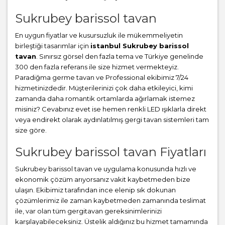
Sukrubey barissol tavan
En uygun fiyatlar ve kusursuzluk ile mükemmeliyetin
birleştiği tasarımlar için
istanbul Sukrubey barissol
tavan
. Sınırsız görsel den fazla tema ve Türkiye genelinde
300 den fazla referans ile size hizmet vermekteyiz.
Paradiğma
germe tavan
ve Professional ekibimiz 7/24
hizmetinizdedir. Müşterilerinizi çok daha etkileyici, kimi
zamanda daha romantik ortamlarda ağırlamak istemez
misiniz? Cevabınız evet ise hemen renkli LED ışıklarla direkt
veya endirekt olarak aydınlatılmış gergi tavan sistemleri tam
size göre.
Sukrubey barissol tavan Fiyatları
Sukrubey barissol tavan ve uygulama konusunda hızlı ve
ekonomik çözüm arıyorsanız vakit kaybetmeden bize
ulaşın. Ekibimiz tarafından ince elenip sık dokunan
çözümlerimiz ile zaman kaybetmeden zamanında teslimat
ile, var olan tüm gergitavan gereksinimlerinizi
karşılayabileceksiniz. Üstelik aldığınız bu hizmet tamamında