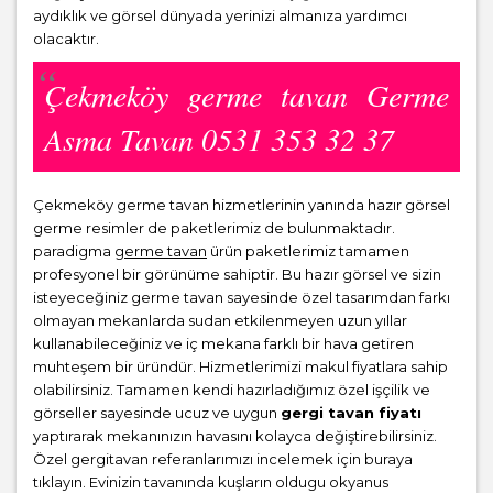
aydıklık ve görsel dünyada yerinizi almanıza yardımcı
olacaktır.
Çekmeköy germe tavan Germe
Asma Tavan 0531 353 32 37
Çekmeköy germe tavan hizmetlerinin yanında hazır görsel
germe resimler de paketlerimiz de bulunmaktadır.
paradigma
germe tavan
ürün paketlerimiz tamamen
profesyonel bir görünüme sahiptir. Bu hazır görsel ve sizin
isteyeceğiniz germe tavan sayesinde özel tasarımdan farkı
olmayan mekanlarda sudan etkilenmeyen uzun yıllar
kullanabileceğiniz ve iç mekana farklı bir hava getiren
muhteşem bir üründür. Hizmetlerimizi makul fiyatlara sahip
olabilirsiniz. Tamamen kendi hazırladığımız özel işçilik ve
görseller sayesinde ucuz ve uygun
gergi tavan fiyatı
yaptırarak mekanınızın havasını kolayca değiştirebilirsiniz.
Özel gergitavan referanlarımızı incelemek için buraya
tıklayın. Evinizin tavanında kuşların oldugu okyanus