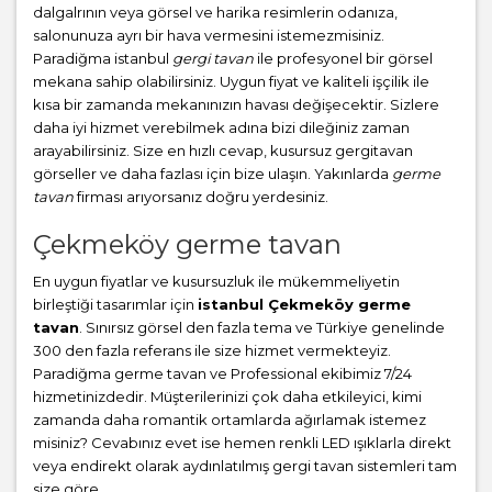
dalgalrının veya görsel ve harika resimlerin odanıza,
salonunuza ayrı bir hava vermesini istemezmisiniz.
Paradiğma istanbul
gergi tavan
ile profesyonel bir görsel
mekana sahip olabilirsiniz. Uygun fiyat ve kaliteli işçilik ile
kısa bir zamanda mekanınızın havası değişecektir. Sizlere
daha iyi hizmet verebilmek adına bizi dileğiniz zaman
arayabilirsiniz. Size en hızlı cevap, kusursuz gergitavan
görseller ve daha fazlası için bize ulaşın. Yakınlarda
germe
tavan
firması arıyorsanız doğru yerdesiniz.
Çekmeköy germe tavan
En uygun fiyatlar ve kusursuzluk ile mükemmeliyetin
birleştiği tasarımlar için
istanbul Çekmeköy germe
tavan
. Sınırsız görsel den fazla tema ve Türkiye genelinde
300 den fazla referans ile size hizmet vermekteyiz.
Paradiğma
germe tavan
ve Professional ekibimiz 7/24
hizmetinizdedir. Müşterilerinizi çok daha etkileyici, kimi
zamanda daha romantik ortamlarda ağırlamak istemez
misiniz? Cevabınız evet ise hemen renkli LED ışıklarla direkt
veya endirekt olarak aydınlatılmış gergi tavan sistemleri tam
size göre.