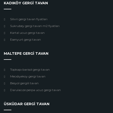
KADIKÖY GERGİ TAVAN
Silivri gergi tavan fiyatları
Sukrubey gergi tavan m2 fiyatları
Kartal ucuz gergi tavan
Esenyurt gergi tavan
MALTEPE GERGİ TAVAN
Topkapı barisol gergi tavan
Mecıdıyekoy gergi tavan
Besyol gergili tavan
Darulacıze perpa ucuz gergi tavan
ÜSKÜDAR GERGİ TAVAN