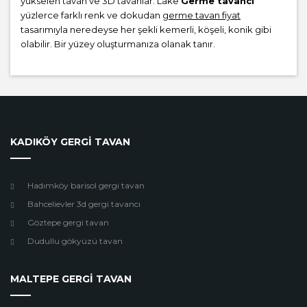
yükselen tavan ve 3D tavanlar. Lake
Germe tavancı
yüzlerce farklı renk ve dokudan
germe tavan fiyat
tasarımıyla neredeyse her şekli kemerli, köşeli, konik gibi
olabilir. Bir yüzey oluşturmanıza olanak tanır.
KADIKÖY GERGİ TAVAN
Hadımköy barisol gergi tavan
Bahcelievler 3d gergi tavancı
Göztepe gergi tavan
Dudullu gökyüzü tavan
MALTEPE GERGİ TAVAN