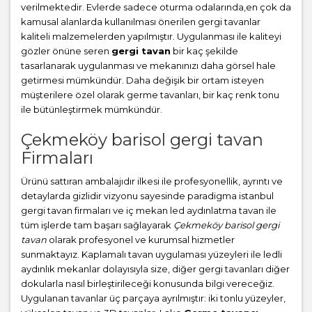
verilmektedir. Evlerde sadece oturma odalarında,en çok da
kamusal alanlarda kullanılması önerilen gergi tavanlar
kaliteli malzemelerden yapılmıştır. Uygulanması ile kaliteyi
gözler önüne seren
gergi tavan
bir kaç şekilde
tasarlanarak uygulanması ve mekanınızı daha görsel hale
getirmesi mümkündür. Daha değişik bir ortam isteyen
müşterilere özel olarak germe tavanları, bir kaç renk tonu
ile bütünleştirmek mümkündür.
Çekmeköy barisol gergi tavan
Firmaları
Ürünü sattıran ambalajıdır ilkesi ile profesyonellik, ayrıntı ve
detaylarda gizlidir vizyonu sayesinde paradigma istanbul
gergi tavan firmaları ve iç mekan led aydınlatma tavan ile
tüm işlerde tam başarı sağlayarak
Çekmeköy barisol gergi
tavan
olarak profesyonel ve kurumsal hizmetler
sunmaktayız. Kaplamalı tavan uygulaması yüzeyleri ile ledli
aydınlık mekanlar dolayısıyla size, diğer gergi tavanları diğer
dokularla nasıl birleştirileceği konusunda bilgi vereceğiz.
Uygulanan tavanlar üç parçaya ayrılmıştır: iki tonlu yüzeyler,