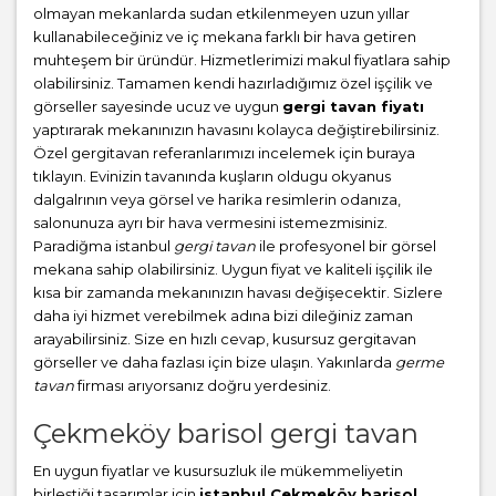
olmayan mekanlarda sudan etkilenmeyen uzun yıllar
kullanabileceğiniz ve iç mekana farklı bir hava getiren
muhteşem bir üründür. Hizmetlerimizi makul fiyatlara sahip
olabilirsiniz. Tamamen kendi hazırladığımız özel işçilik ve
görseller sayesinde ucuz ve uygun
gergi tavan fiyatı
yaptırarak mekanınızın havasını kolayca değiştirebilirsiniz.
Özel gergitavan referanlarımızı incelemek için buraya
tıklayın. Evinizin tavanında kuşların oldugu okyanus
dalgalrının veya görsel ve harika resimlerin odanıza,
salonunuza ayrı bir hava vermesini istemezmisiniz.
Paradiğma istanbul
gergi tavan
ile profesyonel bir görsel
mekana sahip olabilirsiniz. Uygun fiyat ve kaliteli işçilik ile
kısa bir zamanda mekanınızın havası değişecektir. Sizlere
daha iyi hizmet verebilmek adına bizi dileğiniz zaman
arayabilirsiniz. Size en hızlı cevap, kusursuz gergitavan
görseller ve daha fazlası için bize ulaşın. Yakınlarda
germe
tavan
firması arıyorsanız doğru yerdesiniz.
Çekmeköy barisol gergi tavan
En uygun fiyatlar ve kusursuzluk ile mükemmeliyetin
birleştiği tasarımlar için
istanbul Çekmeköy barisol