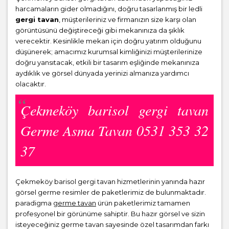
harcamaların gider olmadığını, doğru tasarlanmış bir ledli
gergi tavan
, müşterileriniz ve firmanızın size karşı olan
görüntüsünü değiştireceği gibi mekanınıza da şıklık
verecektir. Kesinlikle mekan için doğru yatırım olduğunu
düşünerek; amacımız kurumsal kimliğinizi müşterilerinize
doğru yansıtacak, etkili bir tasarım eşliğinde mekanınıza
aydıklık ve görsel dünyada yerinizi almanıza yardımcı
olacaktır.
Çekmeköy barisol gergi tavan
Germe Asma Tavan 0531 353 32
37
Çekmeköy barisol gergi tavan hizmetlerinin yanında hazır
görsel germe resimler de paketlerimiz de bulunmaktadır.
paradigma
germe tavan
ürün paketlerimiz tamamen
profesyonel bir görünüme sahiptir. Bu hazır görsel ve sizin
isteyeceğiniz germe tavan sayesinde özel tasarımdan farkı