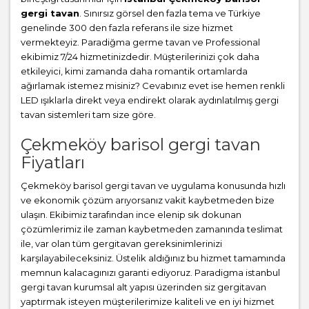
gergi tavan
. Sınırsız görsel den fazla tema ve Türkiye
genelinde 300 den fazla referans ile size hizmet
vermekteyiz. Paradiğma
germe tavan
ve Professional
ekibimiz 7/24 hizmetinizdedir. Müşterilerinizi çok daha
etkileyici, kimi zamanda daha romantik ortamlarda
ağırlamak istemez misiniz? Cevabınız evet ise hemen renkli
LED ışıklarla direkt veya endirekt olarak aydınlatılmış gergi
tavan sistemleri tam size göre.
Çekmeköy barisol gergi tavan
Fiyatları
Çekmeköy barisol gergi tavan ve uygulama konusunda hızlı
ve ekonomik çözüm arıyorsanız vakit kaybetmeden bize
ulaşın. Ekibimiz tarafından ince elenip sık dokunan
çözümlerimiz ile zaman kaybetmeden zamanında teslimat
ile, var olan tüm gergitavan gereksinimlerinizi
karşılayabileceksiniz. Üstelik aldığınız bu hizmet tamamında
memnun kalacagınızı garanti ediyoruz. Paradigma istanbul
gergi tavan
kurumsal alt yapısı üzerinden siz gergitavan
yaptırmak isteyen müşterilerimize kaliteli ve en iyi hizmet