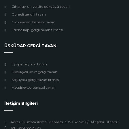
Cıhangır unıversite gökyüzü tavan
Gunesli gergili tavan
Okmeydanı barissol tavan
Edırne kapı gergi tavan firması
ÜSKÜDAR GERGİ TAVAN
Eyüp gökyüzü tavan
Küçükyalı ucuz gergi tavan
Koşuyolu gergi tavan firması
Mecıdıyekoy barissol tavan
İletişim Bilgileri
Adres : Mustafa Kemal Mahallesi 3059 Sk No:16/1 Ataşehir İstanbul
Tel : 0531 353 32 37