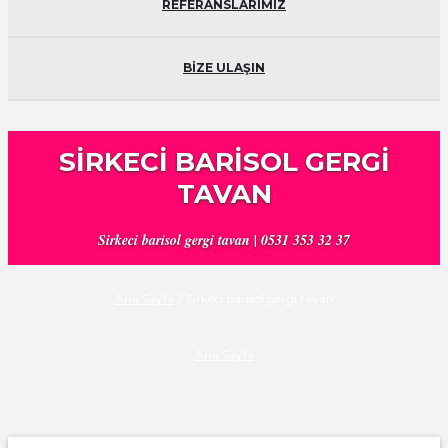
REFERANSLARIMIZ
BİZE ULAŞIN
SIRKECI BARISOL GERGI
TAVAN
Sirkeci barisol gergi tavan | 0531 353 32 37
Ana Sayfa
/
Sirkeci barisol gergi tavan
Ana Sayfa