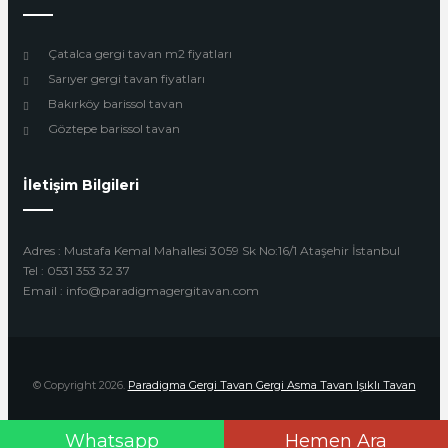
Çatalca gergi tavan m2 fiyatları
Sarıyer gergi tavan fiyatları
Bakırköy barissol tavan
Göztepe barissol tavan
İletişim Bilgileri
Adres : Mustafa Kemal Mahallesi 3059 Sk No:16/1 Ataşehir İstanbul
Tel : 0531 353 32 37
Email : info@paradigmagergitavan.com
© Copyright 2026.
Paradigma Gergi Tavan Gergi Asma Tavan Işıklı Tavan
Whatsapp
Hemen Ara
Design by
Beyoglu Webtasarım