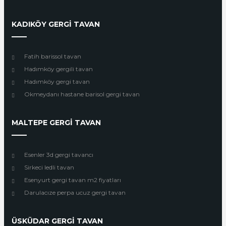
KADIKÖY GERGİ TAVAN
Fatih barissol tavan
Hadımköy gergili tavan
Hadımköy gergi tavan
Okmeydanı hastane barisol gergi tavan
MALTEPE GERGİ TAVAN
Esenler 3d gergi tavancı
Sirkeci ledli tavan
Esenyurt gergi tavan m2 fiyatları
Darulacıze perpa ucuz gergi tavan
ÜSKÜDAR GERGİ TAVAN