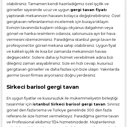
olabilirsiniz. Tamamen kendi hazırladığımız özel işçilik ve
görseller sayesinde ucuz ve uygun
gergi tavan fiyatı
yaptırarak mekanınızın havasını kolayca değiştirebilirsiniz. Özel
gergitavan referanlarımızı incelemek için buraya tıklayın.
Evinizin tavanında kuşların oldugu okyanus dalgalrının veya
görsel ve harika resimlerin odanıza, salonunuza ayrı bir hava
vermesini istemezmisiniz. Paradiğma istanbul
gergi tavan
ile
profesyonel bir görsel mekana sahip olabilirsiniz. Uygun fiyat
ve kaliteli işçilik ile kısa bir zamanda mekanınızın havası
değişecektir. Sizlere daha iyi hizmet verebilmek adına bizi
dileğiniz zaman arayabilirsiniz. Size en hızlı cevap, kusursuz
gergitavan görseller ve daha fazlası için bize ulaşın. Yakınlarda
germe tavan
firması arıyorsanız doğru yerdesiniz.
Sirkeci barisol gergi tavan
En uygun fiyatlar ve kusursuzluk ile mükemmeliyetin birleştiği
tasarımlar için
istanbul Sirkeci barisol gergi tavan
. Sınırsız
görsel den fazla tema ve Türkiye genelinde 300 den fazla
referans ile size hizmet vermekteyiz. Paradiğma
germe tavan
ve Professional ekibimiz 7/24 hizmetinizdedir. Müşterilerinizi