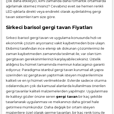
çok daha etkileyici, kimi zamanda daha romantik ortamlarda
ağırlamak istemez misiniz? Cevabınız evet ise hemen renkli
LED ışıklarla direkt veya endirekt olarak aydınlatılmış gergi
tavan sistemleri tam size göre.
Sirkeci barisol gergi tavan Fiyatları
Sirkeci barisol gergi tavan ve uygulama konusunda hızlı ve
ekonomik çözüm arıyorsanız vakit kaybetmeden bize ulaşın.
Ekibimiz tarafından ince elenip sık dokunan çözümlerimiz ile
zaman kaybetmeden zamanında teslimat ile, var olan tüm
gergitavan gereksinimlerinizi karşılayabileceksiniz. Üstelik
aldığınız bu hizmet tamamında memnun kalacagınızı garanti
ediyoruz. Paradigma istanbul
gergi tavan
kurumsal alt yapısı
üzerinden siz gergitavan yaptırmak isteyen müşterilerimize
kaliteli ve en iyi hizmet verilmektedir. Evlerde sadece oturma
odalarında,en çok da kamusal alanlarda kullanılması önerilen
gergi tavanlar kaliteli malzemelerden yapılmıştır. Uygulanması
ile kaliteyi gözler önüne seren
gergi tavan
bir kaç şekilde
tasarlanarak uygulanması ve mekanınızı daha görsel hale
getirmesi mümkündür. Daha değişik bir ortam isteyen
müşterilere özel olarak germe tavanları, bir kaç renk tonu ile