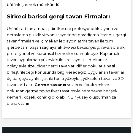
bütünleştirmek mümkündür.
Sirkeci barisol gergi tavan Firmaları
Ürünü sattıran ambalajıdır ilkesi ile profesyonellik, ayrıntı ve
detaylarda gizlidir vizyonu sayesinde paradigma istanbul gergi
tavan firmaları ve iç mekan led aydınlatma tavan ile tüm
işlerde tam başarı sağlayarak
Sirkeci barisol gergi tavan
olarak
profesyonel ve kurumsal hizmetler sunmaktayız. Kaplamalı
tavan uygulaması yüzeyleri ile ledli aydınlık mekanlar
dolayısıyla size, diğer gergi tavanları diğer dokularla nasıl
birleştirileceği konusunda bilgi vereceğiz. Uygulanan tavanlar
üç parçaya ayrılmıştır: iki tonlu yüzeyler, yükselen tavan ve 3D
tavanlar. Lake
Germe tavancı
yüzlerce farklı renk ve
dokudan
germe tavan fiyat
tasarımıyla neredeyse her şekli
kemerli, köşeli, konik gibi olabilir. Bir yüzey oluşturmanıza
olanak tanır.