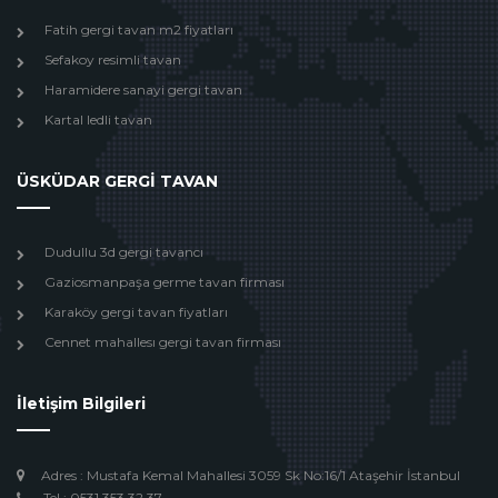
Fatih gergi tavan m2 fiyatları
Sefakoy resimli tavan
Haramidere sanayi gergi tavan
Kartal ledli tavan
ÜSKÜDAR GERGİ TAVAN
Dudullu 3d gergi tavancı
Gaziosmanpaşa germe tavan firması
Karaköy gergi tavan fiyatları
Cennet mahallesı gergi tavan firması
İletişim Bilgileri
Adres : Mustafa Kemal Mahallesi 3059 Sk No:16/1 Ataşehir İstanbul
Tel : 0531 353 32 37