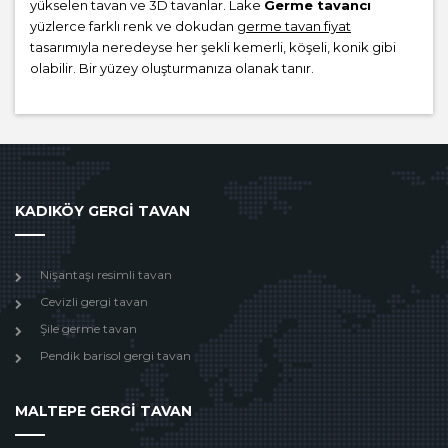
yükselen tavan ve 3D tavanlar. Lake
Germe tavancı
yüzlerce farklı renk ve dokudan
germe tavan fiyat
tasarımıyla neredeyse her şekli kemerli, köşeli, konik gibi
olabilir. Bir yüzey oluşturmanıza olanak tanır.
KADIKÖY GERGİ TAVAN
Nişantaşı resimli tavan
Cevizli gergi tavan
Şile germe tavan
Pendik barisol gergi tavan
MALTEPE GERGİ TAVAN