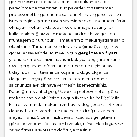
germe resimler de paketlerimiz de bulunmaktadır.
paradigma
germe tavan
ürün paketlerimiz tamamen
profesyonel bir görünüme sahiptir. Bu hazır görsel ve sizin
isteyeceğiniz germe tavan sayesinde özel tasarımdan farkı
olmayan mekanlarda sudan etkilenmeyen uzun yıllar
kullanabileceğiniz ve iç mekana farklı bir hava getiren
muhteşem bir üründür. Hizmetlerimizi makul fiyatlara sahip
olabilirsiniz. Tamamen kendi hazırladığımız özel işçilik ve
görseller sayesinde ucuz ve uygun
gergi tavan fiyatı
yaptırarak mekanınızın havasını kolayca değiştirebilirsiniz.
Özel gergitavan referanlarımızı incelemek için buraya
tıklayın. Evinizin tavanında kuşların oldugu okyanus
dalgalrının veya görsel ve harika resimlerin odanıza,
salonunuza ayrı bir hava vermesini istemezmisiniz.
Paradiğma istanbul
gergi tavan
ile profesyonel bir görsel
mekana sahip olabilirsiniz. Uygun fiyat ve kaliteli işçilik ile
kısa bir zamanda mekanınızın havası değişecektir. Sizlere
daha iyi hizmet verebilmek adına bizi dileğiniz zaman
arayabilirsiniz. Size en hızlı cevap, kusursuz gergitavan
görseller ve daha fazlası için bize ulaşın. Yakınlarda
germe
tavan
firması arıyorsanız doğru yerdesiniz.