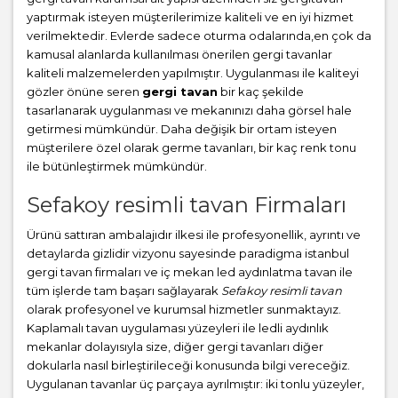
yaptırmak isteyen müşterilerimize kaliteli ve en iyi hizmet
verilmektedir. Evlerde sadece oturma odalarında,en çok da
kamusal alanlarda kullanılması önerilen gergi tavanlar
kaliteli malzemelerden yapılmıştır. Uygulanması ile kaliteyi
gözler önüne seren
gergi tavan
bir kaç şekilde
tasarlanarak uygulanması ve mekanınızı daha görsel hale
getirmesi mümkündür. Daha değişik bir ortam isteyen
müşterilere özel olarak germe tavanları, bir kaç renk tonu
ile bütünleştirmek mümkündür.
Sefakoy resimli tavan Firmaları
Ürünü sattıran ambalajıdır ilkesi ile profesyonellik, ayrıntı ve
detaylarda gizlidir vizyonu sayesinde paradigma istanbul
gergi tavan firmaları ve iç mekan led aydınlatma tavan ile
tüm işlerde tam başarı sağlayarak
Sefakoy resimli tavan
olarak profesyonel ve kurumsal hizmetler sunmaktayız.
Kaplamalı tavan uygulaması yüzeyleri ile ledli aydınlık
mekanlar dolayısıyla size, diğer gergi tavanları diğer
dokularla nasıl birleştirileceği konusunda bilgi vereceğiz.
Uygulanan tavanlar üç parçaya ayrılmıştır: iki tonlu yüzeyler,