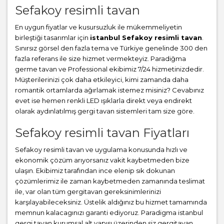
Sefakoy resimli tavan
En uygun fiyatlar ve kusursuzluk ile mükemmeliyetin
birleştiği tasarımlar için
istanbul Sefakoy resimli tavan
.
Sınırsız görsel den fazla tema ve Türkiye genelinde 300 den
fazla referans ile size hizmet vermekteyiz. Paradiğma
germe tavan
ve Professional ekibimiz 7/24 hizmetinizdedir.
Müşterilerinizi çok daha etkileyici, kimi zamanda daha
romantik ortamlarda ağırlamak istemez misiniz? Cevabınız
evet ise hemen renkli LED ışıklarla direkt veya endirekt
olarak aydınlatılmış gergi tavan sistemleri tam size göre.
Sefakoy resimli tavan Fiyatları
Sefakoy resimli tavan ve uygulama konusunda hızlı ve
ekonomik çözüm arıyorsanız vakit kaybetmeden bize
ulaşın. Ekibimiz tarafından ince elenip sık dokunan
çözümlerimiz ile zaman kaybetmeden zamanında teslimat
ile, var olan tüm gergitavan gereksinimlerinizi
karşılayabileceksiniz. Üstelik aldığınız bu hizmet tamamında
memnun kalacagınızı garanti ediyoruz. Paradigma istanbul
gergi tavan
kurumsal alt yapısı üzerinden siz gergitavan