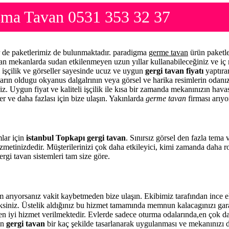
sma Tavan 0531 353 32 37
r de paketlerimiz de bulunmaktadır. paradigma
germe tavan
ürün paketle
yan mekanlarda sudan etkilenmeyen uzun yıllar kullanabileceğiniz ve iç
l işçilik ve görseller sayesinde ucuz ve uygun
gergi tavan fiyatı
yaptıra
şların oldugu okyanus dalgalrının veya görsel ve harika resimlerin odan
iz. Uygun fiyat ve kaliteli işçilik ile kısa bir zamanda mekanınızın havas
er ve daha fazlası için bize ulaşın. Yakınlarda
germe tavan
firması arıyo
mlar için
istanbul Topkapı gergi tavan
. Sınırsız görsel den fazla tema
zmetinizdedir. Müşterilerinizi çok daha etkileyici, kimi zamanda daha 
rgi tavan sistemleri tam size göre.
arıyorsanız vakit kaybetmeden bize ulaşın. Ekibimiz tarafından ince
eceksiniz. Üstelik aldığınız bu hizmet tamamında memnun kalacagınızı ga
 en iyi hizmet verilmektedir. Evlerde sadece oturma odalarında,en çok da 
en
gergi tavan
bir kaç şekilde tasarlanarak uygulanması ve mekanınızı 