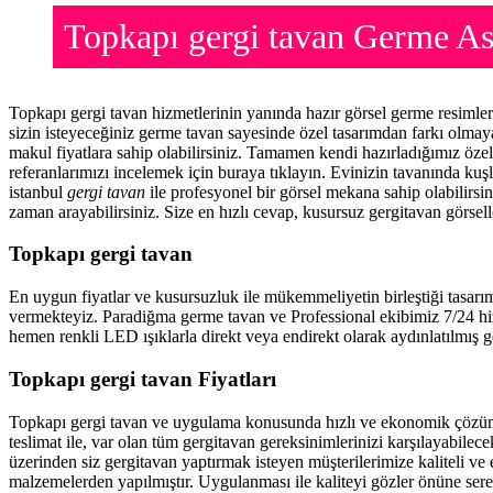
Topkapı gergi tavan Germe A
Topkapı gergi tavan hizmetlerinin yanında hazır görsel germe resimle
sizin isteyeceğiniz germe tavan sayesinde özel tasarımdan farkı olma
makul fiyatlara sahip olabilirsiniz. Tamamen kendi hazırladığımız öze
referanlarımızı incelemek için buraya tıklayın. Evinizin tavanında ku
istanbul
gergi tavan
ile profesyonel bir görsel mekana sahip olabilirsin
zaman arayabilirsiniz. Size en hızlı cevap, kusursuz gergitavan görsell
Topkapı gergi tavan
En uygun fiyatlar ve kusursuzluk ile mükemmeliyetin birleştiği tasarı
vermekteyiz. Paradiğma
germe tavan
ve Professional ekibimiz 7/24 hi
hemen renkli LED ışıklarla direkt veya endirekt olarak aydınlatılmış ge
Topkapı gergi tavan Fiyatları
Topkapı gergi tavan ve uygulama konusunda hızlı ve ekonomik çözüm 
teslimat ile, var olan tüm gergitavan gereksinimlerinizi karşılayabil
üzerinden siz gergitavan yaptırmak isteyen müşterilerimize kaliteli ve
malzemelerden yapılmıştır. Uygulanması ile kaliteyi gözler önüne ser