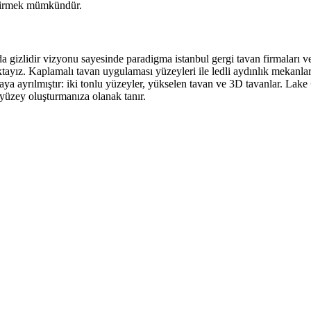
eştirmek mümkündür.
arda gizlidir vizyonu sayesinde paradigma istanbul gergi tavan firmaları 
ız. Kaplamalı tavan uygulaması yüzeyleri ile ledli aydınlık mekanlar do
aya ayrılmıştır: iki tonlu yüzeyler, yükselen tavan ve 3D tavanlar. Lake
r yüzey oluşturmanıza olanak tanır.