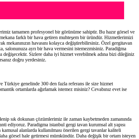
rimiz tamamen profesyonel bir görünüme sahiptir. Bu hazır görsel ve
 mekana farklı bir hava getiren muhteşem bir üründür. Hizmetlerimizi
rak mekanınızın havasını kolayca değiştirebilirsiniz. Özel gergitavan
ıza, salonunuza ayrı bir hava vermesini istemezmisiniz. Paradiğma
ı değişecektir. Sizlere daha iyi hizmet verebilmek adına bizi dileğiniz
rsanız doğru yerdesiniz.
 ve Türkiye genelinde 300 den fazla referans ile size hizmet
romantik ortamlarda ağırlamak istemez misiniz? Cevabınız evet ise
 elenip sık dokunan çözümlerimiz ile zaman kaybetmeden zamanında
ranti ediyoruz. Paradigma istanbul
gergi tavan
kurumsal alt yapısı
kamusal alanlarda kullanılması önerilen gergi tavanlar kaliteli
daha görsel hale getirmesi mümkündür. Daha değişik bir ortam isteyen