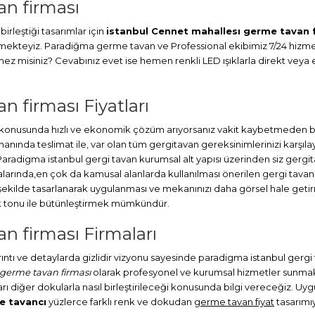
an firması
irleştiği tasarımlar için
istanbul Cennet mahallesı germe tavan 
ermekteyiz. Paradiğma
germe tavan
ve Professional ekibimiz 7/24 hizmet
misiniz? Cevabınız evet ise hemen renkli LED ışıklarla direkt veya en
 firması Fiyatları
onusunda hızlı ve ekonomik çözüm arıyorsanız vakit kaybetmeden bize 
a teslimat ile, var olan tüm gergitavan gereksinimlerinizi karşılayab
Paradigma istanbul
gergi tavan
kurumsal alt yapısı üzerinden siz gergi
larında,en çok da kamusal alanlarda kullanılması önerilen gergi tavan
şekilde tasarlanarak uygulanması ve mekanınızı daha görsel hale get
nk tonu ile bütünleştirmek mümkündür.
n firması Firmaları
ayrıntı ve detaylarda gizlidir vizyonu sayesinde paradigma istanbul gerg
germe tavan firması
olarak profesyonel ve kurumsal hizmetler sunmakta
rı diğer dokularla nasıl birleştirileceği konusunda bilgi vereceğiz. Uygu
e tavancı
yüzlerce farklı renk ve dokudan
germe tavan fiyat
tasarımıy