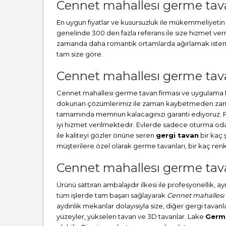
Cennet mahallesı germe tav
En uygun fiyatlar ve kusursuzluk ile mükemmeliyetin b
genelinde 300 den fazla referans ile size hizmet v
zamanda daha romantik ortamlarda ağırlamak istemez 
tam size göre.
Cennet mahallesı germe tavan
Cennet mahallesı germe tavan firması ve uygulama k
dokunan çözümlerimiz ile zaman kaybetmeden zamanınd
tamamında memnun kalacagınızı garanti ediyoruz. 
iyi hizmet verilmektedir. Evlerde sadece oturma oda
ile kaliteyi gözler önüne seren
gergi tavan
bir kaç 
müşterilere özel olarak germe tavanları, bir kaç re
Cennet mahallesı germe tava
Ürünü sattıran ambalajıdır ilkesi ile profesyonellik, 
tüm işlerde tam başarı sağlayarak
Cennet mahallesı 
aydınlık mekanlar dolayısıyla size, diğer gergi tavanla
yüzeyler, yükselen tavan ve 3D tavanlar. Lake
Germ