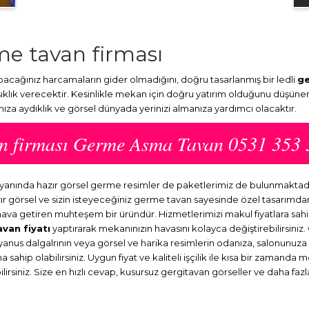
e tavan firması
cağınız harcamaların gider olmadığını, doğru tasarlanmış bir ledli
ge
klık verecektir. Kesinlikle mekan için doğru yatırım olduğunu düşüner
nıza aydıklık ve görsel dünyada yerinizi almanıza yardımcı olacaktır.
an firması Germe Asma Tavan 0531 353 
 yanında hazır görsel germe resimler de paketlerimiz de bulunmakta
ır görsel ve sizin isteyeceğiniz germe tavan sayesinde özel tasarım
r hava getiren muhteşem bir üründür. Hizmetlerimizi makul fiyatlara sah
avan fiyatı
yaptırarak mekanınızın havasını kolayca değiştirebilirsiniz
kyanus dalgalrının veya görsel ve harika resimlerin odanıza, salonunuz
sahip olabilirsiniz. Uygun fiyat ve kaliteli işçilik ile kısa bir zamanda 
rsiniz. Size en hızlı cevap, kusursuz gergitavan görseller ve daha fazla