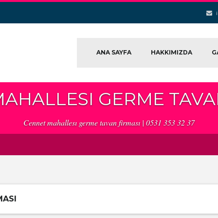
ANA SAYFA
HAKKIMIZDA
G
AHALLESI GERME TAVA
Cennet mahallesı germe tavan firması | 0531 353 32 37
MASI