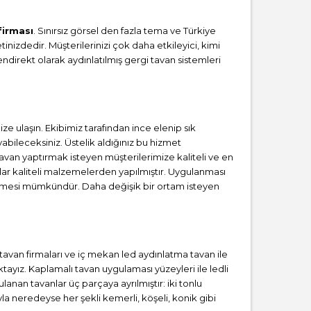
firması
. Sınırsız görsel den fazla tema ve Türkiye
inizdedir. Müşterilerinizi çok daha etkileyici, kimi
direkt olarak aydınlatılmış gergi tavan sistemleri
ulaşın. Ekibimiz tarafından ince elenip sık
ileceksiniz. Üstelik aldığınız bu hizmet
tavan yaptırmak isteyen müşterilerimize kaliteli ve en
lar kaliteli malzemelerden yapılmıştır. Uygulanması
irmesi mümkündür. Daha değişik bir ortam isteyen
i tavan firmaları ve iç mekan led aydınlatma tavan ile
yız. Kaplamalı tavan uygulaması yüzeyleri ile ledli
lanan tavanlar üç parçaya ayrılmıştır: iki tonlu
la neredeyse her şekli kemerli, köşeli, konik gibi