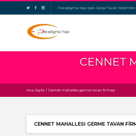
Paradigma Yapı Işıklı Gergi Tavan Sistemleri
CENNET M
Ana Sayfa
/
Cennet mahallesı germe tavan firması
CENNET MAHALLESI GERME TAVAN FIR