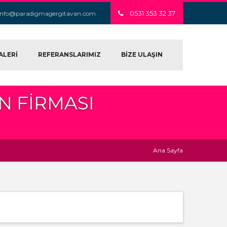
0531 353 32 37
info@paradigmagergitavan.com
ALERİ
REFERANSLARIMIZ
BİZE ULAŞIN
N FIRMASI
Ana Sayfa