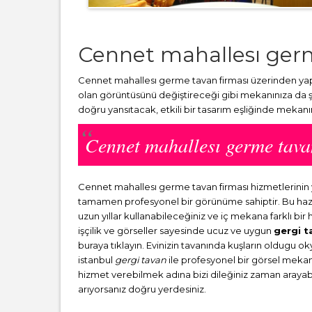
Cennet mahallesı germ
Cennet mahallesı germe tavan firması üzerinden yapa
olan görüntüsünü değiştireceği gibi mekanınıza da şı
doğru yansıtacak, etkili bir tasarım eşliğinde mekanı
Cennet mahallesı germe tav
Cennet mahallesı germe tavan firması hizmetlerinin
tamamen profesyonel bir görünüme sahiptir. Bu haz
uzun yıllar kullanabileceğiniz ve iç mekana farklı bi
işçilik ve görseller sayesinde ucuz ve uygun
gergi t
buraya tıklayın. Evinizin tavanında kuşların oldugu o
istanbul
gergi tavan
ile profesyonel bir görsel mekana 
hizmet verebilmek adına bizi dileğiniz zaman arayabili
arıyorsanız doğru yerdesiniz.