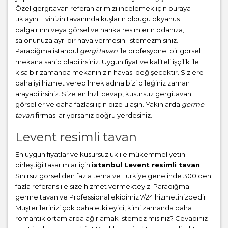
Özel gergitavan referanlarımızı incelemek için buraya
tıklayın. Evinizin tavanında kuşların oldugu okyanus
dalgalrının veya görsel ve harika resimlerin odanıza,
salonunuza ayrı bir hava vermesini istemezmisiniz.
Paradiğma istanbul
gergi tavan
ile profesyonel bir görsel
mekana sahip olabilirsiniz. Uygun fiyat ve kaliteli işçilik ile
kısa bir zamanda mekanınızın havası değişecektir. Sizlere
daha iyi hizmet verebilmek adına bizi dileğiniz zaman
arayabilirsiniz. Size en hızlı cevap, kusursuz gergitavan
görseller ve daha fazlası için bize ulaşın. Yakınlarda
germe
tavan
firması arıyorsanız doğru yerdesiniz.
Levent resimli tavan
En uygun fiyatlar ve kusursuzluk ile mükemmeliyetin
birleştiği tasarımlar için
istanbul Levent resimli tavan
.
Sınırsız görsel den fazla tema ve Türkiye genelinde 300 den
fazla referans ile size hizmet vermekteyiz. Paradiğma
germe tavan
ve Professional ekibimiz 7/24 hizmetinizdedir.
Müşterilerinizi çok daha etkileyici, kimi zamanda daha
romantik ortamlarda ağırlamak istemez misiniz? Cevabınız