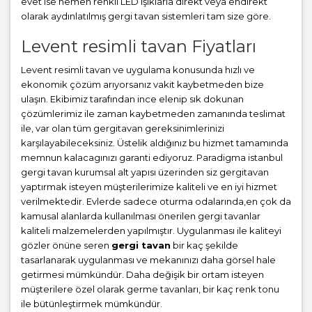
evet ise hemen renkli LED ışıklarla direkt veya endirekt
olarak aydınlatılmış gergi tavan sistemleri tam size göre.
Levent resimli tavan Fiyatları
Levent resimli tavan ve uygulama konusunda hızlı ve
ekonomik çözüm arıyorsanız vakit kaybetmeden bize
ulaşın. Ekibimiz tarafından ince elenip sık dokunan
çözümlerimiz ile zaman kaybetmeden zamanında teslimat
ile, var olan tüm gergitavan gereksinimlerinizi
karşılayabileceksiniz. Üstelik aldığınız bu hizmet tamamında
memnun kalacagınızı garanti ediyoruz. Paradigma istanbul
gergi tavan
kurumsal alt yapısı üzerinden siz gergitavan
yaptırmak isteyen müşterilerimize kaliteli ve en iyi hizmet
verilmektedir. Evlerde sadece oturma odalarında,en çok da
kamusal alanlarda kullanılması önerilen gergi tavanlar
kaliteli malzemelerden yapılmıştır. Uygulanması ile kaliteyi
gözler önüne seren
gergi tavan
bir kaç şekilde
tasarlanarak uygulanması ve mekanınızı daha görsel hale
getirmesi mümkündür. Daha değişik bir ortam isteyen
müşterilere özel olarak germe tavanları, bir kaç renk tonu
ile bütünleştirmek mümkündür.