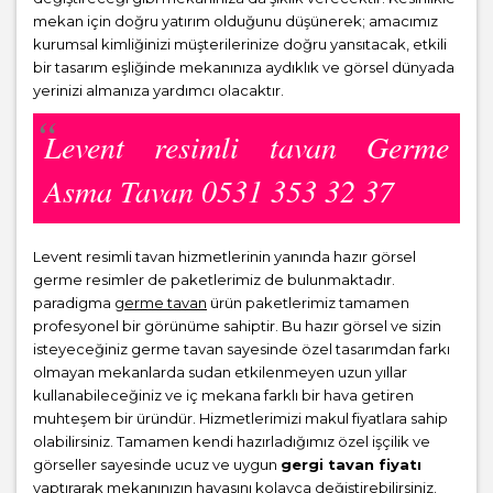
mekan için doğru yatırım olduğunu düşünerek; amacımız
kurumsal kimliğinizi müşterilerinize doğru yansıtacak, etkili
bir tasarım eşliğinde mekanınıza aydıklık ve görsel dünyada
yerinizi almanıza yardımcı olacaktır.
Levent resimli tavan Germe
Asma Tavan 0531 353 32 37
Levent resimli tavan hizmetlerinin yanında hazır görsel
germe resimler de paketlerimiz de bulunmaktadır.
paradigma
germe tavan
ürün paketlerimiz tamamen
profesyonel bir görünüme sahiptir. Bu hazır görsel ve sizin
isteyeceğiniz germe tavan sayesinde özel tasarımdan farkı
olmayan mekanlarda sudan etkilenmeyen uzun yıllar
kullanabileceğiniz ve iç mekana farklı bir hava getiren
muhteşem bir üründür. Hizmetlerimizi makul fiyatlara sahip
olabilirsiniz. Tamamen kendi hazırladığımız özel işçilik ve
görseller sayesinde ucuz ve uygun
gergi tavan fiyatı
yaptırarak mekanınızın havasını kolayca değiştirebilirsiniz.