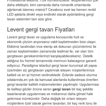
Professional ekibimiz 7/24 hizmetinizdedir. Müşterilerinizi çok
daha etkileyici, kimi zamanda daha romantik ortamlarda
ağırlamak istemez misiniz? Cevabınız evet ise hemen renkli
LED ışıklarla direkt veya endirekt olarak aydınlatılmış gergi
tavan sistemleri tam size göre.
Levent gergi tavan Fiyatları
Levent gergi tavan ve uygulama konusunda hızlı ve
ekonomik çözüm arıyorsanız vakit kaybetmeden bize ulaşın.
Ekibimiz tarafından ince elenip sık dokunan çözümlerimiz ile
zaman kaybetmeden zamanında teslimat ile, var olan tüm
gergitavan gereksinimlerinizi karşılayabileceksiniz. Üstelik
aldığınız bu hizmet tamamında memnun kalacagınızı garanti
ediyoruz. Paradigma istanbul
gergi tavan
kurumsal alt yapısı
üzerinden siz gergitavan yaptırmak isteyen müşterilerimize
kaliteli ve en iyi hizmet verilmektedir. Evlerde sadece oturma
odalarında,en çok da kamusal alanlarda kullanılması önerilen
gergi tavanlar kaliteli malzemelerden yapılmıştır. Uygulanması
ile kaliteyi gözler önüne seren
gergi tavan
bir kaç şekilde
tasarlanarak uygulanması ve mekanınızı daha görsel hale
getirmesi mümkündür. Daha değişik bir ortam isteyen
müşterilere özel olarak germe tavanları, bir kaç renk tonu ile