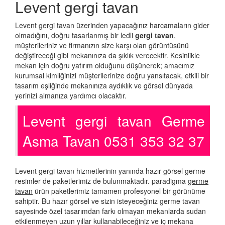
Levent gergi tavan
Levent gergi tavan üzerinden yapacağınız harcamaların gider
olmadığını, doğru tasarlanmış bir ledli
gergi tavan
,
müşterileriniz ve firmanızın size karşı olan görüntüsünü
değiştireceği gibi mekanınıza da şıklık verecektir. Kesinlikle
mekan için doğru yatırım olduğunu düşünerek; amacımız
kurumsal kimliğinizi müşterilerinize doğru yansıtacak, etkili bir
tasarım eşliğinde mekanınıza aydıklık ve görsel dünyada
yerinizi almanıza yardımcı olacaktır.
Levent gergi tavan Germe
Asma Tavan 0531 353 32 37
Levent gergi tavan hizmetlerinin yanında hazır görsel germe
resimler de paketlerimiz de bulunmaktadır. paradigma
germe
tavan
ürün paketlerimiz tamamen profesyonel bir görünüme
sahiptir. Bu hazır görsel ve sizin isteyeceğiniz germe tavan
sayesinde özel tasarımdan farkı olmayan mekanlarda sudan
etkilenmeyen uzun yıllar kullanabileceğiniz ve iç mekana