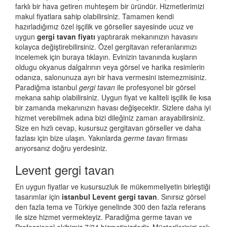
farklı bir hava getiren muhteşem bir üründür. Hizmetlerimizi
makul fiyatlara sahip olabilirsiniz. Tamamen kendi
hazırladığımız özel işçilik ve görseller sayesinde ucuz ve
uygun
gergi tavan fiyatı
yaptırarak mekanınızın havasını
kolayca değiştirebilirsiniz. Özel gergitavan referanlarımızı
incelemek için buraya tıklayın. Evinizin tavanında kuşların
oldugu okyanus dalgalrının veya görsel ve harika resimlerin
odanıza, salonunuza ayrı bir hava vermesini istemezmisiniz.
Paradiğma istanbul
gergi tavan
ile profesyonel bir görsel
mekana sahip olabilirsiniz. Uygun fiyat ve kaliteli işçilik ile kısa
bir zamanda mekanınızın havası değişecektir. Sizlere daha iyi
hizmet verebilmek adına bizi dileğiniz zaman arayabilirsiniz.
Size en hızlı cevap, kusursuz gergitavan görseller ve daha
fazlası için bize ulaşın. Yakınlarda
germe tavan
firması
arıyorsanız doğru yerdesiniz.
Levent gergi tavan
En uygun fiyatlar ve kusursuzluk ile mükemmeliyetin birleştiği
tasarımlar için
istanbul Levent gergi tavan
. Sınırsız görsel
den fazla tema ve Türkiye genelinde 300 den fazla referans
ile size hizmet vermekteyiz. Paradiğma
germe tavan
ve