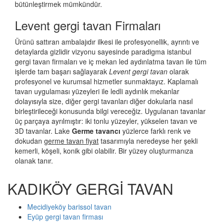
bütünleştirmek mümkündür.
Levent gergi tavan Firmaları
Ürünü sattıran ambalajıdır ilkesi ile profesyonellik, ayrıntı ve
detaylarda gizlidir vizyonu sayesinde paradigma istanbul
gergi tavan firmaları ve iç mekan led aydınlatma tavan ile tüm
işlerde tam başarı sağlayarak
Levent gergi tavan
olarak
profesyonel ve kurumsal hizmetler sunmaktayız. Kaplamalı
tavan uygulaması yüzeyleri ile ledli aydınlık mekanlar
dolayısıyla size, diğer gergi tavanları diğer dokularla nasıl
birleştirileceği konusunda bilgi vereceğiz. Uygulanan tavanlar
üç parçaya ayrılmıştır: iki tonlu yüzeyler, yükselen tavan ve
3D tavanlar. Lake
Germe tavancı
yüzlerce farklı renk ve
dokudan
germe tavan fiyat
tasarımıyla neredeyse her şekli
kemerli, köşeli, konik gibi olabilir. Bir yüzey oluşturmanıza
olanak tanır.
KADIKÖY GERGİ TAVAN
Mecidiyeköy barissol tavan
Eyüp gergi tavan firması