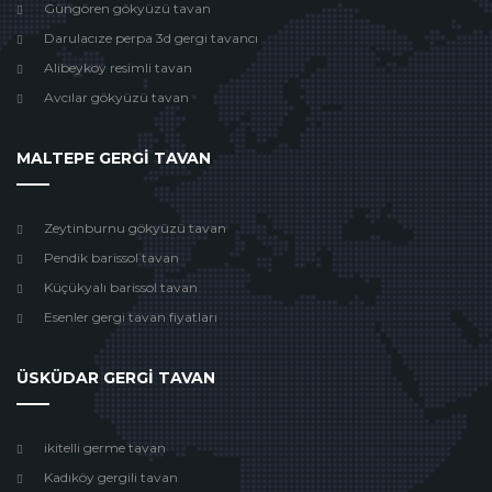
Güngören gökyüzü tavan
Darulacıze perpa 3d gergi tavancı
Alibeykoy resimli tavan
Avcılar gökyüzü tavan
MALTEPE GERGİ TAVAN
Zeytinburnu gökyüzü tavan
Pendik barissol tavan
Küçükyalı barissol tavan
Esenler gergi tavan fiyatları
ÜSKÜDAR GERGİ TAVAN
ikitelli germe tavan
Kadıköy gergili tavan