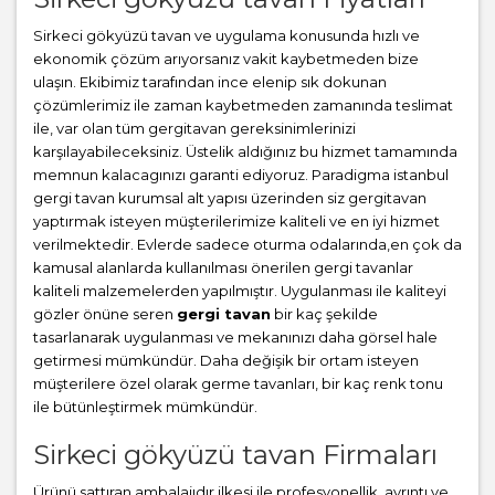
Sirkeci gökyüzü tavan ve uygulama konusunda hızlı ve
ekonomik çözüm arıyorsanız vakit kaybetmeden bize
ulaşın. Ekibimiz tarafından ince elenip sık dokunan
çözümlerimiz ile zaman kaybetmeden zamanında teslimat
ile, var olan tüm gergitavan gereksinimlerinizi
karşılayabileceksiniz. Üstelik aldığınız bu hizmet tamamında
memnun kalacagınızı garanti ediyoruz. Paradigma istanbul
gergi tavan
kurumsal alt yapısı üzerinden siz gergitavan
yaptırmak isteyen müşterilerimize kaliteli ve en iyi hizmet
verilmektedir. Evlerde sadece oturma odalarında,en çok da
kamusal alanlarda kullanılması önerilen gergi tavanlar
kaliteli malzemelerden yapılmıştır. Uygulanması ile kaliteyi
gözler önüne seren
gergi tavan
bir kaç şekilde
tasarlanarak uygulanması ve mekanınızı daha görsel hale
getirmesi mümkündür. Daha değişik bir ortam isteyen
müşterilere özel olarak germe tavanları, bir kaç renk tonu
ile bütünleştirmek mümkündür.
Sirkeci gökyüzü tavan Firmaları
Ürünü sattıran ambalajıdır ilkesi ile profesyonellik, ayrıntı ve