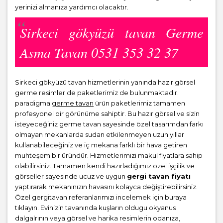
yerinizi almanıza yardımcı olacaktır.
Sirkeci gökyüzü tavan Germe
Asma Tavan 0531 353 32 37
Sirkeci gökyüzü tavan hizmetlerinin yanında hazır görsel
germe resimler de paketlerimiz de bulunmaktadır.
paradigma
germe tavan
ürün paketlerimiz tamamen
profesyonel bir görünüme sahiptir. Bu hazır görsel ve sizin
isteyeceğiniz germe tavan sayesinde özel tasarımdan farkı
olmayan mekanlarda sudan etkilenmeyen uzun yıllar
kullanabileceğiniz ve iç mekana farklı bir hava getiren
muhteşem bir üründür. Hizmetlerimizi makul fiyatlara sahip
olabilirsiniz. Tamamen kendi hazırladığımız özel işçilik ve
görseller sayesinde ucuz ve uygun
gergi tavan fiyatı
yaptırarak mekanınızın havasını kolayca değiştirebilirsiniz.
Özel gergitavan referanlarımızı incelemek için buraya
tıklayın. Evinizin tavanında kuşların oldugu okyanus
dalgalrının veya görsel ve harika resimlerin odanıza,