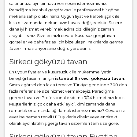
salonunuza ayrı bir hava vermesini istemezmisiniz.
Paradiğma istanbul
gergi tavan
ile profesyonel bir görsel
mekana sahip olabilirsiniz. Uygun fiyat ve kaliteli işçilik ile
kısa bir zamanda mekanınızın havası değişecektir. Sizlere
daha iyi hizmet verebilmek adına bizi dileğiniz zaman
arayabilirsiniz. Size en hızlı cevap, kusursuz gergitavan
görseller ve daha fazlası için bize ulaşın. Yakınlarda
germe
tavan
firması arıyorsanız doğru yerdesiniz.
Sirkeci gökyüzü tavan
En uygun fiyatlar ve kusursuzluk ile mükemmeliyetin
birleştiği tasarımlar için
istanbul Sirkeci gökyüzü tavan
.
Sınırsız görsel den fazla tema ve Türkiye genelinde 300 den
fazla referans ile size hizmet vermekteyiz. Paradiğma
germe tavan
ve Professional ekibimiz 7/24 hizmetinizdedir.
Müşterilerinizi çok daha etkileyici, kimi zamanda daha
romantik ortamlarda ağırlamak istemez misiniz? Cevabınız
evet ise hemen renkli LED ışıklarla direkt veya endirekt
olarak aydınlatılmış gergi tavan sistemleri tam size göre.
Sirkeci gökyüzü tavan Fiyatları