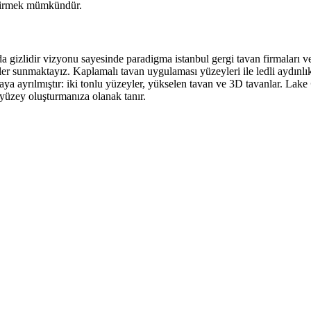
eştirmek mümkündür.
arda gizlidir vizyonu sayesinde paradigma istanbul gergi tavan firmaları 
r sunmaktayız. Kaplamalı tavan uygulaması yüzeyleri ile ledli aydınlık m
aya ayrılmıştır: iki tonlu yüzeyler, yükselen tavan ve 3D tavanlar. Lake
r yüzey oluşturmanıza olanak tanır.