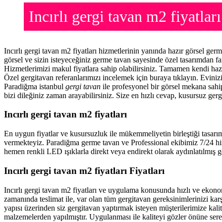
Incırlı gergi tavan m2 fiyatl
Incırlı gergi tavan m2 fiyatları hizmetlerinin yanında hazır görsel ge
görsel ve sizin isteyeceğiniz germe tavan sayesinde özel tasarımdan f
Hizmetlerimizi makul fiyatlara sahip olabilirsiniz. Tamamen kendi haz
Özel gergitavan referanlarımızı incelemek için buraya tıklayın. Evini
Paradiğma istanbul
gergi tavan
ile profesyonel bir görsel mekana sahip
bizi dileğiniz zaman arayabilirsiniz. Size en hızlı cevap, kusursuz gerg
Incırlı gergi tavan m2 fiyatları
En uygun fiyatlar ve kusursuzluk ile mükemmeliyetin birleştiği tasarı
vermekteyiz. Paradiğma
germe tavan
ve Professional ekibimiz 7/24 hi
hemen renkli LED ışıklarla direkt veya endirekt olarak aydınlatılmış ge
Incırlı gergi tavan m2 fiyatları Fiyatları
Incırlı gergi tavan m2 fiyatları ve uygulama konusunda hızlı ve eko
zamanında teslimat ile, var olan tüm gergitavan gereksinimlerinizi ka
yapısı üzerinden siz gergitavan yaptırmak isteyen müşterilerimize kalit
malzemelerden yapılmıştır. Uygulanması ile kaliteyi gözler önüne ser