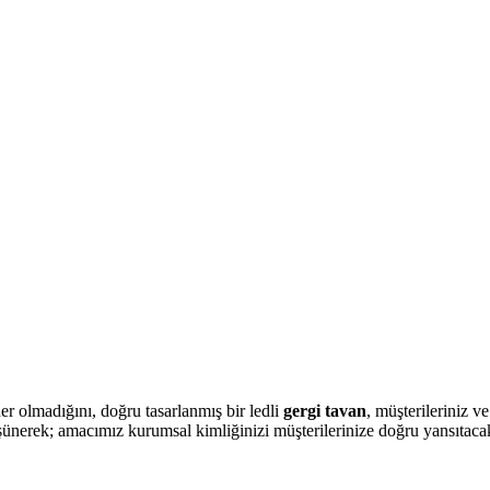
er olmadığını, doğru tasarlanmış bir ledli
gergi tavan
, müşterileriniz v
şünerek; amacımız kurumsal kimliğinizi müşterilerinize doğru yansıtacak