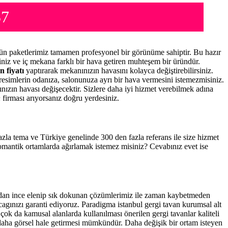
37
ün paketlerimiz tamamen profesyonel bir görünüme sahiptir. Bu hazır
niz ve iç mekana farklı bir hava getiren muhteşem bir üründür.
n fiyatı
yaptırarak mekanınızın havasını kolayca değiştirebilirsiniz.
resimlerin odanıza, salonunuza ayrı bir hava vermesini istemezmisiniz.
nınızın havası değişecektir. Sizlere daha iyi hizmet verebilmek adına
n
firması arıyorsanız doğru yerdesiniz.
fazla tema ve Türkiye genelinde 300 den fazla referans ile size hizmet
romantik ortamlarda ağırlamak istemez misiniz? Cevabınız evet ise
ından ince elenip sık dokunan çözümlerimiz ile zaman kaybetmeden
cagınızı garanti ediyoruz. Paradigma istanbul
gergi tavan
kurumsal alt
çok da kamusal alanlarda kullanılması önerilen gergi tavanlar kaliteli
daha görsel hale getirmesi mümkündür. Daha değişik bir ortam isteyen