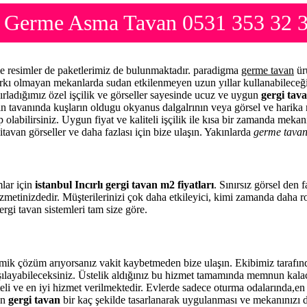
arı Germe Asma Tavan 0531 353 32 
rme resimler de paketlerimiz de bulunmaktadır. paradigma
germe tavan
ür
arkı olmayan mekanlarda sudan etkilenmeyen uzun yıllar kullanabileceği
ırladığımız özel işçilik ve görseller sayesinde ucuz ve uygun
gergi tava
zin tavanında kuşların oldugu okyanus dalgalrının veya görsel ve harika 
 olabilirsiniz. Uygun fiyat ve kaliteli işçilik ile kısa bir zamanda meka
itavan görseller ve daha fazlası için bize ulaşın. Yakınlarda
germe tava
mlar için
istanbul Incırlı gergi tavan m2 fiyatları
. Sınırsız görsel den 
zmetinizdedir. Müşterilerinizi çok daha etkileyici, kimi zamanda daha 
rgi tavan sistemleri tam size göre.
nomik çözüm arıyorsanız vakit kaybetmeden bize ulaşın. Ekibimiz taraf
rşılayabileceksiniz. Üstelik aldığınız bu hizmet tamamında memnun kala
eli ve en iyi hizmet verilmektedir. Evlerde sadece oturma odalarında,en 
en
gergi tavan
bir kaç şekilde tasarlanarak uygulanması ve mekanınızı 