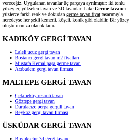
vereceğiz. Uygulanan tavanlar üç parçaya ayrılmıştır: iki tonlu
yüzeyler, yükselen tavan ve 3D tavanlar. Lake
Germe tavancı
yüzlerce farklı renk ve dokudan
germe tavan fiyat
tasarımıyla
neredeyse her şekli kemerli, köşeli, konik gibi olabilir. Bir yüzey
oluşturmanıza olanak tanır.
KADIKÖY GERGİ TAVAN
Laleli ucuz gergi tavan
Bostancı gergi tavan m2 fiyatları
Mustafa Kemal paşa germe tavan
Acıbadem gergi tavan firması
MALTEPE GERGİ TAVAN
Çekmeköy resimli tavan
Göztepe gergi tavan
Darulacıze perpa gergili tavan
Beykoz gergi tavan firması
ÜSKÜDAR GERGİ TAVAN
Buyuksehır 3d gergi tavancı