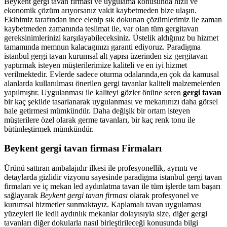
Beykent gergi tavan firması ve uygulama konusunda hızlı ve
ekonomik çözüm arıyorsanız vakit kaybetmeden bize ulaşın.
Ekibimiz tarafından ince elenip sık dokunan çözümlerimiz ile zaman
kaybetmeden zamanında teslimat ile, var olan tüm gergitavan
gereksinimlerinizi karşılayabileceksiniz. Üstelik aldığınız bu hizmet
tamamında memnun kalacagınızı garanti ediyoruz. Paradigma
istanbul
gergi tavan
kurumsal alt yapısı üzerinden siz gergitavan
yaptırmak isteyen müşterilerimize kaliteli ve en iyi hizmet
verilmektedir. Evlerde sadece oturma odalarında,en çok da kamusal
alanlarda kullanılması önerilen gergi tavanlar kaliteli malzemelerden
yapılmıştır. Uygulanması ile kaliteyi gözler önüne seren
gergi tavan
bir kaç şekilde tasarlanarak uygulanması ve mekanınızı daha görsel
hale getirmesi mümkündür. Daha değişik bir ortam isteyen
müşterilere özel olarak germe tavanları, bir kaç renk tonu ile
bütünleştirmek mümkündür.
Beykent gergi tavan firması Firmaları
Ürünü sattıran ambalajıdır ilkesi ile profesyonellik, ayrıntı ve
detaylarda gizlidir vizyonu sayesinde paradigma istanbul gergi tavan
firmaları ve iç mekan led aydınlatma tavan ile tüm işlerde tam başarı
sağlayarak
Beykent gergi tavan firması
olarak profesyonel ve
kurumsal hizmetler sunmaktayız. Kaplamalı tavan uygulaması
yüzeyleri ile ledli aydınlık mekanlar dolayısıyla size, diğer gergi
tavanları diğer dokularla nasıl birleştirileceği konusunda bilgi