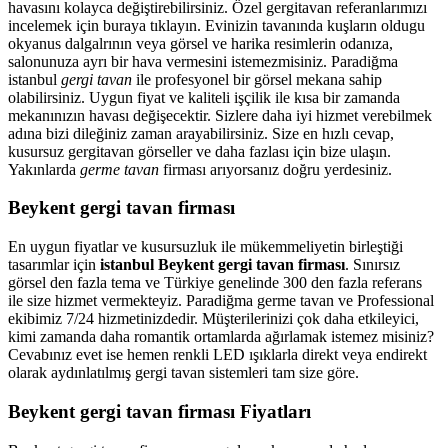
havasını kolayca değiştirebilirsiniz. Özel gergitavan referanlarımızı
incelemek için buraya tıklayın. Evinizin tavanında kuşların oldugu
okyanus dalgalrının veya görsel ve harika resimlerin odanıza,
salonunuza ayrı bir hava vermesini istemezmisiniz. Paradiğma
istanbul
gergi tavan
ile profesyonel bir görsel mekana sahip
olabilirsiniz. Uygun fiyat ve kaliteli işçilik ile kısa bir zamanda
mekanınızın havası değişecektir. Sizlere daha iyi hizmet verebilmek
adına bizi dileğiniz zaman arayabilirsiniz. Size en hızlı cevap,
kusursuz gergitavan görseller ve daha fazlası için bize ulaşın.
Yakınlarda
germe tavan
firması arıyorsanız doğru yerdesiniz.
Beykent gergi tavan firması
En uygun fiyatlar ve kusursuzluk ile mükemmeliyetin birleştiği
tasarımlar için
istanbul Beykent gergi tavan firması
. Sınırsız
görsel den fazla tema ve Türkiye genelinde 300 den fazla referans
ile size hizmet vermekteyiz. Paradiğma
germe tavan
ve Professional
ekibimiz 7/24 hizmetinizdedir. Müşterilerinizi çok daha etkileyici,
kimi zamanda daha romantik ortamlarda ağırlamak istemez misiniz?
Cevabınız evet ise hemen renkli LED ışıklarla direkt veya endirekt
olarak aydınlatılmış gergi tavan sistemleri tam size göre.
Beykent gergi tavan firması Fiyatları