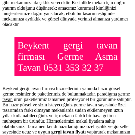
gibi mekanınıza da şıklık verecektir. Kesinlikle mekan için doğru
yatırım olduğunu düşünerek; amacımız kurumsal kimliğinizi
müşterilerinize doğru yansıtacak, etkili bir tasarım eşliğinde
mekanınıza aydıklık ve görsel dünyada yerinizi almanıza yardımcı
olacaktır.
Beykent gergi tavan
firması Germe Asma
Tavan 0531 353 32 37
Beykent gergi tavan firması hizmetlerinin yanında hazır görsel
germe resimler de paketlerimiz de bulunmaktadır. paradigma
germe
tavan
ürün paketlerimiz tamamen profesyonel bir görünüme sahiptir.
Bu hazır görsel ve sizin isteyeceğiniz germe tavan sayesinde özel
tasarımdan farkı olmayan mekanlarda sudan etkilenmeyen uzun
yıllar kullanabileceğiniz ve iç mekana farklı bir hava getiren
muhteşem bir üründür. Hizmetlerimizi makul fiyatlara sahip
olabilirsiniz. Tamamen kendi hazırladığımız özel işçilik ve görseller
sayesinde ucuz ve uygun
gergi tavan fiyatı
yaptırarak mekanınızın